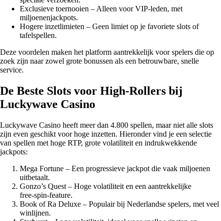
Exclusieve toernooien – Alleen voor VIP‑leden, met
miljoenenjackpots.
Hogere inzetlimieten – Geen limiet op je favoriete slots of
tafelspellen.
Deze voordelen maken het platform aantrekkelijk voor spelers die op
zoek zijn naar zowel grote bonussen als een betrouwbare, snelle
service.
De Beste Slots voor High‑Rollers bij
Luckywave Casino
Luckywave Casino heeft meer dan 4.800 spellen, maar niet alle slots
zijn even geschikt voor hoge inzetten. Hieronder vind je een selectie
van spellen met hoge RTP, grote volatiliteit en indrukwekkende
jackpots:
Mega Fortune – Een progressieve jackpot die vaak miljoenen
uitbetaalt.
Gonzo’s Quest – Hoge volatiliteit en een aantrekkelijke
free‑spin‑feature.
Book of Ra Deluxe – Populair bij Nederlandse spelers, met veel
winlijnen.