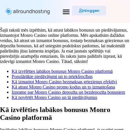
Inloggen
Šajā rakstā mēs izpētīsim, kā atrast labākos bonusus un piedāvājumus,
izmantojot Monro Casino online platformu. Mēs apskatīsim dažādus
veidus, kā atrast un izmantot bonusus, tostarp bezmaksas griezienus un
depozīta bonusus, kā arī sniegsim praktiskus padomus, lai maksimāli
palielinātu jūsu laimesta iespējas. Ja esat jaunais spēlētājs vai
pieredzējis azartspēļu entuziasts, šis raksts jums palīdzēs izprast, kā
izdevīgi izmantot Monro Casino. Tātad, sāksim!
Kā izvēlēties labākos bonusus Monro Casino platformā
Populārākie piedāvājumi un to priekšrocības
Kā izmantot Monro Casino bezmaksas griezienus efektīvi
Kā atrast Monro Casino promo kodus un to izmantošana
Izpratne par Monro Casino depozīta un bezdepozīta bonusiem
Kā novērtēt Monro Casino un tā piedāvājumus
Kā izvēlēties labākos bonusus Monro
Casino platformā
Izvēloties labākos bonusus Monro Casino platformā, ir svarīgi ņemt