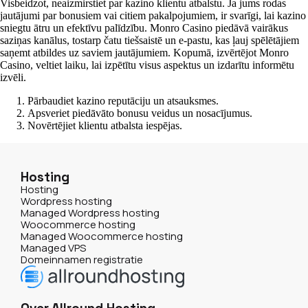
Visbeidzot, neaizmirstiet par kazino klientu atbalstu. Ja jums rodas
jautājumi par bonusiem vai citiem pakalpojumiem, ir svarīgi, lai kazino
sniegtu ātru un efektīvu palīdzību. Monro Casino piedāvā vairākus
saziņas kanālus, tostarp čatu tiešsaistē un e-pastu, kas ļauj spēlētājiem
saņemt atbildes uz saviem jautājumiem. Kopumā, izvērtējot Monro
Casino, veltiet laiku, lai izpētītu visus aspektus un izdarītu informētu
izvēli.
Pārbaudiet kazino reputāciju un atsauksmes.
Apsveriet piedāvāto bonusu veidus un nosacījumus.
Novērtējiet klientu atbalsta iespējas.
Hosting
Hosting
Wordpress hosting
Managed Wordpress hosting
Woocommerce hosting
Managed Woocommerce hosting
Managed VPS
Domeinnamen registratie