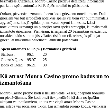
bezmaksas griezienus. Monro Casino piedāvā detalizētu informāciju
par katra spēļu automāta RTP, tāpēc noteikti to pārbaudiet.
Otrkārt, pievērsiet uzmanību bezmaksas griezienu noteikumiem. Daži
griezieni var būt ierobežoti noteiktās spēlēs vai tiem var būt minimālais
apgrozījums, kas jāizpilda, pirms varat izņemt laimestus. Izlasi
noteikumus uzmanīgi un plānojiet savu spēles stratēģiju, lai maksimāli
izmantotu griezienus. Piemēram, ja saņemat 20 bezmaksas griezienus,
nosakiet, kādu summu jūs vēlaties riskēt un cik reizes jūs plānojat
griezt, lai maksimāli palielinātu laimestu potenciālu.
Spēļu automāts
RTP (%)
Bezmaksas griezieni
Starburst
96.1
20
Gonzo’s Quest
95.97
25
Book of Dead
96.21
30
Kā atrast Monro Casino promo kodus un to
izmantošana
Monro Casino promo kodi ir lielisks veids, kā iegūt papildu bonusus
un piedāvājumus. Šie kodi bieži tiek piedāvāti kā daļa no īpašām
akcijām vai notikumiem, un tos var viegli atrast Monro Casino
mājaslapā vai sociālajos tīklos. Lai izmantotu promo kodus, vienkārši