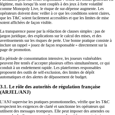
légitime, mais lorsqu’ils sont couplés à des jeux à forte volatilité
comme Monopoly Live, le risque de sur‑dépense augmente. Les
opérateurs doivent donc veiller à ce que les conditions soient claires,
que les T&C soient facilement accessibles et que les limites de mise
soient affichées de façon visible.
La transparence passe par la rédaction de clauses simples : pas de
jargon juridique, des explications sur le calcul des mises, et des
avertissements sur les risques de perte. Une bonne pratique consiste à
inclure un rappel « jouez de façon responsable » directement sur la
page de promotion.
En période de consommation intensive, les joueurs vulnérables
peuvent être tentés d’accepter plusieurs offres simultanément, ce qui
conduit à un endettement rapide. Les plateformes responsables
proposent des outils de self‑exclusion, des limites de dépôt
automatiques et des alertes de dépassement de budget.
3.1. Le rôle des autorités de régulation française
(ARJEL/ANJ)
L’ANJ supervise les pratiques promotionnelles, vérifie que les T&C
respectent les exigences de clarté et sanctionne les opérateurs qui
utilisent des messages trompeurs. Elle peut imposer des amendes ou