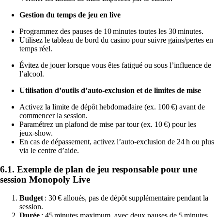
Gestion du temps de jeu en live
Programmez des pauses de 10 minutes toutes les 30 minutes.
Utilisez le tableau de bord du casino pour suivre gains/pertes en
temps réel.
Évitez de jouer lorsque vous êtes fatigué ou sous l’influence de
l’alcool.
Utilisation d’outils d’auto‑exclusion et de limites de mise
Activez la limite de dépôt hebdomadaire (ex. 100 €) avant de
commencer la session.
Paramétrez un plafond de mise par tour (ex. 10 €) pour les
jeux‑show.
En cas de dépassement, activez l’auto‑exclusion de 24 h ou plus
via le centre d’aide.
6.1. Exemple de plan de jeu responsable pour une
session Monopoly Live
Budget
: 30 € alloués, pas de dépôt supplémentaire pendant la
session.
Durée
: 45 minutes maximum, avec deux pauses de 5 minutes.