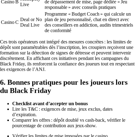
Casino B
de dépassement de mise, page dédiée « Jeu
Live
responsable » avec conseils pratiques
Programme « Budget Coach » qui calcule un
Deal or No
plan de jeu personnalisé, chat en direct avec
Casino C
Deal Live
des conseillers en addiction, audits trimestriels
de conformité
Ces trois opérateurs ont intégré des mesures concrètes : les limites de
dépôt sont paramétrables dès l’inscription, les croupiers reçoivent une
formation sur la détection de signes de détresse et peuvent intervenir
discrètement. En affichant ces initiatives pendant les campagnes du
Black Friday, ils renforcent la confiance des joueurs tout en respectant
les exigences de l’ANJ.
6. Bonnes pratiques pour les joueurs lors
du Black Friday
Checklist avant d’accepter un bonus
Lire les T&C : exigences de mise, jeux exclus, dates
d’expiration.
Comparer les offres : dépôt doublé vs cash‑back, vérifier le
pourcentage de contribution aux jeux‑show.
Vérifier les limites de mise imposées par le casino.