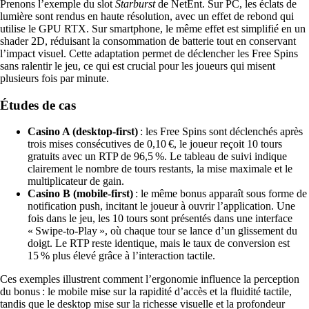
Prenons l’exemple du slot
Starburst
de NetEnt. Sur PC, les éclats de
lumière sont rendus en haute résolution, avec un effet de rebond qui
utilise le GPU RTX. Sur smartphone, le même effet est simplifié en un
shader 2D, réduisant la consommation de batterie tout en conservant
l’impact visuel. Cette adaptation permet de déclencher les Free Spins
sans ralentir le jeu, ce qui est crucial pour les joueurs qui misent
plusieurs fois par minute.
Études de cas
Casino A (desktop‑first)
: les Free Spins sont déclenchés après
trois mises consécutives de 0,10 €, le joueur reçoit 10 tours
gratuits avec un RTP de 96,5 %. Le tableau de suivi indique
clairement le nombre de tours restants, la mise maximale et le
multiplicateur de gain.
Casino B (mobile‑first)
: le même bonus apparaît sous forme de
notification push, incitant le joueur à ouvrir l’application. Une
fois dans le jeu, les 10 tours sont présentés dans une interface
« Swipe‑to‑Play », où chaque tour se lance d’un glissement du
doigt. Le RTP reste identique, mais le taux de conversion est
15 % plus élevé grâce à l’interaction tactile.
Ces exemples illustrent comment l’ergonomie influence la perception
du bonus : le mobile mise sur la rapidité d’accès et la fluidité tactile,
tandis que le desktop mise sur la richesse visuelle et la profondeur