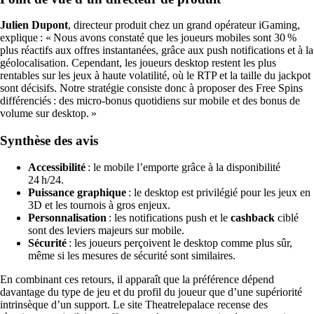
Julien Dupont
, directeur produit chez un grand opérateur iGaming,
explique : « Nous avons constaté que les joueurs mobiles sont 30 %
plus réactifs aux offres instantanées, grâce aux push notifications et à la
géolocalisation. Cependant, les joueurs desktop restent les plus
rentables sur les jeux à haute volatilité, où le RTP et la taille du jackpot
sont décisifs. Notre stratégie consiste donc à proposer des Free Spins
différenciés : des micro‑bonus quotidiens sur mobile et des bonus de
volume sur desktop. »
Synthèse des avis
Accessibilité
: le mobile l’emporte grâce à la disponibilité
24 h/24.
Puissance graphique
: le desktop est privilégié pour les jeux en
3D et les tournois à gros enjeux.
Personnalisation
: les notifications push et le
cashback
ciblé
sont des leviers majeurs sur mobile.
Sécurité
: les joueurs perçoivent le desktop comme plus sûr,
même si les mesures de sécurité sont similaires.
En combinant ces retours, il apparaît que la préférence dépend
davantage du type de jeu et du profil du joueur que d’une supériorité
intrinsèque d’un support. Le site Theatrelepalace recense des