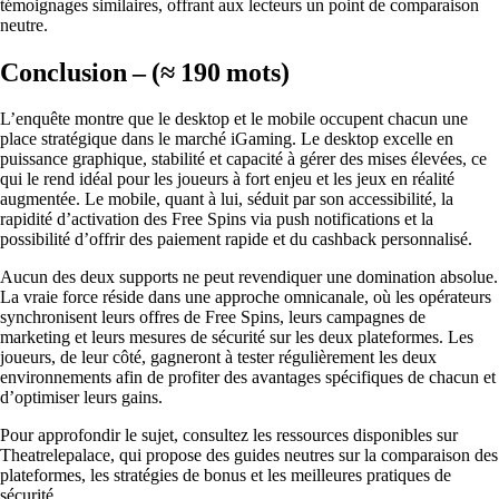
témoignages similaires, offrant aux lecteurs un point de comparaison
neutre.
Conclusion – (≈ 190 mots)
L’enquête montre que le desktop et le mobile occupent chacun une
place stratégique dans le marché iGaming. Le desktop excelle en
puissance graphique, stabilité et capacité à gérer des mises élevées, ce
qui le rend idéal pour les joueurs à fort enjeu et les jeux en réalité
augmentée. Le mobile, quant à lui, séduit par son accessibilité, la
rapidité d’activation des Free Spins via push notifications et la
possibilité d’offrir des paiement rapide et du cashback personnalisé.
Aucun des deux supports ne peut revendiquer une domination absolue.
La vraie force réside dans une approche omnicanale, où les opérateurs
synchronisent leurs offres de Free Spins, leurs campagnes de
marketing et leurs mesures de sécurité sur les deux plateformes. Les
joueurs, de leur côté, gagneront à tester régulièrement les deux
environnements afin de profiter des avantages spécifiques de chacun et
d’optimiser leurs gains.
Pour approfondir le sujet, consultez les ressources disponibles sur
Theatrelepalace, qui propose des guides neutres sur la comparaison des
plateformes, les stratégies de bonus et les meilleures pratiques de
sécurité.