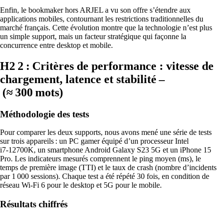
Enfin, le bookmaker hors ARJEL a vu son offre s’étendre aux
applications mobiles, contournant les restrictions traditionnelles du
marché français. Cette évolution montre que la technologie n’est plus
un simple support, mais un facteur stratégique qui façonne la
concurrence entre desktop et mobile.
H2 2 : Critères de performance : vitesse de
chargement, latence et stabilité –
(≈ 300 mots)
Méthodologie des tests
Pour comparer les deux supports, nous avons mené une série de tests
sur trois appareils : un PC gamer équipé d’un processeur Intel
i7‑12700K, un smartphone Android Galaxy S23 5G et un iPhone 15
Pro. Les indicateurs mesurés comprennent le ping moyen (ms), le
temps de première image (TTI) et le taux de crash (nombre d’incidents
par 1 000 sessions). Chaque test a été répété 30 fois, en condition de
réseau Wi‑Fi 6 pour le desktop et 5G pour le mobile.
Résultats chiffrés