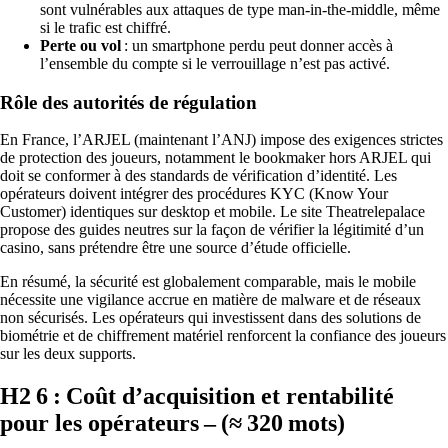
sont vulnérables aux attaques de type man‑in‑the‑middle, même
si le trafic est chiffré.
Perte ou vol
: un smartphone perdu peut donner accès à
l’ensemble du compte si le verrouillage n’est pas activé.
Rôle des autorités de régulation
En France, l’ARJEL (maintenant l’ANJ) impose des exigences strictes
de protection des joueurs, notamment le bookmaker hors ARJEL qui
doit se conformer à des standards de vérification d’identité. Les
opérateurs doivent intégrer des procédures KYC (Know Your
Customer) identiques sur desktop et mobile. Le site Theatrelepalace
propose des guides neutres sur la façon de vérifier la légitimité d’un
casino, sans prétendre être une source d’étude officielle.
En résumé, la sécurité est globalement comparable, mais le mobile
nécessite une vigilance accrue en matière de malware et de réseaux
non sécurisés. Les opérateurs qui investissent dans des solutions de
biométrie et de chiffrement matériel renforcent la confiance des joueurs
sur les deux supports.
H2 6 : Coût d’acquisition et rentabilité
pour les opérateurs – (≈ 320 mots)