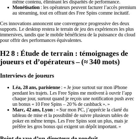
même contenu, éliminant les disparités de performance.
Monétisation
: les opérateurs peuvent facturer l’accès premium
au streaming, tout en offrant des Free Spins comme incitatif.
Ces innovations annoncent une convergence progressive des deux
supports. Le desktop restera le terrain de jeu des expériences les plus
immersives, tandis que le mobile bénéficiera de la puissance du cloud
pour offrir des performances équivalentes.
H2 8 : Étude de terrain : témoignages de
joueurs et d’opérateurs – (≈ 340 mots)
Interviews de joueurs
Léa, 28 ans, parisienne
: « Je joue surtout sur mon iPhone
pendant les trajets. Les Free Spins me motivent à ouvrir l’app
chaque jour, surtout quand je reçois une notification push avec
un bonus « 10 Free Spins – 20 % de cashback ». »
Marc, 42 ans, Lyon
: « Sur mon PC, j’apprécie la clarté du
tableau de mise et la possibilité de suivre plusieurs tables de
poker en même temps. Les Free Spins sont un plus, mais je
préfère les gros bonus qui exigent un dépôt important. »
Point de vue d’un directeur de produit