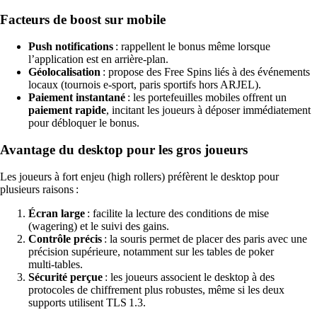
Facteurs de boost sur mobile
Push notifications
: rappellent le bonus même lorsque
l’application est en arrière‑plan.
Géolocalisation
: propose des Free Spins liés à des événements
locaux (tournois e‑sport, paris sportifs hors ARJEL).
Paiement instantané
: les portefeuilles mobiles offrent un
paiement rapide
, incitant les joueurs à déposer immédiatement
pour débloquer le bonus.
Avantage du desktop pour les gros joueurs
Les joueurs à fort enjeu (high rollers) préfèrent le desktop pour
plusieurs raisons :
Écran large
: facilite la lecture des conditions de mise
(wagering) et le suivi des gains.
Contrôle précis
: la souris permet de placer des paris avec une
précision supérieure, notamment sur les tables de poker
multi‑tables.
Sécurité perçue
: les joueurs associent le desktop à des
protocoles de chiffrement plus robustes, même si les deux
supports utilisent TLS 1.3.