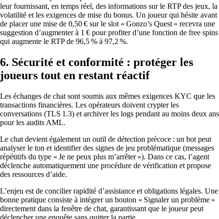
leur fournissant, en temps réel, des informations sur le RTP des jeux, la
volatilité et les exigences de mise du bonus. Un joueur qui hésite avant
de placer une mise de 0,50 € sur le slot « Gonzo’s Quest » recevra une
suggestion d’augmenter à 1 € pour profiter d’une fonction de free spins
qui augmente le RTP de 96,5 % à 97,2 %.
6. Sécurité et conformité : protéger les
joueurs tout en restant réactif
Les échanges de chat sont soumis aux mêmes exigences KYC que les
transactions financières. Les opérateurs doivent crypter les
conversations (TLS 1.3) et archiver les logs pendant au moins deux ans
pour les audits AML.
Le chat devient également un outil de détection précoce : un bot peut
analyser le ton et identifier des signes de jeu problématique (messages
répétitifs du type « Je ne peux plus m’arrêter »). Dans ce cas, l’agent
déclenche automatiquement une procédure de vérification et propose
des ressources d’aide.
L’enjeu est de concilier rapidité d’assistance et obligations légales. Une
bonne pratique consiste à intégrer un bouton « Signaler un problème »
directement dans la fenêtre de chat, garantissant que le joueur peut
déclencher une enquête sans quitter la partie.