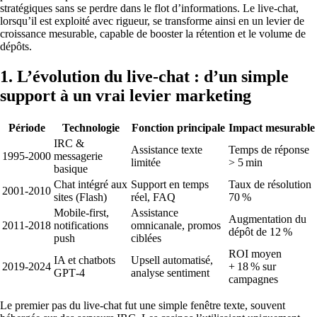
stratégiques sans se perdre dans le flot d’informations. Le live‑chat,
lorsqu’il est exploité avec rigueur, se transforme ainsi en un levier de
croissance mesurable, capable de booster la rétention et le volume de
dépôts.
1. L’évolution du live‑chat : d’un simple
support à un vrai levier marketing
Période
Technologie
Fonction principale
Impact mesurable
IRC &
Assistance texte
Temps de réponse
1995‑2000
messagerie
limitée
> 5 min
basique
Chat intégré aux
Support en temps
Taux de résolution
2001‑2010
sites (Flash)
réel, FAQ
70 %
Mobile‑first,
Assistance
Augmentation du
2011‑2018
notifications
omnicanale, promos
dépôt de 12 %
push
ciblées
ROI moyen
IA et chatbots
Upsell automatisé,
2019‑2024
+ 18 % sur
GPT‑4
analyse sentiment
campagnes
Le premier pas du live‑chat fut une simple fenêtre texte, souvent