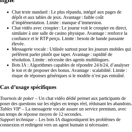
Chat texte standard : Le plus répandu, intégré aux pages de
dépôt et aux tables de jeux. Avantage : faible coût
d’implémentation. Limite : manque d’immersion.
Chat vidéo avec croupier : Le joueur voit le croupier en direct,
similaire à une salle de casino physique. Avantage : renforce la
confiance et le RTP perçu. Limite : besoin de bande passante
élevée.
Messagerie vocale : Utilisée surtout pour les joueurs mobiles qui
préfèrent parler plutôt que taper. Avantage : rapidité de
résolution. Limite : nécessite des agents multilingues.
Bots IA : Algorithmes capables de répondre 24 h/24, d’analyser
le ton et de proposer des bonus. Avantage : scalabilité. Limite :
risque de réponses génériques si le modèle n’est pas entraîné.
Cas d’usage spécifiques
Tournois de poker
– Un chat vidéo dédié permet aux participants de
poser des questions sur les règles en temps réel, réduisant les abandons.
Tables VIP
– La messagerie vocale assure un service premium, avec
un temps de réponse moyen de 12 secondes.
Support technique
– Les bots IA diagnostiquent les problèmes de
connexion et redirigent vers un agent humain si nécessaire.