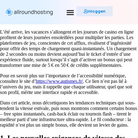
Inloggen
L’été arrive, les vacances s’allongent et les joueurs de casino en ligne
profitent de leurs journées ensoleillées pour multiplier les parties. Les
plateformes de jeu, conscientes de cet afflux, rivalisent d’ingéniosité
pour offrir des temps de chargement quasi‑instantanés. Un chargement
de 2 secondes ou moins devient aujourd’hui le ticket d’entrée d’une
expérience fluide, surtout lorsqu’il s’agit d’activer un bonus qui peut
transformer une mise de 5 € en 50 € de crédits supplémentaires.
Pour en savoir plus sur l’importance de l’accessibilité numérique,
consultez le site d’
https://www.autismes.fr/
. Ce lien n’est pas lié à
l’univers du jeu, mais il rappelle que chaque utilisateur, quel que soit
son profil, mérite une interface rapide et accessible.
Dans cet article, nous décortiquons les tendances techniques qui sous-
tendent la vitesse estivale, puis nous montrons comment certains bonus
– free spins instantanés, cash‑back éclair ou tournois flash – tirent le
meilleur parti d’une infrastructure ultra‑rapide. Le fil conducteur : la
rapidité n’est plus un simple bonus, elle devient un levier de gains.
1. Les nouvelles exigences de vitesse des