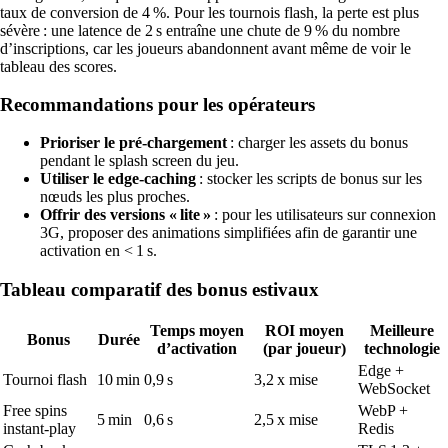
taux de conversion de 4 %. Pour les tournois flash, la perte est plus
sévère : une latence de 2 s entraîne une chute de 9 % du nombre
d’inscriptions, car les joueurs abandonnent avant même de voir le
tableau des scores.
Recommandations pour les opérateurs
Prioriser le pré‑chargement
: charger les assets du bonus
pendant le splash screen du jeu.
Utiliser le edge‑caching
: stocker les scripts de bonus sur les
nœuds les plus proches.
Offrir des versions « lite »
: pour les utilisateurs sur connexion
3G, proposer des animations simplifiées afin de garantir une
activation en < 1 s.
Tableau comparatif des bonus estivaux
Temps moyen
ROI moyen
Meilleure
Bonus
Durée
d’activation
(par joueur)
technologie
Edge +
Tournoi flash
10 min
0,9 s
3,2 x mise
WebSocket
Free spins
WebP +
5 min
0,6 s
2,5 x mise
instant‑play
Redis