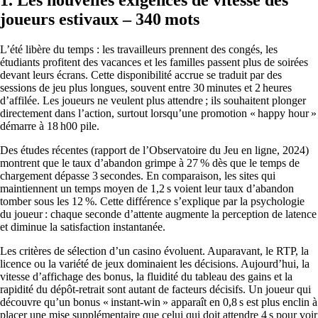
joueurs estivaux – 340 mots
L’été libère du temps : les travailleurs prennent des congés, les
étudiants profitent des vacances et les familles passent plus de soirées
devant leurs écrans. Cette disponibilité accrue se traduit par des
sessions de jeu plus longues, souvent entre 30 minutes et 2 heures
d’affilée. Les joueurs ne veulent plus attendre ; ils souhaitent plonger
directement dans l’action, surtout lorsqu’une promotion « happy hour »
démarre à 18 h00 pile.
Des études récentes (rapport de l’Observatoire du Jeu en ligne, 2024)
montrent que le taux d’abandon grimpe à 27 % dès que le temps de
chargement dépasse 3 secondes. En comparaison, les sites qui
maintiennent un temps moyen de 1,2 s voient leur taux d’abandon
tomber sous les 12 %. Cette différence s’explique par la psychologie
du joueur : chaque seconde d’attente augmente la perception de latence
et diminue la satisfaction instantanée.
Les critères de sélection d’un casino évoluent. Auparavant, le RTP, la
licence ou la variété de jeux dominaient les décisions. Aujourd’hui, la
vitesse d’affichage des bonus, la fluidité du tableau des gains et la
rapidité du dépôt‑retrait sont autant de facteurs décisifs. Un joueur qui
découvre qu’un bonus « instant‑win » apparaît en 0,8 s est plus enclin à
placer une mise supplémentaire que celui qui doit attendre 4 s pour voir