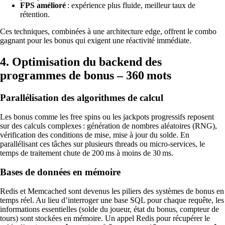
FPS amélioré
: expérience plus fluide, meilleur taux de
rétention.
Ces techniques, combinées à une architecture edge, offrent le combo
gagnant pour les bonus qui exigent une réactivité immédiate.
4. Optimisation du backend des
programmes de bonus – 360 mots
Parallélisation des algorithmes de calcul
Les bonus comme les free spins ou les jackpots progressifs reposent
sur des calculs complexes : génération de nombres aléatoires (RNG),
vérification des conditions de mise, mise à jour du solde. En
parallélisant ces tâches sur plusieurs threads ou micro‑services, le
temps de traitement chute de 200 ms à moins de 30 ms.
Bases de données en mémoire
Redis et Memcached sont devenus les piliers des systèmes de bonus en
temps réel. Au lieu d’interroger une base SQL pour chaque requête, les
informations essentielles (solde du joueur, état du bonus, compteur de
tours) sont stockées en mémoire. Un appel Redis pour récupérer le