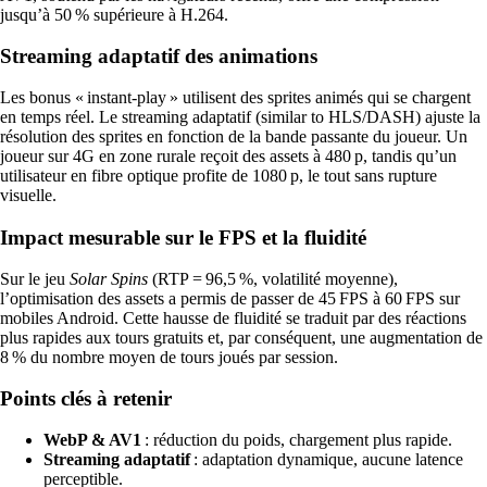
jusqu’à 50 % supérieure à H.264.
Streaming adaptatif des animations
Les bonus « instant‑play » utilisent des sprites animés qui se chargent
en temps réel. Le streaming adaptatif (similar to HLS/DASH) ajuste la
résolution des sprites en fonction de la bande passante du joueur. Un
joueur sur 4G en zone rurale reçoit des assets à 480 p, tandis qu’un
utilisateur en fibre optique profite de 1080 p, le tout sans rupture
visuelle.
Impact mesurable sur le FPS et la fluidité
Sur le jeu
Solar Spins
(RTP = 96,5 %, volatilité moyenne),
l’optimisation des assets a permis de passer de 45 FPS à 60 FPS sur
mobiles Android. Cette hausse de fluidité se traduit par des réactions
plus rapides aux tours gratuits et, par conséquent, une augmentation de
8 % du nombre moyen de tours joués par session.
Points clés à retenir
WebP & AV1
: réduction du poids, chargement plus rapide.
Streaming adaptatif
: adaptation dynamique, aucune latence
perceptible.