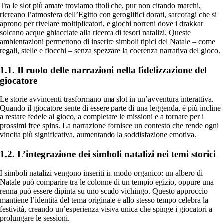
Tra le slot più amate troviamo titoli che, pur non citando marchi,
ricreano l’atmosfera dell’Egitto con geroglifici dorati, sarcofagi che si
aprono per rivelare moltiplicatori, e giochi norreni dove i drakkar
solcano acque ghiacciate alla ricerca di tesori natalizi. Queste
ambientazioni permettono di inserire simboli tipici del Natale – come
regali, stelle e fiocchi – senza spezzare la coerenza narrativa del gioco.
1.1. Il ruolo delle narrazioni nella fidelizzazione del
giocatore
Le storie avvincenti trasformano una slot in un’avventura interattiva.
Quando il giocatore sente di essere parte di una leggenda, è più incline
a restare fedele al gioco, a completare le missioni e a tornare per i
prossimi free spins. La narrazione fornisce un contesto che rende ogni
vincita più significativa, aumentando la soddisfazione emotiva.
1.2. L’integrazione dei simboli natalizi nei temi storici
I simboli natalizi vengono inseriti in modo organico: un albero di
Natale può comparire tra le colonne di un tempio egizio, oppure una
renna può essere dipinta su uno scudo vichingo. Questo approccio
mantiene l’identità del tema originale e allo stesso tempo celebra la
festività, creando un’esperienza visiva unica che spinge i giocatori a
prolungare le sessioni.