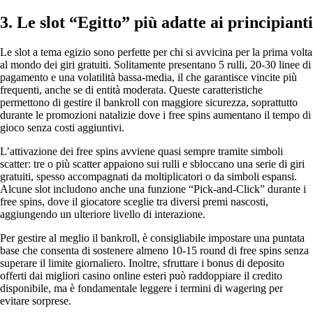
3. Le slot “Egitto” più adatte ai principianti
Le slot a tema egizio sono perfette per chi si avvicina per la prima volta
al mondo dei giri gratuiti. Solitamente presentano 5 rulli, 20‑30 linee di
pagamento e una volatilità bassa‑media, il che garantisce vincite più
frequenti, anche se di entità moderata. Queste caratteristiche
permettono di gestire il bankroll con maggiore sicurezza, soprattutto
durante le promozioni natalizie dove i free spins aumentano il tempo di
gioco senza costi aggiuntivi.
L’attivazione dei free spins avviene quasi sempre tramite simboli
scatter: tre o più scatter appaiono sui rulli e sbloccano una serie di giri
gratuiti, spesso accompagnati da moltiplicatori o da simboli espansi.
Alcune slot includono anche una funzione “Pick‑and‑Click” durante i
free spins, dove il giocatore sceglie tra diversi premi nascosti,
aggiungendo un ulteriore livello di interazione.
Per gestire al meglio il bankroll, è consigliabile impostare una puntata
base che consenta di sostenere almeno 10‑15 round di free spins senza
superare il limite giornaliero. Inoltre, sfruttare i bonus di deposito
offerti dai migliori casino online esteri può raddoppiare il credito
disponibile, ma è fondamentale leggere i termini di wagering per
evitare sorprese.