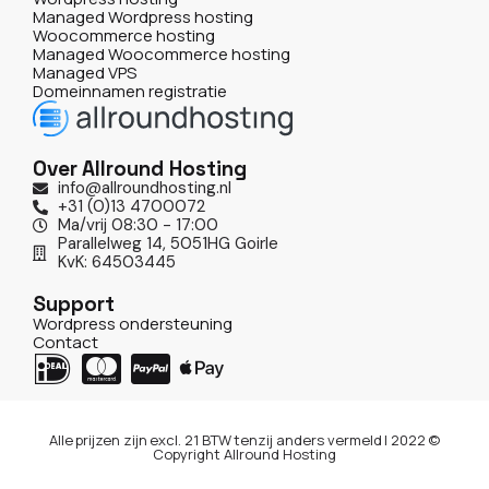
Managed Wordpress hosting
Woocommerce hosting
Managed Woocommerce hosting
Managed VPS
Domeinnamen registratie
Over Allround Hosting
info@allroundhosting.nl
+31 (0)13 4700072
Ma/vrij 08:30 - 17:00
Parallelweg 14, 5051HG Goirle
KvK: 64503445
Support
Wordpress ondersteuning
Contact
Alle prijzen zijn excl. 21 BTW tenzij anders vermeld | 2022 ©
Copyright Allround Hosting