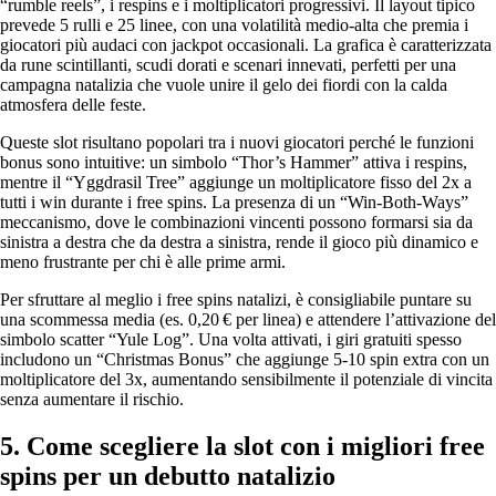
“rumble reels”, i respins e i moltiplicatori progressivi. Il layout tipico
prevede 5 rulli e 25 linee, con una volatilità medio‑alta che premia i
giocatori più audaci con jackpot occasionali. La grafica è caratterizzata
da rune scintillanti, scudi dorati e scenari innevati, perfetti per una
campagna natalizia che vuole unire il gelo dei fiordi con la calda
atmosfera delle feste.
Queste slot risultano popolari tra i nuovi giocatori perché le funzioni
bonus sono intuitive: un simbolo “Thor’s Hammer” attiva i respins,
mentre il “Yggdrasil Tree” aggiunge un moltiplicatore fisso del 2x a
tutti i win durante i free spins. La presenza di un “Win‑Both‑Ways”
meccanismo, dove le combinazioni vincenti possono formarsi sia da
sinistra a destra che da destra a sinistra, rende il gioco più dinamico e
meno frustrante per chi è alle prime armi.
Per sfruttare al meglio i free spins natalizi, è consigliabile puntare su
una scommessa media (es. 0,20 € per linea) e attendere l’attivazione del
simbolo scatter “Yule Log”. Una volta attivati, i giri gratuiti spesso
includono un “Christmas Bonus” che aggiunge 5‑10 spin extra con un
moltiplicatore del 3x, aumentando sensibilmente il potenziale di vincita
senza aumentare il rischio.
5. Come scegliere la slot con i migliori free
spins per un debutto natalizio