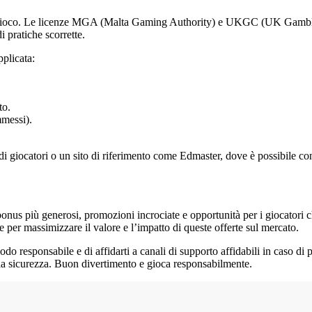
rità di gioco. Le licenze MGA (Malta Gaming Authority) e UKGC (UK Gam
i pratiche scorrette.
pplicata:
to.
mmessi).
 di giocatori o un sito di riferimento come Edmaster, dove è possibile co
bonus più generosi, promozioni incrociate e opportunità per i giocatori 
ie per massimizzare il valore e l’impatto di queste offerte sul mercato.
modo responsabile e di affidarti a canali di supporto affidabili in caso d
lla sicurezza. Buon divertimento e gioca responsabilmente.