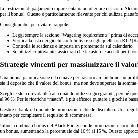
Le restrizioni di pagamento rappresentano un ulteriore ostacolo. Alcuni o
per il bonus). Questo è particolarmente rilevante per chi utilizza piatta
Consigli pratici per evitare trappole:
Leggi sempre la sezione “Wagering requirements” prima di accet
Verifica la lista dei giochi contributivi e scegli quelli con RTP (
Controlla le scadenze e imposta un promemoria sul calendario.
Se utilizzi criptovalute, assicurati che il casinò le accetti per i b
Strategie vincenti per massimizzare il valor
Una buona pianificazione è la chiave per trasformare un bonus in profitto
sia il deposito che il valore del bonus, ma non deve superare la somma 
Scegli le slot con volatilità alta quando utilizzi i giri gratuiti, perché q
al 96 %. Per le ricariche “match”, è più efficace puntare a giochi a bass
Gestire il bankroll durante le promozioni richiede disciplina. Una regola
intatto per completare il requisito di scommessa.
Infine, combina i bonus del Black Friday con le promozioni ricorrenti de
un bonus, aumentando la percentuale dal 10 % al 15 %. Questo approcci