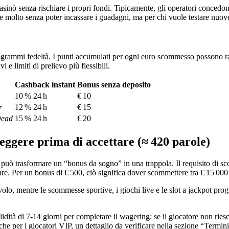
 casinò senza rischiare i propri fondi. Tipicamente, gli operatori conce
care molto senza poter incassare i guadagni, ma per chi vuole testare nuove
rogrammi fedeltà. I punti accumulati per ogni euro scommesso possono r
 e limiti di prelievo più flessibili.
Cashback instant
Bonus senza deposito
10 % 24 h
€ 10
r
12 % 24 h
€ 15
Dead
15 % 24 h
€ 20
leggere prima di accettare (≈ 420 parole)
 può trasformare un “bonus da sogno” in una trappola. Il requisito di s
are. Per un bonus di € 500, ciò significa dover scommettere tra € 15 000 
avolo, mentre le scommesse sportive, i giochi live e le slot a jackpot pr
tà di 7‑14 giorni per completare il wagering; se il giocatore non riesce a
e per i giocatori VIP, un dettaglio da verificare nella sezione “Termini