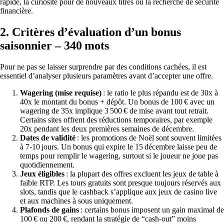
rapide, la curiosité pour de nouveaux titres ou la recherche de sécurité
financière.
2. Critères d’évaluation d’un bonus
saisonnier – 340 mots
Pour ne pas se laisser surprendre par des conditions cachées, il est
essentiel d’analyser plusieurs paramètres avant d’accepter une offre.
Wagering (mise requise)
: le ratio le plus répandu est de 30x à
40x le montant du bonus + dépôt. Un bonus de 100 € avec un
wagering de 35x implique 3 500 € de mise avant tout retrait.
Certains sites offrent des réductions temporaires, par exemple
20x pendant les deux premières semaines de décembre.
Dates de validité
: les promotions de Noël sont souvent limitées
à 7‑10 jours. Un bonus qui expire le 15 décembre laisse peu de
temps pour remplir le wagering, surtout si le joueur ne joue pas
quotidiennement.
Jeux éligibles
: la plupart des offres excluent les jeux de table à
faible RTP. Les tours gratuits sont presque toujours réservés aux
slots, tandis que le cashback s’applique aux jeux de casino live
et aux machines à sous uniquement.
Plafonds de gains
: certains bonus imposent un gain maximal de
100 € ou 200 €, rendant la stratégie de “cash‑out” moins