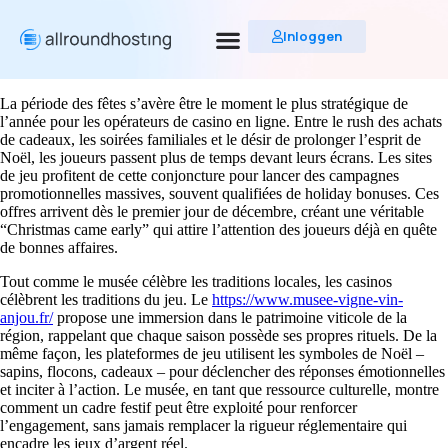
Inloggen
La période des fêtes s’avère être le moment le plus stratégique de
l’année pour les opérateurs de casino en ligne. Entre le rush des achats
de cadeaux, les soirées familiales et le désir de prolonger l’esprit de
Noël, les joueurs passent plus de temps devant leurs écrans. Les sites
de jeu profitent de cette conjoncture pour lancer des campagnes
promotionnelles massives, souvent qualifiées de holiday bonuses. Ces
offres arrivent dès le premier jour de décembre, créant une véritable
“Christmas came early” qui attire l’attention des joueurs déjà en quête
de bonnes affaires.
Tout comme le musée célèbre les traditions locales, les casinos
célèbrent les traditions du jeu. Le
https://www.musee-vigne-vin-
anjou.fr/
propose une immersion dans le patrimoine viticole de la
région, rappelant que chaque saison possède ses propres rituels. De la
même façon, les plateformes de jeu utilisent les symboles de Noël –
sapins, flocons, cadeaux – pour déclencher des réponses émotionnelles
et inciter à l’action. Le musée, en tant que ressource culturelle, montre
comment un cadre festif peut être exploité pour renforcer
l’engagement, sans jamais remplacer la rigueur réglementaire qui
encadre les jeux d’argent réel.