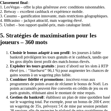
Classement final
:
1. LeoVegas – offre la plus généreuse avec conditions raisonnables.
2. Betway – excellent cashback et expérience mobile.
3. Casumo – gamification innovante, mais restrictions géographiques.
4. 888casino – jackpot attractif, mais wagering élevé.
5. Unibet – bon rapport qualité‑prix, mais catalogue limité.
5. Stratégies de maximisation pour les
joueurs – 360 mots
Choisir le bonus adapté à son profil
: les joueurs à faible
bankroll privilégient les tours gratuits et le cashback, tandis que
les gros dépôts tirent profit des match‑bonus élevés.
Exploiter les tours gratuits
: jouez d’abord sur les slots à RTP
élevé (ex. :
“Starburst”
96,1 %) pour augmenter les chances de
gains soumis à un wagering plus faible.
Combiner fidélité et promotions
: inscrivez‑vous aux
programmes de points avant de réclamer le bonus de Noël. Les
points accumulés peuvent être convertis en crédits de jeu ou en
paris gratuits, réduisant ainsi le montant de mise requis.
Gestion du bankroll
: établissez un plan de mise quotidien basé
sur le wagering total. Par exemple, pour un bonus de 200 € avec
un wagering de 35x, prévoyez 5 € de mise par session pendant
28 sessions afin de respecter le plafond de mise quotidienne de