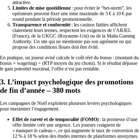
attractive.
Limites de mise quotidienne
: pour éviter le “bet‑storm”, les
opérateurs peuvent fixer une mise maximale de 5 € à 10 € par
round pendant la période promotionnelle.
Transparence et conformité
: les casinos fiables affichent
clairement leurs termes, respectent les exigences de l’ARJEL
(France), de la UKGC (Royaume‑Uni) ou de la Malta Gaming
Authority. Un site qui ne mentionne pas son agrément ou qui
propose des conditions floues doit être évité.
En pratique, un joueur avisé calcule le coût réel du bonus : (montant du
bonus × wagering) ÷ (RTP moyen du jeu choisi). Si le résultat dépasse
le gain potentiel maximal, l’offre n’est pas rentable.
3. L’impact psychologique des promotions
de fin d’année – 380 mots
Les campagnes de Noël exploitent plusieurs leviers psychologiques
pour maximiser l’engagement.
Effet de rareté et de temporalité (FOMO)
: la promesse d’une
offre limitée crée une urgence. Les joueurs craignent de
« manquer le cadeau », ce qui augmente le taux de conversion de
12 % à 18 % selon des études internes de plateformes anonymes.