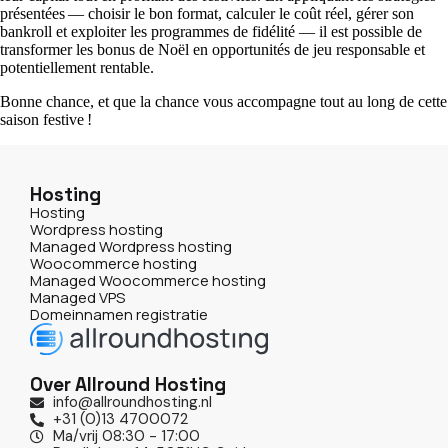
présentées — choisir le bon format, calculer le coût réel, gérer son
bankroll et exploiter les programmes de fidélité — il est possible de
transformer les bonus de Noël en opportunités de jeu responsable et
potentiellement rentable.
Bonne chance, et que la chance vous accompagne tout au long de cette
saison festive !
Hosting
Hosting
Wordpress hosting
Managed Wordpress hosting
Woocommerce hosting
Managed Woocommerce hosting
Managed VPS
Domeinnamen registratie
Over Allround Hosting
info@allroundhosting.nl
+31 (0)13 4700072
Ma/vrij 08:30 - 17:00