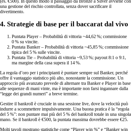
(es. €500). In questo modo il passaggio da Bronze a Silver avviene con
una gestione del rischio controllata, senza dover sacrificare il
divertimento.
4. Strategie di base per il baccarat dal vivo
Puntata Player – Probabilità di vittoria ~44,62 %; commissione
0 % su vincite.
Puntata Banker – Probabilità di vittoria ~45,85 %; commissione
tipica del 5 % sulle vincite.
Puntata Tie – Probabilità di vittoria ~9,53 %; payout 8:1 o 9:1,
ma margine della casa supera il 14 %.
La regola d’oro per i principianti è puntare sempre sul Banker, perché
offre il vantaggio statistico più alto, nonostante la commissione. Un
approccio più avanzato prevede di alternare tra Banker e Player in base
alle sequenze di mani vinte, ma è importante non farsi ingannare dalla
“legge dei grandi numeri” a breve termine.
Gestire il bankroll è cruciale in una sessione live, dove la velocità può
indurre a scommettere impulsivamente. Una buona pratica è la “regola
del 5 %”: non puntare mai più del 5 % del bankroll totale in una singola
mano. Se il bankroll è €500, la puntata massima dovrebbe essere €25.
Molti tavoli mostrano statistiche come “Player win %” e “Banker win