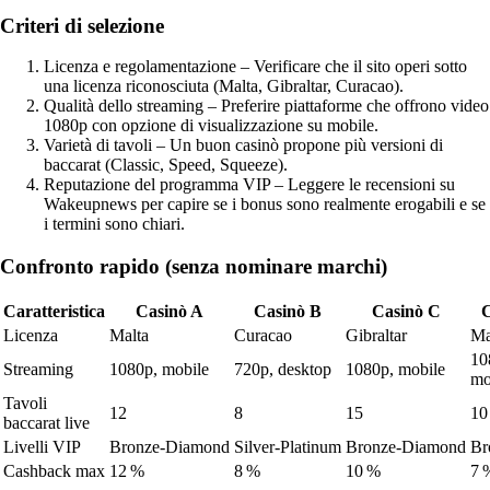
Criteri di selezione
Licenza e regolamentazione – Verificare che il sito operi sotto
una licenza riconosciuta (Malta, Gibraltar, Curacao).
Qualità dello streaming – Preferire piattaforme che offrono video
1080p con opzione di visualizzazione su mobile.
Varietà di tavoli – Un buon casinò propone più versioni di
baccarat (Classic, Speed, Squeeze).
Reputazione del programma VIP – Leggere le recensioni su
Wakeupnews per capire se i bonus sono realmente erogabili e se
i termini sono chiari.
Confronto rapido (senza nominare marchi)
Caratteristica
Casinò A
Casinò B
Casinò C
C
Licenza
Malta
Curacao
Gibraltar
Ma
10
Streaming
1080p, mobile
720p, desktop
1080p, mobile
mo
Tavoli
12
8
15
10
baccarat live
Livelli VIP
Bronze‑Diamond
Silver‑Platinum
Bronze‑Diamond
Br
Cashback max
12 %
8 %
10 %
7 