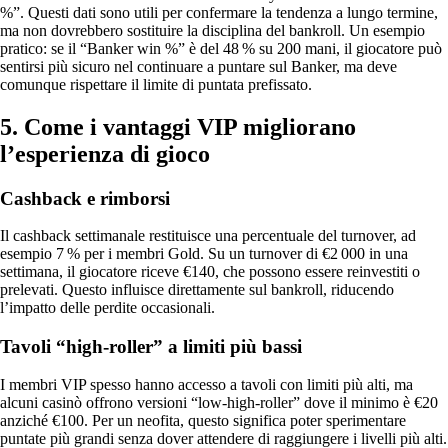
%”. Questi dati sono utili per confermare la tendenza a lungo termine,
ma non dovrebbero sostituire la disciplina del bankroll. Un esempio
pratico: se il “Banker win %” è del 48 % su 200 mani, il giocatore può
sentirsi più sicuro nel continuare a puntare sul Banker, ma deve
comunque rispettare il limite di puntata prefissato.
5. Come i vantaggi VIP migliorano
l’esperienza di gioco
Cashback e rimborsi
Il cashback settimanale restituisce una percentuale del turnover, ad
esempio 7 % per i membri Gold. Su un turnover di €2 000 in una
settimana, il giocatore riceve €140, che possono essere reinvestiti o
prelevati. Questo influisce direttamente sul bankroll, riducendo
l’impatto delle perdite occasionali.
Tavoli “high‑roller” a limiti più bassi
I membri VIP spesso hanno accesso a tavoli con limiti più alti, ma
alcuni casinò offrono versioni “low‑high‑roller” dove il minimo è €20
anziché €100. Per un neofita, questo significa poter sperimentare
puntate più grandi senza dover attendere di raggiungere i livelli più alti.