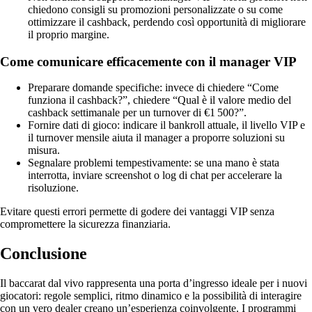
chiedono consigli su promozioni personalizzate o su come
ottimizzare il cashback, perdendo così opportunità di migliorare
il proprio margine.
Come comunicare efficacemente con il manager VIP
Preparare domande specifiche: invece di chiedere “Come
funziona il cashback?”, chiedere “Qual è il valore medio del
cashback settimanale per un turnover di €1 500?”.
Fornire dati di gioco: indicare il bankroll attuale, il livello VIP e
il turnover mensile aiuta il manager a proporre soluzioni su
misura.
Segnalare problemi tempestivamente: se una mano è stata
interrotta, inviare screenshot o log di chat per accelerare la
risoluzione.
Evitare questi errori permette di godere dei vantaggi VIP senza
compromettere la sicurezza finanziaria.
Conclusione
Il baccarat dal vivo rappresenta una porta d’ingresso ideale per i nuovi
giocatori: regole semplici, ritmo dinamico e la possibilità di interagire
con un vero dealer creano un’esperienza coinvolgente. I programmi