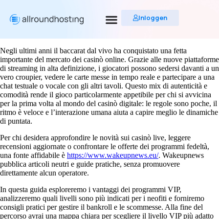
Inloggen
Negli ultimi anni il baccarat dal vivo ha conquistato una fetta
importante del mercato dei casinò online. Grazie alle nuove piattaforme
di streaming in alta definizione, i giocatori possono sedersi davanti a un
vero croupier, vedere le carte messe in tempo reale e partecipare a una
chat testuale o vocale con gli altri tavoli. Questo mix di autenticità e
comodità rende il gioco particolarmente appetibile per chi si avvicina
per la prima volta al mondo del casinò digitale: le regole sono poche, il
ritmo è veloce e l’interazione umana aiuta a capire meglio le dinamiche
di puntata.
Per chi desidera approfondire le novità sui casinò live, leggere
recensioni aggiornate o confrontare le offerte dei programmi fedeltà,
una fonte affidabile è
https://www.wakeupnews.eu/
. Wakeupnews
pubblica articoli neutri e guide pratiche, senza promuovere
direttamente alcun operatore.
In questa guida esploreremo i vantaggi dei programmi VIP,
analizzeremo quali livelli sono più indicati per i neofiti e forniremo
consigli pratici per gestire il bankroll e le scommesse. Alla fine del
percorso avrai una mappa chiara per scegliere il livello VIP più adatto