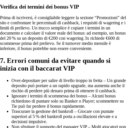
Verifica dei termini dei bonus VIP
Prima di iscriversi, è consigliabile leggere la sezione “Promozioni” del
sito e confrontare le percentuali di cashback, i requisiti di wagering e i
limiti di prelievo. Un trucco semplice è copiare i termini in un
documento e calcolare il valore reale del bonus: ad esempio, un bonus
del 20 % su un deposito di €200 con wagering 3x richiede €600 di
scommesse prima del prelievo. Se il turnover medio mensile è
inferiore, il bonus potrebbe non essere conveniente.
7. Errori comuni da evitare quando si
inizia con il baccarat VIP
Over‑depositare per salire di livello troppo in fretta – Un grande
deposito può portare a un rapido upgrade, ma aumenta anche il
rischio di perdere più denaro prima di ottenere il cashback.
Ignorare i termini di scommessa dei bonus – Alcuni bonus
richiedono di puntare solo su Banker o Player; scommettere su
Tie può far perdere il bonus rapidamente.
Trascurare la gestione del bankroll – Giocare con puntate
superiori al 5 % del bankroll porta a oscillazioni elevate e a
decisioni impulsive.
Non sfruttare il supporto del manager VIP – Molti giocatori non