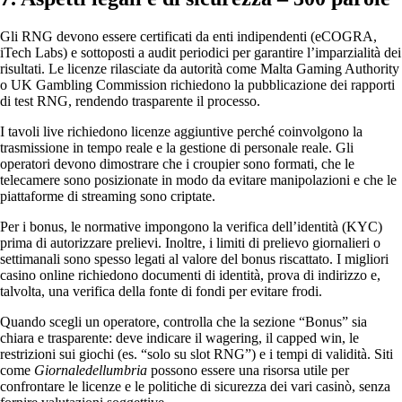
Gli RNG devono essere certificati da enti indipendenti (eCOGRA,
iTech Labs) e sottoposti a audit periodici per garantire l’imparzialità dei
risultati. Le licenze rilasciate da autorità come Malta Gaming Authority
o UK Gambling Commission richiedono la pubblicazione dei rapporti
di test RNG, rendendo trasparente il processo.
I tavoli live richiedono licenze aggiuntive perché coinvolgono la
trasmissione in tempo reale e la gestione di personale reale. Gli
operatori devono dimostrare che i croupier sono formati, che le
telecamere sono posizionate in modo da evitare manipolazioni e che le
piattaforme di streaming sono criptate.
Per i bonus, le normative impongono la verifica dell’identità (KYC)
prima di autorizzare prelievi. Inoltre, i limiti di prelievo giornalieri o
settimanali sono spesso legati al valore del bonus riscattato. I migliori
casino online richiedono documenti di identità, prova di indirizzo e,
talvolta, una verifica della fonte di fondi per evitare frodi.
Quando scegli un operatore, controlla che la sezione “Bonus” sia
chiara e trasparente: deve indicare il wagering, il capped win, le
restrizioni sui giochi (es. “solo su slot RNG”) e i tempi di validità. Siti
come
Giornaledellumbria
possono essere una risorsa utile per
confrontare le licenze e le politiche di sicurezza dei vari casinò, senza