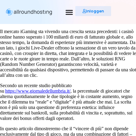
Inloggen
Il mercato iGaming sta vivendo una crescita senza precedenti: i casinò
online hanno superato i 100 miliardi di euro di fatturato globale e, allo
stesso tempo, la domanda di esperienze più immersive è aumentata. Da
un lato, i giochi Live‑Dealer offrono la sensazione di un vero tavolo da
casinò, con croupier in diretta, chat integrata e la possibilità di vedere le
carte o le ruote girare in tempo reale. Dall’altro, le soluzioni RNG
(Random Number Generator) garantiscono velocità, varietà e
accessibilità da qualsiasi dispositivo, permettendo di passare da una slot
all’altra con un clic.
Secondo un recente studio pubblicato
su
https://www.giornaledellumbria.it/
, la percentuale di giocatori che
alterna quotidianamente le due tipologie è in costante aumento, segno
che il dilemma tra “reale” e “digitale” è più attuale che mai. La scelta
non è più solo una questione di preferenza estetica: influisce
direttamente sul bankroll, sulla probabilità di vincita e, soprattutto, sul
valore dei bonus offerti dagli operatori.
In questo articolo dimostreremo che il “vincere di più” non dipende
esclusivamente dal tipo di gioco, ma da una combinazione di fattori –