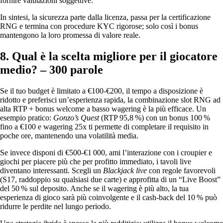
fornire valutazioni soggettive.
In sintesi, la sicurezza parte dalla licenza, passa per la certificazione
RNG e termina con procedure KYC rigorose; solo così i bonus
mantengono la loro promessa di valore reale.
8. Qual è la scelta migliore per il giocatore
medio? – 300 parole
Se il tuo budget è limitato a €100‑€200, il tempo a disposizione è
ridotto e preferisci un’esperienza rapida, la combinazione slot RNG ad
alta RTP + bonus welcome a basso wagering è la più efficace. Un
esempio pratico:
Gonzo’s Quest
(RTP 95,8 %) con un bonus 100 %
fino a €100 e wagering 25x ti permette di completare il requisito in
poche ore, mantenendo una volatilità media.
Se invece disponi di €500‑€1 000, ami l’interazione con i croupier e
giochi per piacere più che per profitto immediato, i tavoli live
diventano interessanti. Scegli un
Blackjack live
con regole favorevoli
(S17, raddoppio su qualsiasi due carte) e approfitta di un “Live Boost”
del 50 % sul deposito. Anche se il wagering è più alto, la tua
esperienza di gioco sarà più coinvolgente e il cash‑back del 10 % può
ridurre le perdite nel lungo periodo.