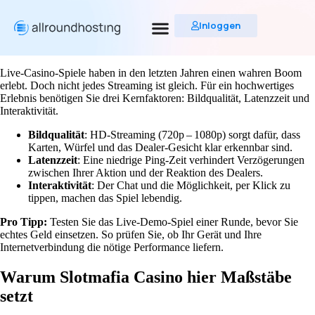
Inloggen
Live‑Casino‑Spiele haben in den letzten Jahren einen wahren Boom
erlebt. Doch nicht jedes Streaming ist gleich. Für ein hochwertiges
Erlebnis benötigen Sie drei Kernfaktoren: Bildqualität, Latenzzeit und
Interaktivität.
Bildqualität
: HD‑Streaming (720p – 1080p) sorgt dafür, dass
Karten, Würfel und das Dealer‑Gesicht klar erkennbar sind.
Latenzzeit
: Eine niedrige Ping‑Zeit verhindert Verzögerungen
zwischen Ihrer Aktion und der Reaktion des Dealers.
Interaktivität
: Der Chat und die Möglichkeit, per Klick zu
tippen, machen das Spiel lebendig.
Pro Tipp:
Testen Sie das Live‑Demo‑Spiel einer Runde, bevor Sie
echtes Geld einsetzen. So prüfen Sie, ob Ihr Gerät und Ihre
Internetverbindung die nötige Performance liefern.
Warum Slotmafia Casino hier Maßstäbe
setzt