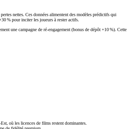
 pertes nettes. Ces données alimentent des modèles prédictifs qui
 % pour inciter les joueurs à rester actifs.
tiquement une campagne de ré‑engagement (bonus de dépôt +10 %). Cette
st, où les licences de films restent dominantes.
mme de fidélité premium.