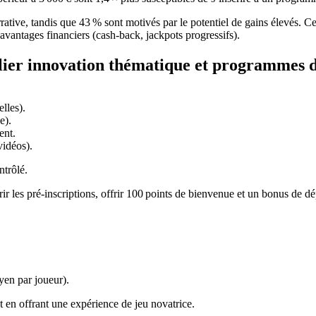
rrative, tandis que 43 % sont motivés par le potentiel de gains élevés. C
es avantages financiers (cash‑back, jackpots progressifs).
llier innovation thématique et programmes de
lles).
e).
ent.
vidéos).
ntrôlé.
rir les pré‑inscriptions, offrir 100 points de bienvenue et un bonus de 
en par joueur).
t en offrant une expérience de jeu novatrice.