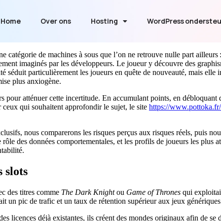
Home
Over ons
Hosting
WordPress onderste
catégorie de machines à sous que l’on ne retrouve nulle part ailleurs :
ièrement imaginés par les développeurs. Le joueur y découvre des graphi
alité séduit particulièrement les joueurs en quête de nouveauté, mais elle
mise plus anxiogène.
s pour atténuer cette incertitude. En accumulant points, en débloquant 
eux qui souhaitent approfondir le sujet, le site
https://www.pottoka.fr/
xclusifs, nous comparerons les risques perçus aux risques réels, puis 
 rôle des données comportementales, et les profils de joueurs les plus at
tabilité.
 slots
vec des titres comme
The Dark Knight
ou
Game of Thrones
qui exploitai
t un pic de trafic et un taux de rétention supérieur aux jeux génériques
des licences déjà existantes, ils créent des mondes originaux afin de se 