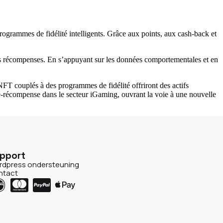
rogrammes de fidélité intelligents. Grâce aux points, aux cash‑back et
 des récompenses. En s’appuyant sur les données comportementales et en
 NFT couplés à des programmes de fidélité offriront des actifs
ue‑récompense dans le secteur iGaming, ouvrant la voie à une nouvelle
pport
dpress ondersteuning
ntact