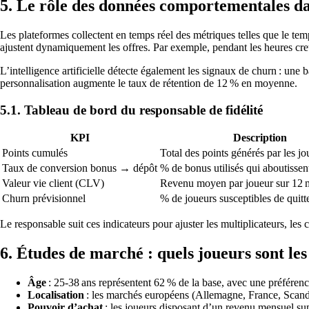
5. Le rôle des données comportementales da
Les plateformes collectent en temps réel des métriques telles que le te
ajustent dynamiquement les offres. Par exemple, pendant les heures creu
L’intelligence artificielle détecte également les signaux de churn : 
personnalisation augmente le taux de rétention de 12 % en moyenne.
5.1. Tableau de bord du responsable de fidélité
KPI
Description
Points cumulés
Total des points générés par les jo
Taux de conversion bonus → dépôt
% de bonus utilisés qui aboutissen
Valeur vie client (CLV)
Revenu moyen par joueur sur 12 
Churn prévisionnel
% de joueurs susceptibles de quitt
Le responsable suit ces indicateurs pour ajuster les multiplicateurs, les
6. Études de marché : quels joueurs sont les 
Âge
: 25‑38 ans représentent 62 % de la base, avec une préférenc
Localisation
: les marchés européens (Allemagne, France, Scandin
Pouvoir d’achat
: les joueurs disposant d’un revenu mensuel sup