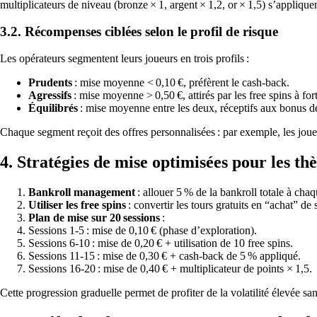
multiplicateurs de niveau (bronze × 1, argent × 1,2, or × 1,5) s’appliquen
3.2. Récompenses ciblées selon le profil de risque
Les opérateurs segmentent leurs joueurs en trois profils :
Prudents
: mise moyenne < 0,10 €, préfèrent le cash‑back.
Agressifs
: mise moyenne > 0,50 €, attirés par les free spins à forte
Équilibrés
: mise moyenne entre les deux, réceptifs aux bonus d
Chaque segment reçoit des offres personnalisées : par exemple, les joue
4. Stratégies de mise optimisées pour les t
Bankroll management
: allouer 5 % de la bankroll totale à chaqu
Utiliser les free spins
: convertir les tours gratuits en “achat” d
Plan de mise sur 20 sessions
:
Sessions 1‑5 : mise de 0,10 € (phase d’exploration).
Sessions 6‑10 : mise de 0,20 € + utilisation de 10 free spins.
Sessions 11‑15 : mise de 0,30 € + cash‑back de 5 % appliqué.
Sessions 16‑20 : mise de 0,40 € + multiplicateur de points × 1,5.
Cette progression graduelle permet de profiter de la volatilité élevée san