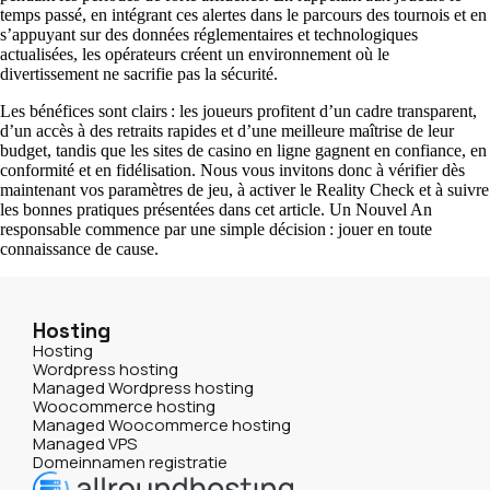
temps passé, en intégrant ces alertes dans le parcours des tournois et en
s’appuyant sur des données réglementaires et technologiques
actualisées, les opérateurs créent un environnement où le
divertissement ne sacrifie pas la sécurité.
Les bénéfices sont clairs : les joueurs profitent d’un cadre transparent,
d’un accès à des retraits rapides et d’une meilleure maîtrise de leur
budget, tandis que les sites de casino en ligne gagnent en confiance, en
conformité et en fidélisation. Nous vous invitons donc à vérifier dès
maintenant vos paramètres de jeu, à activer le Reality Check et à suivre
les bonnes pratiques présentées dans cet article. Un Nouvel An
responsable commence par une simple décision : jouer en toute
connaissance de cause.
Hosting
Hosting
Wordpress hosting
Managed Wordpress hosting
Woocommerce hosting
Managed Woocommerce hosting
Managed VPS
Domeinnamen registratie