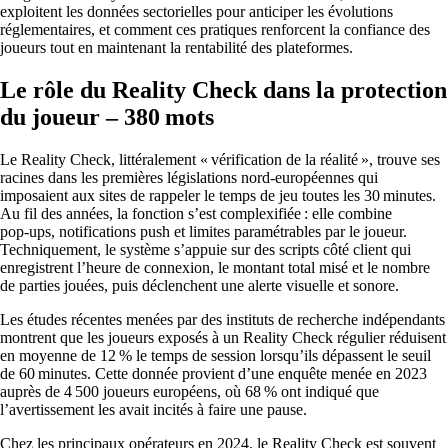
exploitent les données sectorielles pour anticiper les évolutions
réglementaires, et comment ces pratiques renforcent la confiance des
joueurs tout en maintenant la rentabilité des plateformes.
Le rôle du Reality Check dans la protection
du joueur – 380 mots
Le Reality Check, littéralement « vérification de la réalité », trouve ses
racines dans les premières législations nord‑européennes qui
imposaient aux sites de rappeler le temps de jeu toutes les 30 minutes.
Au fil des années, la fonction s’est complexifiée : elle combine
pop‑ups, notifications push et limites paramétrables par le joueur.
Techniquement, le système s’appuie sur des scripts côté client qui
enregistrent l’heure de connexion, le montant total misé et le nombre
de parties jouées, puis déclenchent une alerte visuelle et sonore.
Les études récentes menées par des instituts de recherche indépendants
montrent que les joueurs exposés à un Reality Check régulier réduisent
en moyenne de 12 % le temps de session lorsqu’ils dépassent le seuil
de 60 minutes. Cette donnée provient d’une enquête menée en 2023
auprès de 4 500 joueurs européens, où 68 % ont indiqué que
l’avertissement les avait incités à faire une pause.
Chez les principaux opérateurs en 2024, le Reality Check est souvent