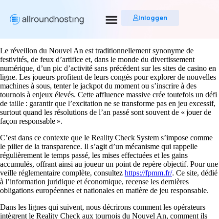
Inloggen
Le réveillon du Nouvel An est traditionnellement synonyme de
festivités, de feux d’artifice et, dans le monde du divertissement
numérique, d’un pic d’activité sans précédent sur les sites de casino en
ligne. Les joueurs profitent de leurs congés pour explorer de nouvelles
machines à sous, tenter le jackpot du moment ou s’inscrire à des
tournois à enjeux élevés. Cette affluence massive crée toutefois un défi
de taille : garantir que l’excitation ne se transforme pas en jeu excessif,
surtout quand les résolutions de l’an passé sont souvent de « jouer de
façon responsable ».
C’est dans ce contexte que le Reality Check System s’impose comme
le pilier de la transparence. Il s’agit d’un mécanisme qui rappelle
régulièrement le temps passé, les mises effectuées et les gains
accumulés, offrant ainsi au joueur un point de repère objectif. Pour une
veille réglementaire complète, consultez
https://fpmm.fr/
. Ce site, dédié
à l’information juridique et économique, recense les dernières
obligations européennes et nationales en matière de jeu responsable.
Dans les lignes qui suivent, nous décrirons comment les opérateurs
intègrent le Reality Check aux tournois du Nouvel An, comment ils