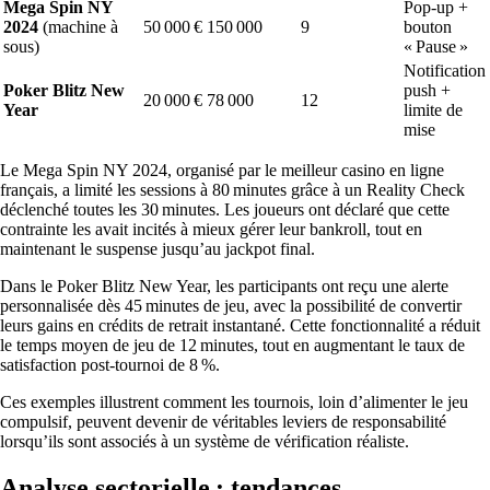
Mega Spin NY
Pop‑up +
2024
(machine à
50 000 €
150 000
9
bouton
sous)
« Pause »
Notification
Poker Blitz New
push +
20 000 €
78 000
12
Year
limite de
mise
Le Mega Spin NY 2024, organisé par le meilleur casino en ligne
français, a limité les sessions à 80 minutes grâce à un Reality Check
déclenché toutes les 30 minutes. Les joueurs ont déclaré que cette
contrainte les avait incités à mieux gérer leur bankroll, tout en
maintenant le suspense jusqu’au jackpot final.
Dans le Poker Blitz New Year, les participants ont reçu une alerte
personnalisée dès 45 minutes de jeu, avec la possibilité de convertir
leurs gains en crédits de retrait instantané. Cette fonctionnalité a réduit
le temps moyen de jeu de 12 minutes, tout en augmentant le taux de
satisfaction post‑tournoi de 8 %.
Ces exemples illustrent comment les tournois, loin d’alimenter le jeu
compulsif, peuvent devenir de véritables leviers de responsabilité
lorsqu’ils sont associés à un système de vérification réaliste.
Analyse sectorielle : tendances