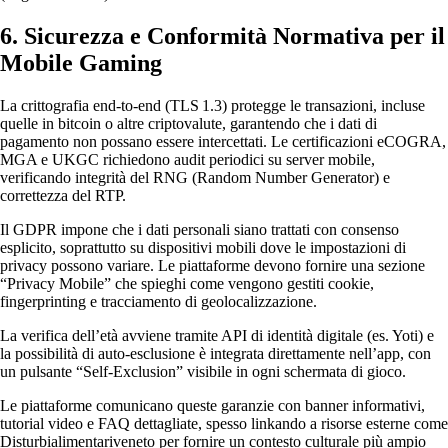
6. Sicurezza e Conformità Normativa per il
Mobile Gaming
La crittografia end‑to‑end (TLS 1.3) protegge le transazioni, incluse
quelle in bitcoin o altre criptovalute, garantendo che i dati di
pagamento non possano essere intercettati. Le certificazioni eCOGRA,
MGA e UKGC richiedono audit periodici su server mobile,
verificando integrità del RNG (Random Number Generator) e
correttezza del RTP.
Il GDPR impone che i dati personali siano trattati con consenso
esplicito, soprattutto su dispositivi mobili dove le impostazioni di
privacy possono variare. Le piattaforme devono fornire una sezione
“Privacy Mobile” che spieghi come vengono gestiti cookie,
fingerprinting e tracciamento di geolocalizzazione.
La verifica dell’età avviene tramite API di identità digitale (es. Yoti) e
la possibilità di auto‑esclusione è integrata direttamente nell’app, con
un pulsante “Self‑Exclusion” visibile in ogni schermata di gioco.
Le piattaforme comunicano queste garanzie con banner informativi,
tutorial video e FAQ dettagliate, spesso linkando a risorse esterne come
Disturbialimentariveneto per fornire un contesto culturale più ampio