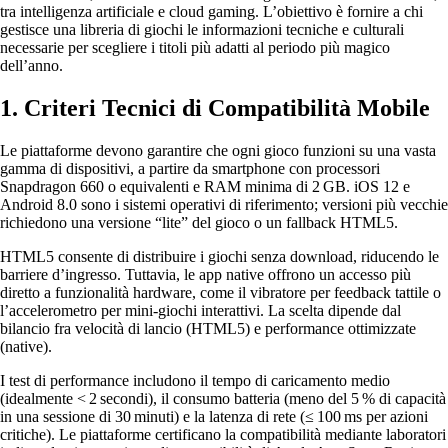
tra intelligenza artificiale e cloud gaming. L’obiettivo è fornire a chi
gestisce una libreria di giochi le informazioni tecniche e culturali
necessarie per scegliere i titoli più adatti al periodo più magico
dell’anno.
1. Criteri Tecnici di Compatibilità Mobile
Le piattaforme devono garantire che ogni gioco funzioni su una vasta
gamma di dispositivi, a partire da smartphone con processori
Snapdragon 660 o equivalenti e RAM minima di 2 GB. iOS 12 e
Android 8.0 sono i sistemi operativi di riferimento; versioni più vecchie
richiedono una versione “lite” del gioco o un fallback HTML5.
HTML5 consente di distribuire i giochi senza download, riducendo le
barriere d’ingresso. Tuttavia, le app native offrono un accesso più
diretto a funzionalità hardware, come il vibratore per feedback tattile o
l’accelerometro per mini‑giochi interattivi. La scelta dipende dal
bilancio fra velocità di lancio (HTML5) e performance ottimizzate
(native).
I test di performance includono il tempo di caricamento medio
(idealmente < 2 secondi), il consumo batteria (meno del 5 % di capacità
in una sessione di 30 minuti) e la latenza di rete (≤ 100 ms per azioni
critiche). Le piattaforme certificano la compatibilità mediante laboratori