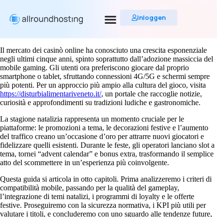
Inloggen
Il mercato dei casinò online ha conosciuto una crescita esponenziale
negli ultimi cinque anni, spinto soprattutto dall’adozione massiccia del
mobile gaming. Gli utenti ora preferiscono giocare dal proprio
smartphone o tablet, sfruttando connessioni 4G/5G e schermi sempre
più potenti. Per un approccio più ampio alla cultura del gioco, visita
https://disturbialimentariveneto.it/
, un portale che raccoglie notizie,
curiosità e approfondimenti su tradizioni ludiche e gastronomiche.
La stagione natalizia rappresenta un momento cruciale per le
piattaforme: le promozioni a tema, le decorazioni festive e l’aumento
del traffico creano un’occasione d’oro per attrarre nuovi giocatori e
fidelizzare quelli esistenti. Durante le feste, gli operatori lanciano slot a
tema, tornei “advent calendar” e bonus extra, trasformando il semplice
atto del scommettere in un’esperienza più coinvolgente.
Questa guida si articola in otto capitoli. Prima analizzeremo i criteri di
compatibilità mobile, passando per la qualità del gameplay,
l’integrazione di temi natalizi, i programmi di loyalty e le offerte
festive. Proseguiremo con la sicurezza normativa, i KPI più utili per
valutare i titoli, e concluderemo con uno sguardo alle tendenze future,