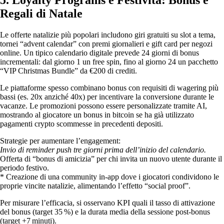
5. Loyalty Programs e Festività: Bonus e
Regali di Natale
Le offerte natalizie più popolari includono giri gratuiti su slot a tema,
tornei “advent calendar” con premi giornalieri e gift card per negozi
online. Un tipico calendario digitale prevede 24 giorni di bonus
incrementali: dal giorno 1 un free spin, fino al giorno 24 un pacchetto
“VIP Christmas Bundle” da €200 di crediti.
Le piattaforme spesso combinano bonus con requisiti di wagering più
bassi (es. 20x anziché 40x) per incentivare la conversione durante le
vacanze. Le promozioni possono essere personalizzate tramite AI,
mostrando al giocatore un bonus in bitcoin se ha già utilizzato
pagamenti crypto scommesse in precedenti depositi.
Strategie per aumentare l’engagement:
Invio di reminder push tre giorni prima dell’inizio del calendario.
Offerta di “bonus di amicizia” per chi invita un nuovo utente durante il
periodo festivo.
* Creazione di una community in‑app dove i giocatori condividono le
proprie vincite natalizie, alimentando l’effetto “social proof”.
Per misurare l’efficacia, si osservano KPI quali il tasso di attivazione
del bonus (target 35 %) e la durata media della sessione post‑bonus
(target +7 minuti).