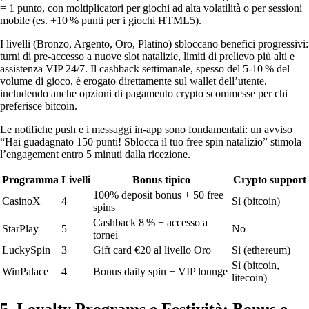
= 1 punto, con moltiplicatori per giochi ad alta volatilità o per sessioni
mobile (es. +10 % punti per i giochi HTML5).
I livelli (Bronzo, Argento, Oro, Platino) sbloccano benefici progressivi:
turni di pre‑accesso a nuove slot natalizie, limiti di prelievo più alti e
assistenza VIP 24/7. Il cashback settimanale, spesso del 5‑10 % del
volume di gioco, è erogato direttamente sul wallet dell’utente,
includendo anche opzioni di pagamento crypto scommesse per chi
preferisce bitcoin.
Le notifiche push e i messaggi in‑app sono fondamentali: un avviso
“Hai guadagnato 150 punti! Sblocca il tuo free spin natalizio” stimola
l’engagement entro 5 minuti dalla ricezione.
Programma
Livelli
Bonus tipico
Crypto support
100% deposit bonus + 50 free
CasinoX
4
Sì (bitcoin)
spins
Cashback 8 % + accesso a
StarPlay
5
No
tornei
LuckySpin
3
Gift card €20 al livello Oro
Sì (ethereum)
Sì (bitcoin,
WinPalace
4
Bonus daily spin + VIP lounge
litecoin)