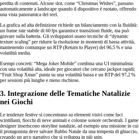
perdita di contenuti. Alcune slot, come “Christmas Wishes”, passano
automaticamente a landscape quando il dispositivo è ruotato, offrendo
una vista panoramica del reel.
La grafica ad alta definizione richiede un bilanciamento con la fluidità:
un frame rate stabile di 60 fps garantisce transizioni fluide, ma può
gravare sulla batteria. Gli sviluppatori usano tecniche di “dynamic
texture scaling” per ridurre la risoluzione in momenti di bassa attività,
mantenendo comunque un RTP (Return to Player) del 96,5 % e una
volatilità media.
Esempi concreti: “Mega Joker Mobile” combina una UI minimalista
con una volatilità alta, ideale per giocatori che cercano jackpot rapidi;
“Fruit Shop Xmas” punta su una volatilità bassa e un RTP del 97,2 %
per sessioni più lunghe e meno rischiose.
3. Integrazione delle Tematiche Natalizie
nei Giochi
Le tendenze festive si concentrano su elementi visivi come luci
scintillanti, fiocchi di neve animati e colonne sonore orchestrali. I game
designer inseriscono storyline natalizie, ad esempio una missione in cui
il protagonista deve salvare Babbo Natale da una tempesta di ghiaccio,
creando un arco narrativo che si sviluppa in più spin.