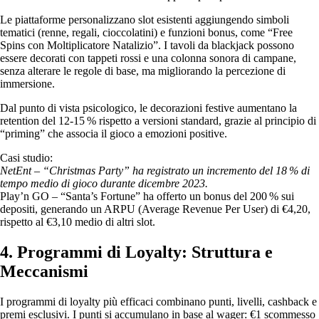
Le piattaforme personalizzano slot esistenti aggiungendo simboli
tematici (renne, regali, cioccolatini) e funzioni bonus, come “Free
Spins con Moltiplicatore Natalizio”. I tavoli da blackjack possono
essere decorati con tappeti rossi e una colonna sonora di campane,
senza alterare le regole di base, ma migliorando la percezione di
immersione.
Dal punto di vista psicologico, le decorazioni festive aumentano la
retention del 12‑15 % rispetto a versioni standard, grazie al principio di
“priming” che associa il gioco a emozioni positive.
Casi studio:
NetEnt – “Christmas Party” ha registrato un incremento del 18 % di
tempo medio di gioco durante dicembre 2023.
Play’n GO – “Santa’s Fortune” ha offerto un bonus del 200 % sui
depositi, generando un ARPU (Average Revenue Per User) di €4,20,
rispetto al €3,10 medio di altri slot.
4. Programmi di Loyalty: Struttura e
Meccanismi
I programmi di loyalty più efficaci combinano punti, livelli, cashback e
premi esclusivi. I punti si accumulano in base al wager: €1 scommesso