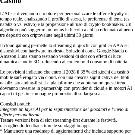
Casino
L’AI sta diventando il motore per personalizzare le offerte loyalty in
tempo reale, analizzando il profilo di spesa, le preferenze di tema (es.
natalizio vs. estivo) e la propensione all’uso di crypto bookmaker. Un
algoritmo può suggerire un bonus in bitcoin a chi ha effettuato almeno
tre depositi con criptovalute negli ultimi 30 giorni.
Il cloud gaming permette lo streaming di giochi con grafica AAA su
dispositivi con hardware modesto. Soluzioni come Google Stadia o
Amazon Luna stanno testando versioni di slot con effetti di luce
dinamica e audio 3D, riducendo al contempo il consumo di batteria.
Le previsioni indicano che entro il 2028 il 35 % dei giochi da casinò
mobile sarà erogato via cloud, con una crescita significativa dei titoli
natalizi streaming‑first. Le piattaforme che adotteranno questi trend
dovranno investire in partnership con provider di cloud e in motori AI
capaci di gestire campagne promozionali su larga scala.
Consigli pratici:
Integrare un layer AI per la segmentazione dei giocatori e l’invio di
offerte personalizzate.
Testare versioni beta di slot streaming‑first durante le festività,
raccogliendo feedback tramite sondaggi in‑app.
* Mantenere una roadmap di aggiornamenti che includa supporto per