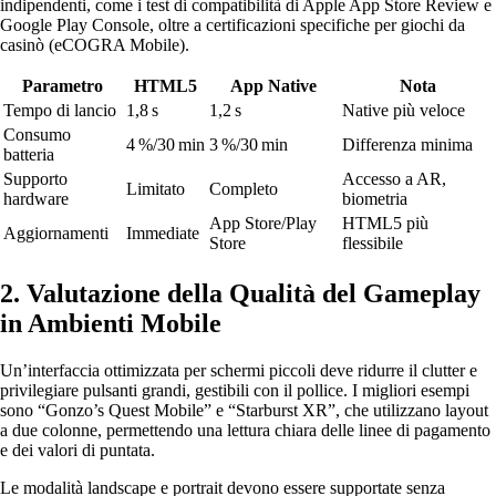
indipendenti, come i test di compatibilità di Apple App Store Review e
Google Play Console, oltre a certificazioni specifiche per giochi da
casinò (eCOGRA Mobile).
Parametro
HTML5
App Native
Nota
Tempo di lancio
1,8 s
1,2 s
Native più veloce
Consumo
4 %/30 min
3 %/30 min
Differenza minima
batteria
Supporto
Accesso a AR,
Limitato
Completo
hardware
biometria
App Store/Play
HTML5 più
Aggiornamenti
Immediate
Store
flessibile
2. Valutazione della Qualità del Gameplay
in Ambienti Mobile
Un’interfaccia ottimizzata per schermi piccoli deve ridurre il clutter e
privilegiare pulsanti grandi, gestibili con il pollice. I migliori esempi
sono “Gonzo’s Quest Mobile” e “Starburst XR”, che utilizzano layout
a due colonne, permettendo una lettura chiara delle linee di pagamento
e dei valori di puntata.
Le modalità landscape e portrait devono essere supportate senza