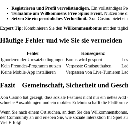
Registrieren und Profil vervollständigen.
Ein vollständiges Pr
Teilnahme am Willkommens‑Free‑Spins‑Event.
Nutzen Sie die
Setzen Sie ein persönliches Verlustlimit.
Xon Casino bietet ein
Expert Tip:
Kombinieren Sie den
Willkommensbonus
mit den täglic
Häufige Fehler und wie Sie sie vermeiden
Fehler
Konsequenz
Ignorieren der Umsatzbedingungen
Bonus wird gesperrt
Les
Kein Freundes‑Programm nutzen
Verpasste Gratisguthaben
Lad
Keine Mobile‑App installieren
Verpassen von Live‑Turnieren
Lad
Fazit – Gemeinschaft, Sicherheit und Gesc
Xon Casino hat gezeigt, dass soziale Features nicht nur ein nettes Ad
schnelle Auszahlungen und ein mobiles Erlebnis schafft die Plattform
Wenn Sie nach einem Ort suchen, an dem Sie den Willkommensbonus, Fre
der Community an und erleben Sie, wie soziale Interaktion Ihr Spiel a
Viel Erfolg!