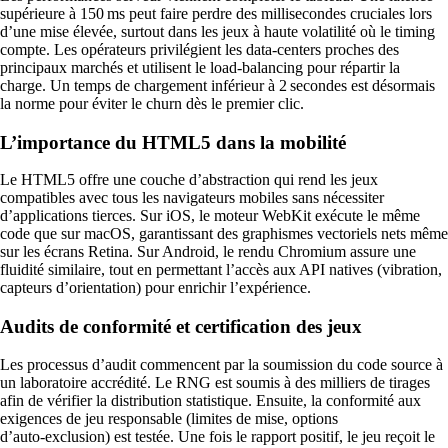
supérieure à 150 ms peut faire perdre des millisecondes cruciales lors
d’une mise élevée, surtout dans les jeux à haute volatilité où le timing
compte. Les opérateurs privilégient les data‑centers proches des
principaux marchés et utilisent le load‑balancing pour répartir la
charge. Un temps de chargement inférieur à 2 secondes est désormais
la norme pour éviter le churn dès le premier clic.
L’importance du HTML5 dans la mobilité
Le HTML5 offre une couche d’abstraction qui rend les jeux
compatibles avec tous les navigateurs mobiles sans nécessiter
d’applications tierces. Sur iOS, le moteur WebKit exécute le même
code que sur macOS, garantissant des graphismes vectoriels nets même
sur les écrans Retina. Sur Android, le rendu Chromium assure une
fluidité similaire, tout en permettant l’accès aux API natives (vibration,
capteurs d’orientation) pour enrichir l’expérience.
Audits de conformité et certification des jeux
Les processus d’audit commencent par la soumission du code source à
un laboratoire accrédité. Le RNG est soumis à des milliers de tirages
afin de vérifier la distribution statistique. Ensuite, la conformité aux
exigences de jeu responsable (limites de mise, options
d’auto‑exclusion) est testée. Une fois le rapport positif, le jeu reçoit le