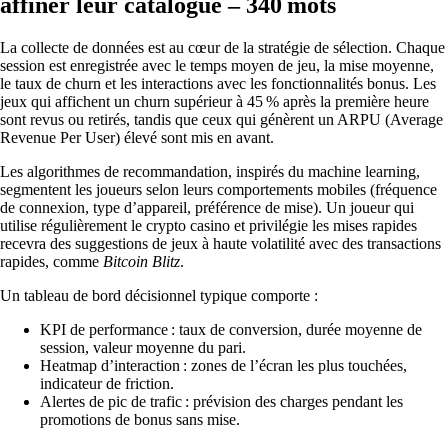
affiner leur catalogue – 340 mots
La collecte de données est au cœur de la stratégie de sélection. Chaque
session est enregistrée avec le temps moyen de jeu, la mise moyenne,
le taux de churn et les interactions avec les fonctionnalités bonus. Les
jeux qui affichent un churn supérieur à 45 % après la première heure
sont revus ou retirés, tandis que ceux qui génèrent un ARPU (Average
Revenue Per User) élevé sont mis en avant.
Les algorithmes de recommandation, inspirés du machine learning,
segmentent les joueurs selon leurs comportements mobiles (fréquence
de connexion, type d’appareil, préférence de mise). Un joueur qui
utilise régulièrement le crypto casino et privilégie les mises rapides
recevra des suggestions de jeux à haute volatilité avec des transactions
rapides, comme
Bitcoin Blitz
.
Un tableau de bord décisionnel typique comporte :
KPI de performance : taux de conversion, durée moyenne de
session, valeur moyenne du pari.
Heatmap d’interaction : zones de l’écran les plus touchées,
indicateur de friction.
Alertes de pic de trafic : prévision des charges pendant les
promotions de bonus sans mise.