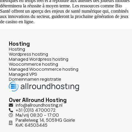
métriques en temps réel et à répondre aux attentes des joueurs mobiles
déterminera la réussite à moyen terme. Les ressources comme Bio
Santé offrent un aperçu des enjeux de santé numérique qui, combinés
aux innovations du secteur, guideront la prochaine génération de jeux
de casino en ligne.
Hosting
Hosting
Wordpress hosting
Managed Wordpress hosting
Woocommerce hosting
Managed Woocommerce hosting
Managed VPS
Domeinnamen registratie
Over Allround Hosting
info@allroundhosting.nl
+31 (0)13 4700072
Ma/vrij 08:30 - 17:00
Parallelweg 14, 5051HG Goirle
KvK: 64503445