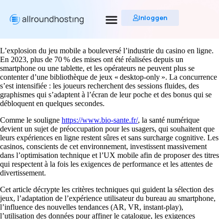
Inloggen
L’explosion du jeu mobile a bouleversé l’industrie du casino en ligne.
En 2023, plus de 70 % des mises ont été réalisées depuis un
smartphone ou une tablette, et les opérateurs ne peuvent plus se
contenter d’une bibliothèque de jeux « desktop‑only ». La concurrence
s’est intensifiée : les joueurs recherchent des sessions fluides, des
graphismes qui s’adaptent à l’écran de leur poche et des bonus qui se
débloquent en quelques secondes.
Comme le souligne
https://www.bio-sante.fr/
, la santé numérique
devient un sujet de préoccupation pour les usagers, qui souhaitent que
leurs expériences en ligne restent sûres et sans surcharge cognitive. Les
casinos, conscients de cet environnement, investissent massivement
dans l’optimisation technique et l’UX mobile afin de proposer des titres
qui respectent à la fois les exigences de performance et les attentes de
divertissement.
Cet article décrypte les critères techniques qui guident la sélection des
jeux, l’adaptation de l’expérience utilisateur du bureau au smartphone,
l’influence des nouvelles tendances (AR, VR, instant‑play),
l’utilisation des données pour affiner le catalogue, les exigences