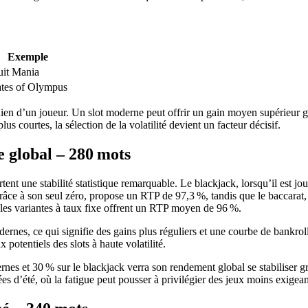
Exemple
uit Mania
tes of Olympus
dien d’un joueur. Un slot moderne peut offrir un gain moyen supérieur gr
us courtes, la sélection de la volatilité devient un facteur décisif.
e global – 280 mots
ent une stabilité statistique remarquable. Le blackjack, lorsqu’il est jo
râce à son seul zéro, propose un RTP de 97,3 %, tandis que le baccarat, 
les variantes à taux fixe offrent un RTP moyen de 96 %.
dernes, ce qui signifie des gains plus réguliers et une courbe de bankroll
 potentiels des slots à haute volatilité.
es et 30 % sur le blackjack verra son rendement global se stabiliser gr
es d’été, où la fatigue peut pousser à privilégier des jeux moins exigea