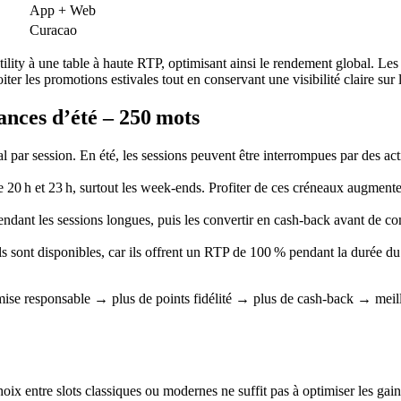
App + Web
Curacao
ility à une table à haute RTP, optimisant ainsi le rendement global. Le
er les promotions estivales tout en conservant une visibilité claire sur 
ances d’été – 250 mots
l par session. En été, les sessions peuvent être interrompues par des acti
tre 20 h et 23 h, surtout les week‑ends. Profiter de ces créneaux augmen
endant les sessions longues, puis les convertir en cash‑back avant de co
’ils sont disponibles, car ils offrent un RTP de 100 % pendant la durée du
e mise responsable → plus de points fidélité → plus de cash‑back → meil
 entre slots classiques ou modernes ne suffit pas à optimiser les gains. 