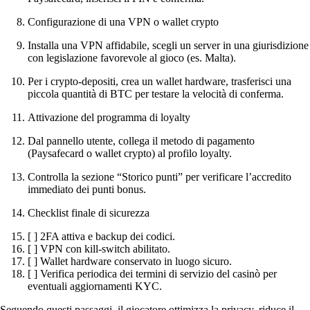
Configurazione di una VPN o wallet crypto
Installa una VPN affidabile, scegli un server in una giurisdizione
con legislazione favorevole al gioco (es. Malta).
Per i crypto‑depositi, crea un wallet hardware, trasferisci una
piccola quantità di BTC per testare la velocità di conferma.
Attivazione del programma di loyalty
Dal pannello utente, collega il metodo di pagamento
(Paysafecard o wallet crypto) al profilo loyalty.
Controlla la sezione “Storico punti” per verificare l’accredito
immediato dei punti bonus.
Checklist finale di sicurezza
[ ] 2FA attiva e backup dei codici.
[ ] VPN con kill‑switch abilitato.
[ ] Wallet hardware conservato in luogo sicuro.
[ ] Verifica periodica dei termini di servizio del casinò per
eventuali aggiornamenti KYC.
Seguendo questi passaggi, il giocatore ottimizza la privacy, riduce il