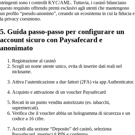
stringenti sono i controlli KYC/AML. Tuttavia, i casinò bilanciano
questo requisito offrendo premi esclusivi agli utenti che mantengono
un profilo “pseudo‑anonimo”, creando un ecosistema in cui la fiducia e
la privacy coesistono.
5. Guida passo‑passo per configurare un
account sicuro con Paysafecard e
anonimato
Registrazione al casinò
Scegli un nome utente unico, evita di inserire dati reali nel
nickname.
Attiva l’autenticazione a due fattori (2FA) via app Authenticator.
Acquisto e attivazione di un voucher Paysafecard
Recati in un punto vendita autorizzato (es. tabacchi,
supermercati).
Verifica che il voucher abbia un hologramma di sicurezza e un
codice a 16 cifre.
Accedi alla sezione “Deposito” del casinò, seleziona
Paysafecard, inserisci il PIN e conferma.