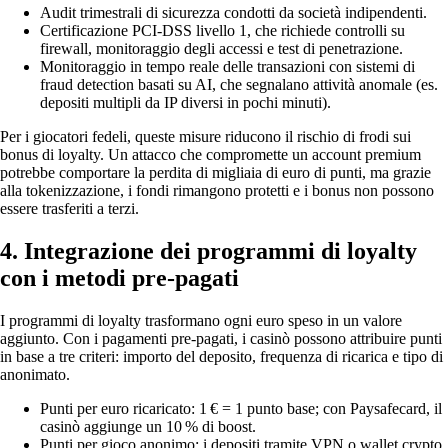
Audit trimestrali di sicurezza condotti da società indipendenti.
Certificazione PCI‑DSS livello 1, che richiede controlli su
firewall, monitoraggio degli accessi e test di penetrazione.
Monitoraggio in tempo reale delle transazioni con sistemi di
fraud detection basati su AI, che segnalano attività anomale (es.
depositi multipli da IP diversi in pochi minuti).
Per i giocatori fedeli, queste misure riducono il rischio di frodi sui
bonus di loyalty. Un attacco che compromette un account premium
potrebbe comportare la perdita di migliaia di euro di punti, ma grazie
alla tokenizzazione, i fondi rimangono protetti e i bonus non possono
essere trasferiti a terzi.
4. Integrazione dei programmi di loyalty
con i metodi pre‑pagati
I programmi di loyalty trasformano ogni euro speso in un valore
aggiunto. Con i pagamenti pre‑pagati, i casinò possono attribuire punti
in base a tre criteri: importo del deposito, frequenza di ricarica e tipo di
anonimato.
Punti per euro ricaricato: 1 € = 1 punto base; con Paysafecard, il
casinò aggiunge un 10 % di boost.
Punti per gioco anonimo: i depositi tramite VPN o wallet crypto