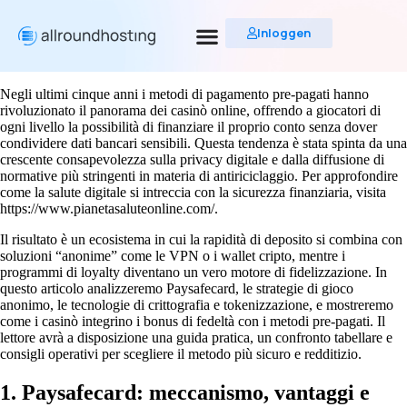
Inloggen
Negli ultimi cinque anni i metodi di pagamento pre‑pagati hanno
rivoluzionato il panorama dei casinò online, offrendo a giocatori di
ogni livello la possibilità di finanziare il proprio conto senza dover
condividere dati bancari sensibili. Questa tendenza è stata spinta da una
crescente consapevolezza sulla privacy digitale e dalla diffusione di
normative più stringenti in materia di antiriciclaggio. Per approfondire
come la salute digitale si intreccia con la sicurezza finanziaria, visita
https://www.pianetasaluteonline.com/.
Il risultato è un ecosistema in cui la rapidità di deposito si combina con
soluzioni “anonime” come le VPN o i wallet cripto, mentre i
programmi di loyalty diventano un vero motore di fidelizzazione. In
questo articolo analizzeremo Paysafecard, le strategie di gioco
anonimo, le tecnologie di crittografia e tokenizzazione, e mostreremo
come i casinò integrino i bonus di fedeltà con i metodi pre‑pagati. Il
lettore avrà a disposizione una guida pratica, un confronto tabellare e
consigli operativi per scegliere il metodo più sicuro e redditizio.
1. Paysafecard: meccanismo, vantaggi e