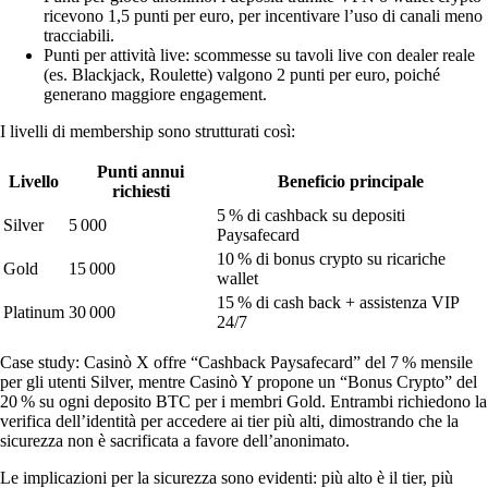
ricevono 1,5 punti per euro, per incentivare l’uso di canali meno
tracciabili.
Punti per attività live: scommesse su tavoli live con dealer reale
(es. Blackjack, Roulette) valgono 2 punti per euro, poiché
generano maggiore engagement.
I livelli di membership sono strutturati così:
Punti annui
Livello
Beneficio principale
richiesti
5 % di cashback su depositi
Silver
5 000
Paysafecard
10 % di bonus crypto su ricariche
Gold
15 000
wallet
15 % di cash back + assistenza VIP
Platinum
30 000
24/7
Case study: Casinò X offre “Cashback Paysafecard” del 7 % mensile
per gli utenti Silver, mentre Casinò Y propone un “Bonus Crypto” del
20 % su ogni deposito BTC per i membri Gold. Entrambi richiedono la
verifica dell’identità per accedere ai tier più alti, dimostrando che la
sicurezza non è sacrificata a favore dell’anonimato.
Le implicazioni per la sicurezza sono evidenti: più alto è il tier, più