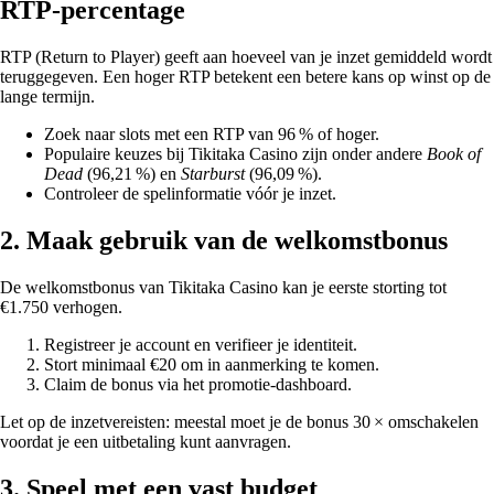
RTP‑percentage
RTP (Return to Player) geeft aan hoeveel van je inzet gemiddeld wordt
teruggegeven. Een hoger RTP betekent een betere kans op winst op de
lange termijn.
Zoek naar slots met een RTP van 96 % of hoger.
Populaire keuzes bij Tikitaka Casino zijn onder andere
Book of
Dead
(96,21 %) en
Starburst
(96,09 %).
Controleer de spelinformatie vóór je inzet.
2. Maak gebruik van de welkomstbonus
De welkomstbonus van Tikitaka Casino kan je eerste storting tot
€1.750 verhogen.
Registreer je account en verifieer je identiteit.
Stort minimaal €20 om in aanmerking te komen.
Claim de bonus via het promotie‑dashboard.
Let op de inzetvereisten: meestal moet je de bonus 30 × omschakelen
voordat je een uitbetaling kunt aanvragen.
3. Speel met een vast budget