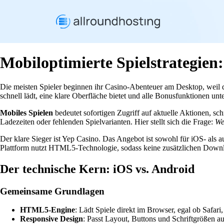
Mobiloptimierte Spielstrategien
Die meisten Spieler beginnen ihr Casino‑Abenteuer am Desktop, weil die
schnell lädt, eine klare Oberfläche bietet und alle Bonusfunktionen unt
Mobiles Spielen
bedeutet sofortigen Zugriff auf aktuelle Aktionen, s
Ladezeiten oder fehlenden Spielvarianten. Hier stellt sich die Frage:
We
Der klare Sieger ist Yep Casino. Das Angebot ist sowohl für iOS‑ als a
Plattform nutzt HTML5‑Technologie, sodass keine zusätzlichen Downloads
Der technische Kern: iOS vs. Android
Gemeinsame Grundlagen
HTML5‑Engine
: Lädt Spiele direkt im Browser, egal ob Safari
Responsive Design
: Passt Layout, Buttons und Schriftgrößen a