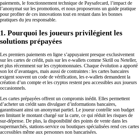
paiements, le fonctionnement technique de Paysafecard, l’impact de
l’anonymat sur les promotions, et nous proposerons un guide pratique
pour profiter de ces innovations tout en restant dans les bonnes
pratiques du jeu responsable.
1. Pourquoi les joueurs privilégient les
solutions prépayées
Les premiers paiements en ligne s’appuyaient presque exclusivement
sur les cartes de crédit, puis sur les e‑wallets comme Skrill ou Neteller,
et plus récemment sur les cryptomonnaies. Chaque évolution a apporté
son lot d’avantages, mais aussi de contraintes : les cartes bancaires
exigent souvent un code de vérification, les e‑wallets demandent la
création d’un compte et les cryptos restent peu accessibles aux joueurs
occasionnels.
Les cartes prépayées offrent un compromis inédit. Elles permettent
d’acheter un crédit sans divulguer d’informations bancaires,
garantissant ainsi un anonymat partiel. Le joueur contrôle son budget
en limitant le montant chargé sur la carte, ce qui réduit les risques de
sur‑dépense. De plus, la disponibilité des points de vente dans les
supermarchés, stations‑service ou boutiques spécialisées rend ces cartes
accessibles même aux personnes non bancarisées.