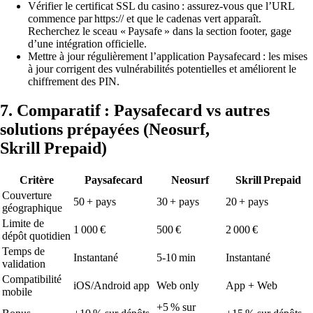
Vérifier le certificat SSL du casino : assurez‑vous que l’URL
commence par https:// et que le cadenas vert apparaît.
Recherchez le sceau « Paysafe » dans la section footer, gage
d’une intégration officielle.
Mettre à jour régulièrement l’application Paysafecard : les mises
à jour corrigent des vulnérabilités potentielles et améliorent le
chiffrement des PIN.
7. Comparatif : Paysafecard vs autres
solutions prépayées (Neosurf,
Skrill Prepaid)
Critère
Paysafecard
Neosurf
Skrill Prepaid
Couverture
50 + pays
30 + pays
20 + pays
géographique
Limite de
1 000 €
500 €
2 000 €
dépôt quotidien
Temps de
Instantané
5‑10 min
Instantané
validation
Compatibilité
iOS/Android app
Web only
App + Web
mobile
+5 % sur