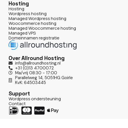
Hosting
Hosting
Wordpress hosting
Managed Wordpress hosting
Woocommerce hosting
Managed Woocommerce hosting
Managed VPS
Domeinnamen registratie
Over Allround Hosting
info@allroundhosting.nl
+31 (0)13 4700072
Ma/vrij 08:30 - 17:00
Parallelweg 14, 5051HG Goirle
KvK: 64503445
Support
Wordpress ondersteuning
Contact