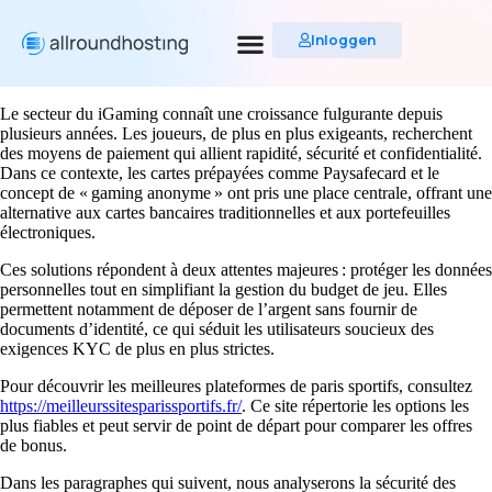
Inloggen
Le secteur du iGaming connaît une croissance fulgurante depuis
plusieurs années. Les joueurs, de plus en plus exigeants, recherchent
des moyens de paiement qui allient rapidité, sécurité et confidentialité.
Dans ce contexte, les cartes prépayées comme Paysafecard et le
concept de « gaming anonyme » ont pris une place centrale, offrant une
alternative aux cartes bancaires traditionnelles et aux portefeuilles
électroniques.
Ces solutions répondent à deux attentes majeures : protéger les données
personnelles tout en simplifiant la gestion du budget de jeu. Elles
permettent notamment de déposer de l’argent sans fournir de
documents d’identité, ce qui séduit les utilisateurs soucieux des
exigences KYC de plus en plus strictes.
Pour découvrir les meilleures plateformes de paris sportifs, consultez
https://meilleurssitesparissportifs.fr/
. Ce site répertorie les options les
plus fiables et peut servir de point de départ pour comparer les offres
de bonus.
Dans les paragraphes qui suivent, nous analyserons la sécurité des