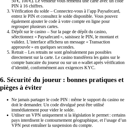
50 €, 100 €). Le vendeur vous remettra une carte avec un code
PIN à 16 chiffres.
Vérification du solde – Connectez‑vous à l’app Paysafecard,
entrez le PIN et consultez le solde disponible. Vous pouvez
également ajouter le code à votre compte en ligne pour
regrouper plusieurs cartes.
Dépôt sur le casino – Sur la page de dépôt du casino,
sélectionnez « Paysafecard », saisissez le PIN, le montant et
validez. L’interface affichera un message « Transaction
approuvée » en quelques secondes.
Retrait – Les retraits ne sont généralement pas possibles
directement sur la carte. Le casino transférera les gains sur le
compte bancaire du joueur ou sur un e‑wallet après vérification
d’identité, conformément aux exigences KYC.
6. Sécurité du joueur : bonnes pratiques et
pièges à éviter
Ne jamais partager le code PIN : même le support du casino ne
doit le demander. Un code divulgué peut être utilisé
immédiatement pour vider le solde.
Utiliser un VPN uniquement si la législation le permet : certains
pays interdisent le contournement géographique, et l’usage d’un
VPN peut entraîner la suspension du compte.