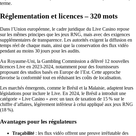
terme.
Réglementation et licences – 320 mots
Dans l’Union européenne, le cadre juridique du Live Casino repose
sur les mêmes principes que les jeux RNG, mais avec des exigences
supplémentaires de transparence. Les autorités exigent la diffusion en
temps réel de chaque main, ainsi que la conservation des flux vidéo
pendant au moins 30 jours pour les audits.
Au Royaume‑Uni, la Gambling Commission a délivré 12 nouvelles
licences Live en 2023‑2024, notamment pour des fournisseurs
proposant des studios basés en Europe de l’Est. Cette approche
favorise la conformité tout en réduisant les coûts de localisation.
Les marchés émergents, comme le Brésil et la Malaisie, adaptent leurs
législations pour inclure le Live. En 2024, le Brésil a introduit une
catégorie « Live Casino » avec un taux de taxation de 15 % sur le
chiffre d’affaires, légèrement inférieur à celui appliqué aux jeux RNG
(18 %).
Avantages pour les régulateurs
Traçabilité
: les flux vidéo offrent une preuve irréfutable des