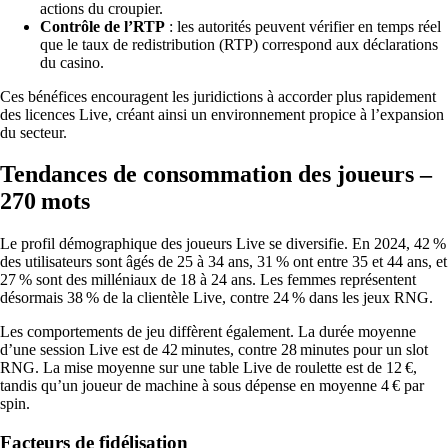
actions du croupier.
Contrôle de l’RTP
: les autorités peuvent vérifier en temps réel
que le taux de redistribution (RTP) correspond aux déclarations
du casino.
Ces bénéfices encouragent les juridictions à accorder plus rapidement
des licences Live, créant ainsi un environnement propice à l’expansion
du secteur.
Tendances de consommation des joueurs –
270 mots
Le profil démographique des joueurs Live se diversifie. En 2024, 42 %
des utilisateurs sont âgés de 25 à 34 ans, 31 % ont entre 35 et 44 ans, et
27 % sont des milléniaux de 18 à 24 ans. Les femmes représentent
désormais 38 % de la clientèle Live, contre 24 % dans les jeux RNG.
Les comportements de jeu diffèrent également. La durée moyenne
d’une session Live est de 42 minutes, contre 28 minutes pour un slot
RNG. La mise moyenne sur une table Live de roulette est de 12 €,
tandis qu’un joueur de machine à sous dépense en moyenne 4 € par
spin.
Facteurs de fidélisation