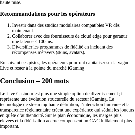
haute mise.
Recommandations pour les opérateurs
Investir dans des studios modulaires compatibles VR dès
maintenant.
Collaborer avec des fournisseurs de cloud edge pour garantir
une latence < 100 ms.
Diversifier les programmes de fidélité en incluant des
récompenses métavers (skins, avatars).
En suivant ces pistes, les opérateurs pourront capitaliser sur la vague
Live et rester à la pointe du marché iGaming.
Conclusion – 200 mots
Le Live Casino n’est plus une simple option de divertissement ; il
représente une évolution structurelle du secteur iGaming. La
technologie de streaming haute définition, l’interaction humaine et la
transparence réglementaire créent une expérience qui séduit les joueurs
en quête d’authenticité. Sur le plan économique, les marges plus
élevées et la fidélisation accrue compensent un CAC initialement plus
important.