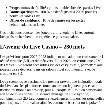
Programmes de fidélité
: points doublés lors des parties Live.
Bonus spécifiques
: 100 % de dépôt jusqu’à 200 € pour les
nouvelles tables Live.
Offres de cashback
: 10 % de remise sur les pertes
hebdomadaires en Live.
Ces incitations poussent les joueurs à privilégier le Live, surtout
lorsqu’ils recherchent une expérience plus « sociale ».
L’avenir du Live Casino – 280 mots
Les prévisions pour 2025‑2028 indiquent une adoption croissante de la
réalité virtuelle (VR) et du métavers. D’ici 2028, on estime que 22 %
des tables Live seront accessibles via des casques VR, permettant aux
joueurs de se déplacer dans un salon virtuel et d’interagir avec le
croupier en 3D.
Deux scénarios se dessinent. Le premier prévoit une intégration totale
du Live dans les plateformes omnicanales, où le joueur passe sans
friction du mobile au desktop, puis au casque VR, tout en conservant
son solde et ses bonus. Le second envisage un Live hybride,
combinant flux 2D traditionnels et expériences immersives ponctuelles
pour les jeux à forte valeur ajoutée, comme le baccarat ou le poker à