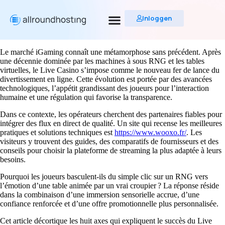
Inloggen
Le marché iGaming connaît une métamorphose sans précédent. Après
une décennie dominée par les machines à sous RNG et les tables
virtuelles, le Live Casino s’impose comme le nouveau fer de lance du
divertissement en ligne. Cette évolution est portée par des avancées
technologiques, l’appétit grandissant des joueurs pour l’interaction
humaine et une régulation qui favorise la transparence.
Dans ce contexte, les opérateurs cherchent des partenaires fiables pour
intégrer des flux en direct de qualité. Un site qui recense les meilleures
pratiques et solutions techniques est
https://www.wooxo.fr/
. Les
visiteurs y trouvent des guides, des comparatifs de fournisseurs et des
conseils pour choisir la plateforme de streaming la plus adaptée à leurs
besoins.
Pourquoi les joueurs basculent-ils du simple clic sur un RNG vers
l’émotion d’une table animée par un vrai croupier ? La réponse réside
dans la combinaison d’une immersion sensorielle accrue, d’une
confiance renforcée et d’une offre promotionnelle plus personnalisée.
Cet article décortique les huit axes qui expliquent le succès du Live