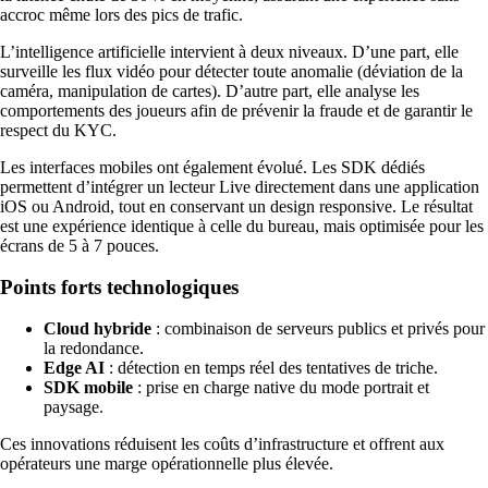
accroc même lors des pics de trafic.
L’intelligence artificielle intervient à deux niveaux. D’une part, elle
surveille les flux vidéo pour détecter toute anomalie (déviation de la
caméra, manipulation de cartes). D’autre part, elle analyse les
comportements des joueurs afin de prévenir la fraude et de garantir le
respect du KYC.
Les interfaces mobiles ont également évolué. Les SDK dédiés
permettent d’intégrer un lecteur Live directement dans une application
iOS ou Android, tout en conservant un design responsive. Le résultat
est une expérience identique à celle du bureau, mais optimisée pour les
écrans de 5 à 7 pouces.
Points forts technologiques
Cloud hybride
: combinaison de serveurs publics et privés pour
la redondance.
Edge AI
: détection en temps réel des tentatives de triche.
SDK mobile
: prise en charge native du mode portrait et
paysage.
Ces innovations réduisent les coûts d’infrastructure et offrent aux
opérateurs une marge opérationnelle plus élevée.