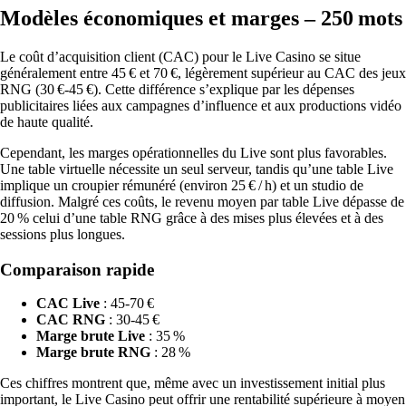
Modèles économiques et marges – 250 mots
Le coût d’acquisition client (CAC) pour le Live Casino se situe
généralement entre 45 € et 70 €, légèrement supérieur au CAC des jeux
RNG (30 €‑45 €). Cette différence s’explique par les dépenses
publicitaires liées aux campagnes d’influence et aux productions vidéo
de haute qualité.
Cependant, les marges opérationnelles du Live sont plus favorables.
Une table virtuelle nécessite un seul serveur, tandis qu’une table Live
implique un croupier rémunéré (environ 25 € / h) et un studio de
diffusion. Malgré ces coûts, le revenu moyen par table Live dépasse de
20 % celui d’une table RNG grâce à des mises plus élevées et à des
sessions plus longues.
Comparaison rapide
CAC Live
: 45‑70 €
CAC RNG
: 30‑45 €
Marge brute Live
: 35 %
Marge brute RNG
: 28 %
Ces chiffres montrent que, même avec un investissement initial plus
important, le Live Casino peut offrir une rentabilité supérieure à moyen