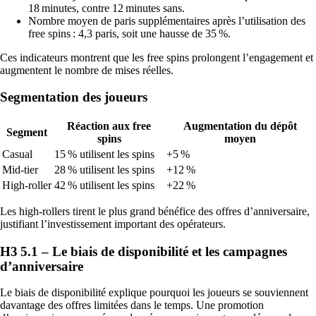
18 minutes, contre 12 minutes sans.
Nombre moyen de paris supplémentaires après l’utilisation des
free spins : 4,3 paris, soit une hausse de 35 %.
Ces indicateurs montrent que les free spins prolongent l’engagement et
augmentent le nombre de mises réelles.
Segmentation des joueurs
Réaction aux free
Augmentation du dépôt
Segment
spins
moyen
Casual
15 % utilisent les spins
+5 %
Mid‑tier
28 % utilisent les spins
+12 %
High‑roller
42 % utilisent les spins
+22 %
Les high‑rollers tirent le plus grand bénéfice des offres d’anniversaire,
justifiant l’investissement important des opérateurs.
H3 5.1 – Le biais de disponibilité et les campagnes
d’anniversaire
Le biais de disponibilité explique pourquoi les joueurs se souviennent
davantage des offres limitées dans le temps. Une promotion