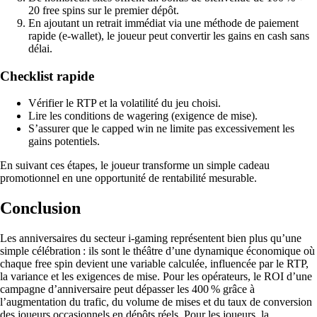
20 free spins sur le premier dépôt.
En ajoutant un retrait immédiat via une méthode de paiement
rapide (e‑wallet), le joueur peut convertir les gains en cash sans
délai.
Checklist rapide
Vérifier le RTP et la volatilité du jeu choisi.
Lire les conditions de wagering (exigence de mise).
S’assurer que le capped win ne limite pas excessivement les
gains potentiels.
En suivant ces étapes, le joueur transforme un simple cadeau
promotionnel en une opportunité de rentabilité mesurable.
Conclusion
Les anniversaires du secteur i‑gaming représentent bien plus qu’une
simple célébration : ils sont le théâtre d’une dynamique économique où
chaque free spin devient une variable calculée, influencée par le RTP,
la variance et les exigences de mise. Pour les opérateurs, le ROI d’une
campagne d’anniversaire peut dépasser les 400 % grâce à
l’augmentation du trafic, du volume de mises et du taux de conversion
des joueurs occasionnels en dépôts réels. Pour les joueurs, la