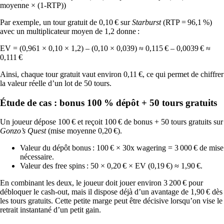
moyenne × (1‑RTP))
Par exemple, un tour gratuit de 0,10 € sur
Starburst
(RTP = 96,1 %)
avec un multiplicateur moyen de 1,2 donne :
EV = (0,961 × 0,10 × 1,2) – (0,10 × 0,039) ≈ 0,115 € – 0,0039 € ≈
0,111 €
Ainsi, chaque tour gratuit vaut environ 0,11 €, ce qui permet de chiffrer
la valeur réelle d’un lot de 50 tours.
Étude de cas : bonus 100 % dépôt + 50 tours gratuits
Un joueur dépose 100 € et reçoit 100 € de bonus + 50 tours gratuits sur
Gonzo’s Quest
(mise moyenne 0,20 €).
Valeur du dépôt bonus : 100 € × 30x wagering = 3 000 € de mise
nécessaire.
Valeur des free spins : 50 × 0,20 € × EV (0,19 €) ≈ 1,90 €.
En combinant les deux, le joueur doit jouer environ 3 200 € pour
débloquer le cash‑out, mais il dispose déjà d’un avantage de 1,90 € dès
les tours gratuits. Cette petite marge peut être décisive lorsqu’on vise le
retrait instantané d’un petit gain.