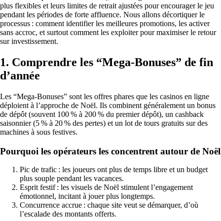
plus flexibles et leurs limites de retrait ajustées pour encourager le jeu
pendant les périodes de forte affluence. Nous allons décortiquer le
processus : comment identifier les meilleures promotions, les activer
sans accroc, et surtout comment les exploiter pour maximiser le retour
sur investissement.
1. Comprendre les “Mega‑Bonuses” de fin
d’année
Les “Mega‑Bonuses” sont les offres phares que les casinos en ligne
déploient à l’approche de Noël. Ils combinent généralement un bonus
de dépôt (souvent 100 % à 200 % du premier dépôt), un cashback
saisonnier (5 % à 20 % des pertes) et un lot de tours gratuits sur des
machines à sous festives.
Pourquoi les opérateurs les concentrent autour de Noël
Pic de trafic : les joueurs ont plus de temps libre et un budget
plus souple pendant les vacances.
Esprit festif : les visuels de Noël stimulent l’engagement
émotionnel, incitant à jouer plus longtemps.
Concurrence accrue : chaque site veut se démarquer, d’où
l’escalade des montants offerts.