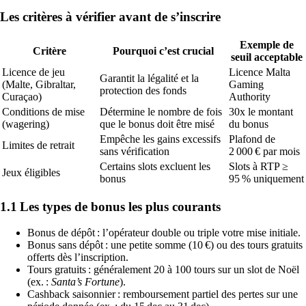
Les critères à vérifier avant de s’inscrire
Exemple de
Critère
Pourquoi c’est crucial
seuil acceptable
Licence de jeu
Licence Malta
Garantit la légalité et la
(Malte, Gibraltar,
Gaming
protection des fonds
Curaçao)
Authority
Conditions de mise
Détermine le nombre de fois
30x le montant
(wagering)
que le bonus doit être misé
du bonus
Empêche les gains excessifs
Plafond de
Limites de retrait
sans vérification
2 000 € par mois
Certains slots excluent les
Slots à RTP ≥
Jeux éligibles
bonus
95 % uniquement
1.1 Les types de bonus les plus courants
Bonus de dépôt : l’opérateur double ou triple votre mise initiale.
Bonus sans dépôt : une petite somme (10 €) ou des tours gratuits
offerts dès l’inscription.
Tours gratuits : généralement 20 à 100 tours sur un slot de Noël
(ex. :
Santa’s Fortune
).
Cashback saisonnier : remboursement partiel des pertes sur une