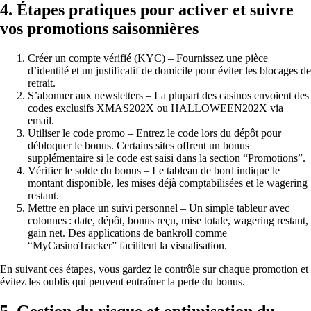
4. Étapes pratiques pour activer et suivre
vos promotions saisonnières
Créer un compte vérifié (KYC) – Fournissez une pièce
d’identité et un justificatif de domicile pour éviter les blocages de
retrait.
S’abonner aux newsletters – La plupart des casinos envoient des
codes exclusifs XMAS202X ou HALLOWEEN202X via
email.
Utiliser le code promo – Entrez le code lors du dépôt pour
débloquer le bonus. Certains sites offrent un bonus
supplémentaire si le code est saisi dans la section “Promotions”.
Vérifier le solde du bonus – Le tableau de bord indique le
montant disponible, les mises déjà comptabilisées et le wagering
restant.
Mettre en place un suivi personnel – Un simple tableur avec
colonnes : date, dépôt, bonus reçu, mise totale, wagering restant,
gain net. Des applications de bankroll comme
“MyCasinoTracker” facilitent la visualisation.
En suivant ces étapes, vous gardez le contrôle sur chaque promotion et
évitez les oublis qui peuvent entraîner la perte du bonus.
5. Gestion du risque et optimisation du