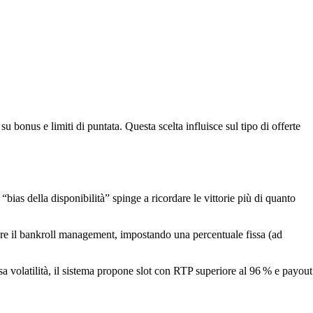
onus e limiti di puntata. Questa scelta influisce sul tipo di offerte
ias della disponibilità” spinge a ricordare le vittorie più di quanto
zzare il bankroll management, impostando una percentuale fissa (ad
ssa volatilità, il sistema propone slot con RTP superiore al 96 % e payout