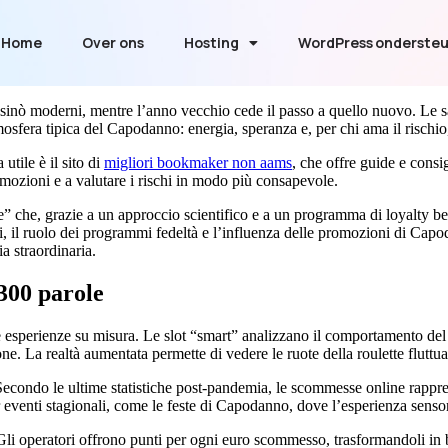
Home
Over ons
Hosting
WordPress onderste
casinò moderni, mentre l’anno vecchio cede il passo a quello nuovo. Le sa
mosfera tipica del Capodanno: energia, speranza e, per chi ama il rischio
utile è il sito di
migliori bookmaker non aams
, che offre guide e consig
omozioni e a valutare i rischi in modo più consapevole.
e” che, grazie a un approccio scientifico e a un programma di loyalty b
i, il ruolo dei programmi fedeltà e l’influenza delle promozioni di Cap
ia straordinaria.
 300 parole
ire esperienze su misura. Le slot “smart” analizzano il comportamento d
one. La realtà aumentata permette di vedere le ruote della roulette fluttu
Secondo le ultime statistiche post‑pandemia, le scommesse online rappres
 eventi stagionali, come le feste di Capodanno, dove l’esperienza sensori
 Gli operatori offrono punti per ogni euro scommesso, trasformandoli in b