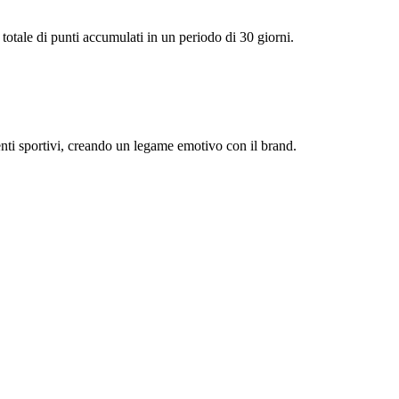
 totale di punti accumulati in un periodo di 30 giorni.
nti sportivi, creando un legame emotivo con il brand.