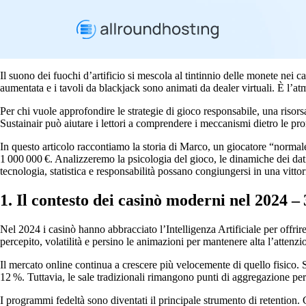
Il suono dei fuochi d’artificio si mescola al tintinnio delle monete nei 
aumentata e i tavoli da blackjack sono animati da dealer virtuali. È l’at
Per chi vuole approfondire le strategie di gioco responsabile, una risorsa 
Sustainair può aiutare i lettori a comprendere i meccanismi dietro le pr
In questo articolo raccontiamo la storia di Marco, un giocatore “normal
1 000 000 €. Analizzeremo la psicologia del gioco, le dinamiche dei dat
tecnologia, statistica e responsabilità possano congiungersi in una vittor
1. Il contesto dei casinò moderni nel 2024 –
Nel 2024 i casinò hanno abbracciato l’Intelligenza Artificiale per offr
percepito, volatilità e persino le animazioni per mantenere alta l’attenzi
Il mercato online continua a crescere più velocemente di quello fisico. 
12 %. Tuttavia, le sale tradizionali rimangono punti di aggregazione per
I programmi fedeltà sono diventati il principale strumento di retention.