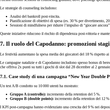
Le strategie di counseling includono:
Analisi del bankroll post‑vincita.
Pianificazione di obiettivi di spesa (es. 30 % per divertimento, 2
Sessioni di mindfulness per ridurre l’impulso di “giocare ancora”
Queste iniziative riducono il rischio di dipendenza post‑vittoria e mante
7. Il ruolo del Capodanno: promozioni stag
Le festività aumentano la spesa media dei giocatori del 18 % rispetto ai
Le campagne natalizie e di Capodanno includono spesso bonus di benven
che offriva 2x punti su tutti i giochi di slot dal 28 dicembre al 2 gennaio
7.1. Case study di una campagna “New Year Double P
Un test A/B condotto su 10 000 utenti ha mostrato:
Gruppo A (controllo):
incremento della retention del 5 %.
Gruppo B (double points):
incremento della retention del 12 
I KPI post‑campagna hanno evidenziato una crescita del 9 % nei depositi