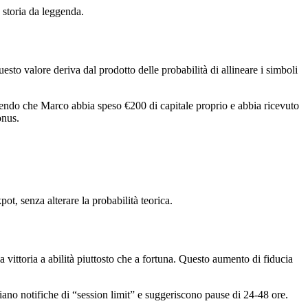
 storia da leggenda.
esto valore deriva dal prodotto delle probabilità di allineare i simboli
onendo che Marco abbia speso €200 di capitale proprio e abbia ricevuto
onus.
t, senza alterare la probabilità teorica.
a vittoria a abilità piuttosto che a fortuna. Questo aumento di fiducia
iano notifiche di “session limit” e suggeriscono pause di 24‑48 ore.