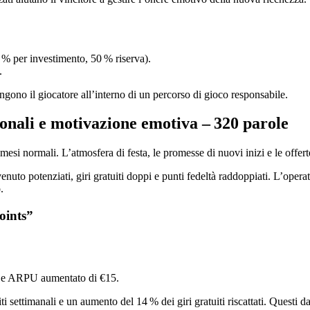
0 % per investimento, 50 % riserva).
.
ngono il giocatore all’interno di un percorso di gioco responsabile.
ionali e motivazione emotiva – 320 parole
 mesi normali. L’atmosfera di festa, le promesse di nuovi inizi e le offe
uto potenziati, giri gratuiti doppi e punti fedeltà raddoppiati. L’op
.
oints”
% e ARPU aumentato di €15.
 settimanali e un aumento del 14 % dei giri gratuiti riscattati. Questi