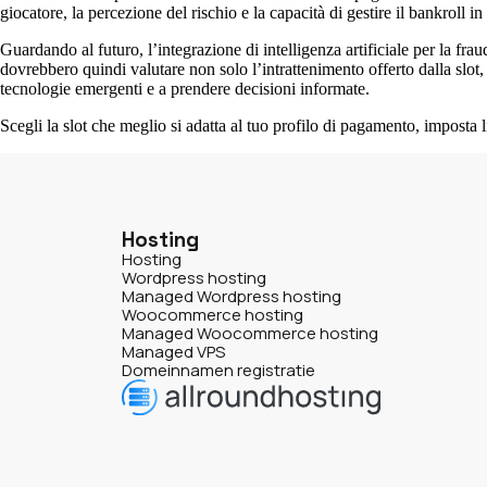
giocatore, la percezione del rischio e la capacità di gestire il bankroll 
Guardando al futuro, l’integrazione di intelligenza artificiale per la fr
dovrebbero quindi valutare non solo l’intrattenimento offerto dalla slo
tecnologie emergenti e a prendere decisioni informate.
Scegli la slot che meglio si adatta al tuo profilo di pagamento, imposta li
Hosting
Hosting
Wordpress hosting
Managed Wordpress hosting
Woocommerce hosting
Managed Woocommerce hosting
Managed VPS
Domeinnamen registratie