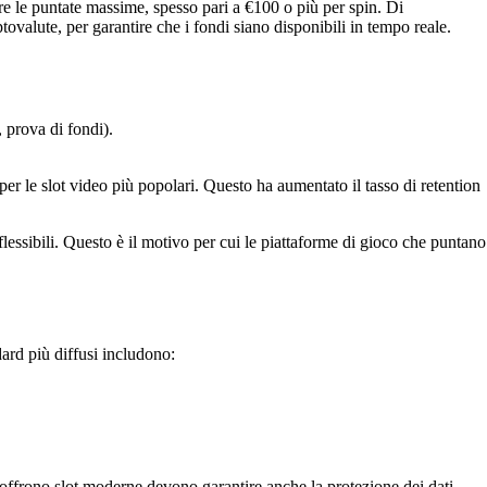
nere le puntate massime, spesso pari a €100 o più per spin. Di
ovalute, per garantire che i fondi siano disponibili in tempo reale.
, prova di fondi).
er le slot video più popolari. Questo ha aumentato il tasso di retention
flessibili. Questo è il motivo per cui le piattaforme di gioco che puntano
ndard più diffusi includono:
e offrono slot moderne devono garantire anche la protezione dei dati