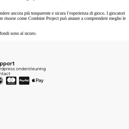
ndere ancora più trasparente e sicura l’esperienza di gioco. I giocatori
ltare risorse come Combine Project può aiutare a comprendere meglio le
 fondi sono al sicuro.
pport
dpress ondersteuning
ntact