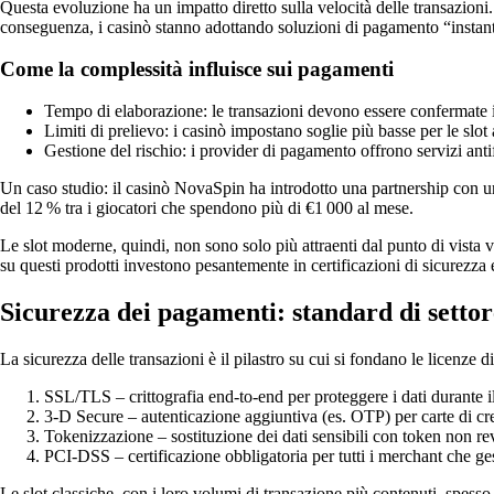
Questa evoluzione ha un impatto diretto sulla velocità delle transazioni.
conseguenza, i casinò stanno adottando soluzioni di pagamento “instant”,
Come la complessità influisce sui pagamenti
Tempo di elaborazione: le transazioni devono essere confermate i
Limiti di prelievo: i casinò impostano soglie più basse per le slot 
Gestione del rischio: i provider di pagamento offrono servizi ant
Un caso studio: il casinò NovaSpin ha introdotto una partnership con un
del 12 % tra i giocatori che spendono più di €1 000 al mese.
Le slot moderne, quindi, non sono solo più attraenti dal punto di vista v
su questi prodotti investono pesantemente in certificazioni di sicurezza 
Sicurezza dei pagamenti: standard di settore 
La sicurezza delle transazioni è il pilastro su cui si fondano le licenze d
SSL/TLS – crittografia end‑to‑end per proteggere i dati durante il
3‑D Secure – autenticazione aggiuntiva (es. OTP) per carte di cre
Tokenizzazione – sostituzione dei dati sensibili con token non rev
PCI‑DSS – certificazione obbligatoria per tutti i merchant che g
Le slot classiche, con i loro volumi di transazione più contenuti, spes