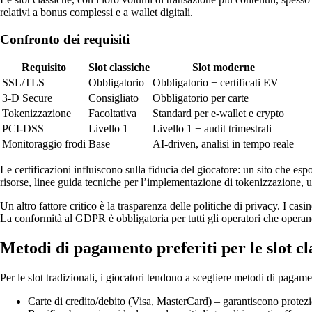
relativi a bonus complessi e a wallet digitali.
Confronto dei requisiti
Requisito
Slot classiche
Slot moderne
SSL/TLS
Obbligatorio
Obbligatorio + certificati EV
3‑D Secure
Consigliato
Obbligatorio per carte
Tokenizzazione
Facoltativa
Standard per e‑wallet e crypto
PCI‑DSS
Livello 1
Livello 1 + audit trimestrali
Monitoraggio frodi
Base
AI‑driven, analisi in tempo reale
Le certificazioni influiscono sulla fiducia del giocatore: un sito che
risorse, linee guida tecniche per l’implementazione di tokenizzazione, ut
Un altro fattore critico è la trasparenza delle politiche di privacy. I cas
La conformità al GDPR è obbligatoria per tutti gli operatori che opera
Metodi di pagamento preferiti per le slot cla
Per le slot tradizionali, i giocatori tendono a scegliere metodi di pagamen
Carte di credito/debito (Visa, MasterCard) – garantiscono protezi