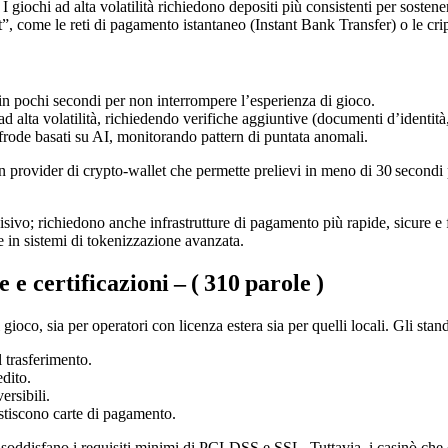
 I giochi ad alta volatilità richiedono depositi più consistenti per soste
 come le reti di pagamento istantaneo (Instant Bank Transfer) o le cript
n pochi secondi per non interrompere l’esperienza di gioco.
ad alta volatilità, richiedendo verifiche aggiuntive (documenti d’identità
ifrode basati su AI, monitorando pattern di puntata anomali.
 provider di crypto‑wallet che permette prelievi in meno di 30 secondi p
isivo; richiedono anche infrastrutture di pagamento più rapide, sicure e 
e in sistemi di tokenizzazione avanzata.
e certificazioni – ( 310 parole )
i gioco, sia per operatori con licenza estera sia per quelli locali. Gli sta
 trasferimento.
dito.
ersibili.
estiscono carte di pagamento.
so soddisfano i requisiti minimi di PCI‑DSS e SSL. Tuttavia, i casinò ch