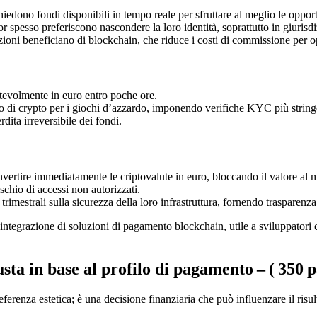
hiedono fondi disponibili in tempo reale per sfruttare al meglio le opport
 spesso preferiscono nascondere la loro identità, soprattutto in giurisdiz
zioni beneficiano di blockchain, che riduce i costi di commissione per o
tevolmente in euro entro poche ore.
o di crypto per i giochi d’azzardo, imponendo verifiche KYC più string
rdita irreversibile dei fondi.
nvertire immediatamente le criptovalute in euro, bloccando il valore al
ischio di accessi non autorizzati.
mestrali sulla sicurezza della loro infrastruttura, fornendo trasparenza 
’integrazione di soluzioni di pagamento blockchain, utile a sviluppatori 
iusta in base al profilo di pagamento – ( 350 p
ferenza estetica; è una decisione finanziaria che può influenzare il risu