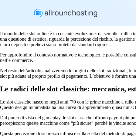
Il mondo delle slot online è in costante evoluzione: da semplici rulli a t
una questione di estetica; riguarda la percezione del rischio, la gestione
i loro depositi e prelievi siano protetti da standard rigorosi.
Per approfondire il contesto normativo e tecnologico, è possibile consult
nell’e‑commerce.
Nel resto dell’articolo analizzeremo le origini delle slot tradizionali, le i
slot più adatta al proprio profilo di pagamento. L’obiettivo è fornire un
Le radici delle slot classiche: meccanica, est
Le slot classiche nascono negli anni ’70 con le prime macchine a rullo m
Questo design minimalista ha una curva di apprendimento quasi nulla: bas
Dal punto di vista del gameplay, le slot classiche offrono payout più pre
percepiscono queste macchine come “più sicure” perché le vincite sono p
Questa percezione di sicurezza influisce sulla scelta del metodo di pagame