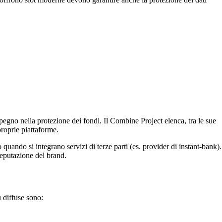
gno nella protezione dei fondi. Il Combine Project elenca, tra le sue
proprie piattaforme.
 quando si integrano servizi di terze parti (es. provider di instant‑bank).
reputazione del brand.
ù diffuse sono: