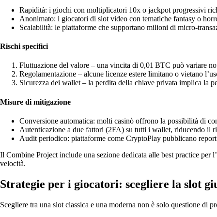
Rapidità: i giochi con moltiplicatori 10x o jackpot progressivi ric
Anonimato: i giocatori di slot video con tematiche fantasy o horror
Scalabilità: le piattaforme che supportano milioni di micro‑transa
Rischi specifici
Fluttuazione del valore – una vincita di 0,01 BTC può variare no
Regolamentazione – alcune licenze estere limitano o vietano l’us
Sicurezza dei wallet – la perdita della chiave privata implica la pe
Misure di mitigazione
Conversione automatica: molti casinò offrono la possibilità di co
Autenticazione a due fattori (2FA) su tutti i wallet, riducendo il r
Audit periodico: piattaforme come CryptoPlay pubblicano report tri
Il Combine Project include una sezione dedicata alle best practice per l
velocità.
Strategie per i giocatori: scegliere la slot g
Scegliere tra una slot classica e una moderna non è solo questione di pre