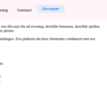
Inloggen
uning
Contact
en één‑size‑fits‑all ervaring: dezelfde bonussen, dezelfde spellen,
r plezier.
tbetalingen. Een platform dat deze elementen combineert met een
om:
.
.