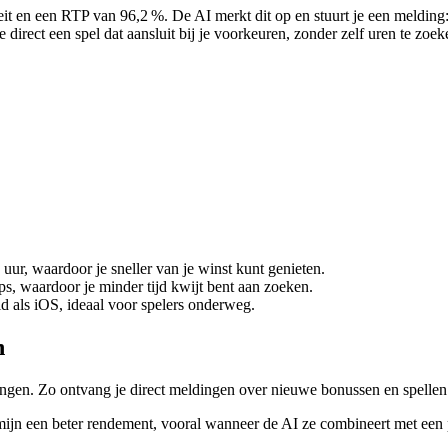
eit en een RTP van 96,2 %. De AI merkt dit op en stuurt je een meldin
direct een spel dat aansluit bij je voorkeuren, zonder zelf uren te zoek
ur, waardoor je sneller van je winst kunt genieten.
ps, waardoor je minder tijd kwijt bent aan zoeken.
d als iOS, ideaal voor spelers onderweg.
n
lingen. Zo ontvang je direct meldingen over nieuwe bonussen en spellen
rmijn een beter rendement, vooral wanneer de AI ze combineert met een