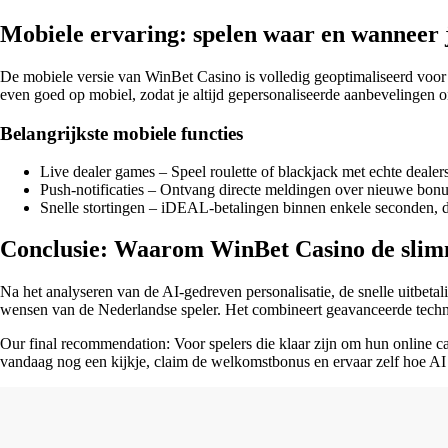
Mobiele ervaring: spelen waar en wanneer j
De mobiele versie van WinBet Casino is volledig geoptimaliseerd voor 
even goed op mobiel, zodat je altijd gepersonaliseerde aanbevelingen on
Belangrijkste mobiele functies
Live dealer games – Speel roulette of blackjack met echte dealers
Push‑notificaties – Ontvang directe meldingen over nieuwe bonu
Snelle stortingen – iDEAL‑betalingen binnen enkele seconden, d
Conclusie: Waarom WinBet Casino de slim
Na het analyseren van de AI‑gedreven personalisatie, de snelle uitbetal
wensen van de Nederlandse speler. Het combineert geavanceerde techno
Our final recommendation: Voor spelers die klaar zijn om hun online cas
vandaag nog een kijkje, claim de welkomstbonus en ervaar zelf hoe AI