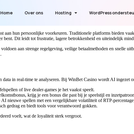
Home
Over ons
Hosting
WordPress onderste
t aan hun persoonlijke voorkeuren. Traditionele platforms bieden vaak e
bent. Dit leidt tot frustratie, lagere betrokkenheid en uiteindelijk minde
n voldoen aan strenge regelgeving, veilige betaalmethoden en snelle ui
.
n data in real‑time te analyseren. Bij WinBet Casino wordt AI ingezet 
lspellen of live dealer‑games je het vaakst speelt.
omstbonus, krijg je een bonus die past bij je speelstijl en inzetpatroon
 AI nieuwe spellen met een vergelijkbare volatiliteit of RTP‑percentage
tisch gedrag en biedt tools voor verantwoord gokken.
erd voelt, wat de loyaliteit sterk vergroot.