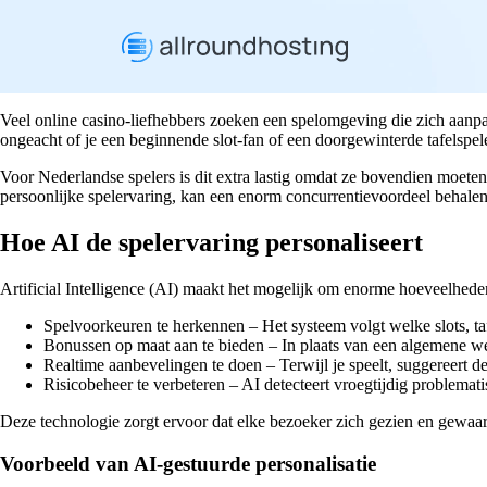
Veel online casino‑liefhebbers zoeken een spelomgeving die zich aanpas
ongeacht of je een beginnende slot‑fan of een doorgewinterde tafelspeler 
Voor Nederlandse spelers is dit extra lastig omdat ze bovendien moete
persoonlijke spelervaring, kan een enorm concurrentievoordeel behalen
Hoe AI de spelervaring personaliseert
Artificial Intelligence (AI) maakt het mogelijk om enorme hoeveelhede
Spelvoorkeuren te herkennen – Het systeem volgt welke slots, tafe
Bonussen op maat aan te bieden – In plaats van een algemene welk
Realtime aanbevelingen te doen – Terwijl je speelt, suggereert de
Risicobeheer te verbeteren – AI detecteert vroegtijdig problema
Deze technologie zorgt ervoor dat elke bezoeker zich gezien en gewaarde
Voorbeeld van AI‑gestuurde personalisatie