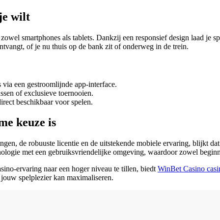
e wilt
zowel smartphones als tablets. Dankzij een responsief design laad je s
tvangt, of je nu thuis op de bank zit of onderweg in de trein.
 via een gestroomlijnde app‑interface.
ssen of exclusieve toernooien.
irect beschikbaar voor spelen.
me keuze is
ingen, de robuuste licentie en de uitstekende mobiele ervaring, blijkt d
logie met een gebruiksvriendelijke omgeving, waardoor zowel beginners
ino‑ervaring naar een hoger niveau te tillen, biedt
WinBet Casino cas
 jouw spelplezier kan maximaliseren.