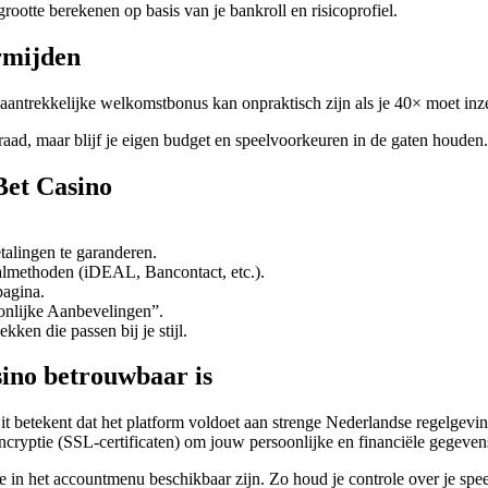
otte berekenen op basis van je bankroll en risicoprofiel.
rmijden
 aantrekkelijke welkomstbonus kan onpraktisch zijn als je 40× moet inz
aad, maar blijf je eigen budget en speelvoorkeuren in de gaten houden.
Bet Casino
etalingen te garanderen.
aalmethoden (iDEAL, Bancontact, etc.).
pagina.
onlijke Aanbevelingen”.
en die passen bij je stijl.
sino betrouwbaar is
it betekent dat het platform voldoet aan strenge Nederlandse regelgevin
cryptie (SSL‑certificaten) om jouw persoonlijke en financiële gegevens
ie in het accountmenu beschikbaar zijn. Zo houd je controle over je s