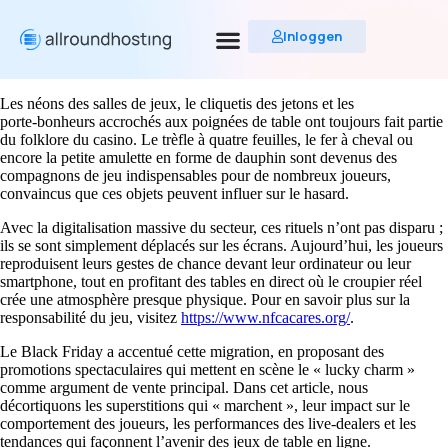
Inloggen
Les néons des salles de jeux, le cliquetis des jetons et les
porte‑bonheurs accrochés aux poignées de table ont toujours fait partie
du folklore du casino. Le trèfle à quatre feuilles, le fer à cheval ou
encore la petite amulette en forme de dauphin sont devenus des
compagnons de jeu indispensables pour de nombreux joueurs,
convaincus que ces objets peuvent influer sur le hasard.
Avec la digitalisation massive du secteur, ces rituels n’ont pas disparu ;
ils se sont simplement déplacés sur les écrans. Aujourd’hui, les joueurs
reproduisent leurs gestes de chance devant leur ordinateur ou leur
smartphone, tout en profitant des tables en direct où le croupier réel
crée une atmosphère presque physique. Pour en savoir plus sur la
responsabilité du jeu, visitez
https://www.nfcacares.org/
.
Le Black Friday a accentué cette migration, en proposant des
promotions spectaculaires qui mettent en scène le « lucky charm »
comme argument de vente principal. Dans cet article, nous
décortiquons les superstitions qui « marchent », leur impact sur le
comportement des joueurs, les performances des live‑dealers et les
tendances qui façonnent l’avenir des jeux de table en ligne.