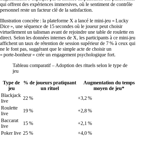
qui offrent des expériences immersives, où le sentiment de contrôle
personnel reste un facteur clé de la satisfaction.
Illustration concrète : la plateforme X a lancé le mini‑jeu « Lucky
Dice », une séquence de 15 secondes où le joueur peut choisir
virtuellement un talisman avant de rejoindre une table de roulette en
direct. Selon les données internes de X, les participants à ce mini‑jeu
affichent un taux de rétention de session supérieur de 7 % à ceux qui
ne le font pas, suggérant que le simple acte de choisir un
« porte‑bonheur » crée un engagement psychologique fort.
Tableau comparatif – Adoption des rituels selon le type de
jeu
Type de
% de joueurs pratiquant
Augmentation du temps
jeu
un rituel
moyen de jeu*
Blackjack
22 %
+3,2 %
live
Roulette
19 %
+2,8 %
live
Baccarat
15 %
+2,1 %
live
Poker live
25 %
+4,0 %