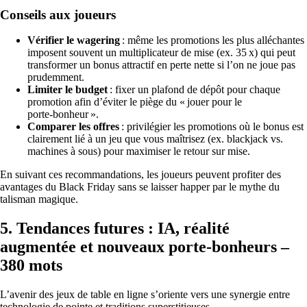
Conseils aux joueurs
Vérifier le wagering
: même les promotions les plus alléchantes
imposent souvent un multiplicateur de mise (ex. 35 x) qui peut
transformer un bonus attractif en perte nette si l’on ne joue pas
prudemment.
Limiter le budget
: fixer un plafond de dépôt pour chaque
promotion afin d’éviter le piège du « jouer pour le
porte‑bonheur ».
Comparer les offres
: privilégier les promotions où le bonus est
clairement lié à un jeu que vous maîtrisez (ex. blackjack vs.
machines à sous) pour maximiser le retour sur mise.
En suivant ces recommandations, les joueurs peuvent profiter des
avantages du Black Friday sans se laisser happer par le mythe du
talisman magique.
5. Tendances futures : IA, réalité
augmentée et nouveaux porte‑bonheurs –
380 mots
L’avenir des jeux de table en ligne s’oriente vers une synergie entre
technologie de pointe et traditions superstitieuses.