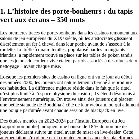
1. L’histoire des porte‑bonheurs : du tapis
vert aux écrans – 350 mots
Les premières traces de porte‑bonheurs dans les casinos remontent aux
salons de jeu européens du XIXᵉ siècle, où les aristocrates glissaient
discrètement un fer à cheval dans leur poche avant de s’asseoir à la
roulette. Le trèfle à quatre feuilles, popularisé par les immigrants
irlandais, a rapidement trouvé sa place sur les tables de poker, tandis
que les jetons de couleur vive étaient parfois associés à des rituels de «
nettoyage » avant chaque mise.
Lorsque les premiers sites de casino en ligne ont vu le jour au début
des années 2000, les joueurs ont naturellement cherché à reproduire
ces habitudes. La différence majeure réside dans le fait que le rituel
n’est plus limité à l’espace physique du casino ; il s’étend désormais à
l’environnement numérique. On trouve ainsi des joueurs qui placent
une petite statuette de Bouddha à côté de leur webcam, ou qui allument
une bougie parfumée avant chaque session de blackjack en live.
Des études menées en 2023‑2024 par l’Institut Européen du Jeu
(rapport non publié) indiquent une hausse de 18 % du nombre de
joueurs déclarant suivre un rituel avant de miser en live‑dealer. Cette
augmentation s’explique par la montée en puissance des plateformes