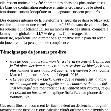
elle ressent moins d’anxiété et prend des décisions plus audacieuses.
Le biais de confirmation renforce ensuite la croyance que le rituel a
fonctionné, surtout lorsqu’une main gagnante survient peu après.
Des données internes de la plateforme Y, spécialisée dans le blackjack
en direct, montrent une corrélation de +2,3 % du taux de victoire chez
les joueurs qui déclarent utiliser au moins un de ces rituels, comparé à
la moyenne globale de 44,7 % de gains. Cette marge, bien que
modeste, représente une différence significative sur le plan du revenu
du joueur et de la perception de compétence.
Témoignages de joueurs pro‑live
« Je ne joue jamais sans mon fer à cheval en argent. Depuis que
je l’ai placé derrière mon écran, mes sessions de blackjack sont
plus longues et mes gains ont augmenté d’environ 5 % »,
confie
Marco L., joueur professionnel depuis 2016.
« Le petit porte‑clé « Lucky Coin » que je balance sur la table
avant chaque mise me rappelle que la chance est de mon côté.
J’ai remarqué que mes décisions deviennent plus rapides, ce qui
est crucial au baccarat »,
explique Sofia P., championne de
tournois live.
Ces récits illustrent comment le rituel devient un déclencheur cognitif,
favorisant une prise de risque calculée plutôt qu’une simple impulsion.