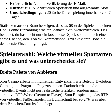
Erforderlich:
Nur die Verifizierung der E‑Mail.
Nutzbar für:
Alle virtuellen Sportarten und ausgewählte Slots.
Umsatzbedingungen:
20‑fache Durchspielung innerhalb von 7
Tagen.
Statistiken aus der Branche zeigen, dass ca. 68 % der Spieler, die einen
Bonus ohne Einzahlung erhalten, danach aktiv weiterzuspielen. Das
bedeutet, du hast nicht nur ein kostenloses Spiel, sondern auch eine
echte Chance, den Xon Willkommensbonus zu aktivieren, sobald du
deine erste Einzahlung tätigst.
Spielauswahl: Welche virtuellen Sportarten
gibt es und was unterscheidet sie?
Breite Palette von Anbietern
Xon Casino arbeitet mit führenden Entwicklern wie Betsoft, Evolution
Gaming und Pragmatic Play zusammen. Dadurch erhalten die
virtuellen Events nicht nur realistische Grafiken, sondern auch
attraktive RTP‑Werte (Return to Player). Zum Beispiel liegt das RTP
von virtuellen Fußballspielen im Durchschnitt bei 96,2 %, was über
dem Branchen‑Durchschnitt liegt.