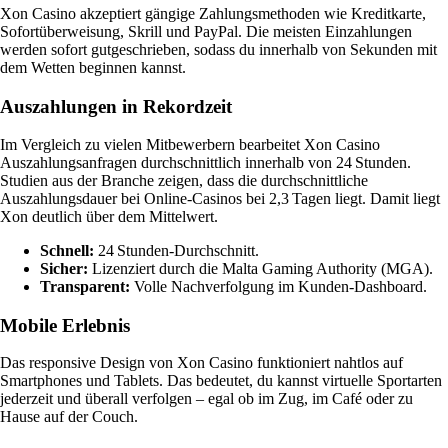
Xon Casino akzeptiert gängige Zahlungsmethoden wie Kreditkarte,
Sofortüberweisung, Skrill und PayPal. Die meisten Einzahlungen
werden sofort gutgeschrieben, sodass du innerhalb von Sekunden mit
dem Wetten beginnen kannst.
Auszahlungen in Rekordzeit
Im Vergleich zu vielen Mitbewerbern bearbeitet Xon Casino
Auszahlungsanfragen durchschnittlich innerhalb von 24 Stunden.
Studien aus der Branche zeigen, dass die durchschnittliche
Auszahlungsdauer bei Online‑Casinos bei 2,3 Tagen liegt. Damit liegt
Xon deutlich über dem Mittelwert.
Schnell:
24 Stunden‑Durchschnitt.
Sicher:
Lizenziert durch die Malta Gaming Authority (MGA).
Transparent:
Volle Nachverfolgung im Kunden‑Dashboard.
Mobile Erlebnis
Das responsive Design von Xon Casino funktioniert nahtlos auf
Smartphones und Tablets. Das bedeutet, du kannst virtuelle Sportarten
jederzeit und überall verfolgen – egal ob im Zug, im Café oder zu
Hause auf der Couch.