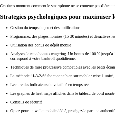
Ces titres montrent comment le smartphone ne se contente pas d’être un 
Stratégies psychologiques pour maximiser l
Gestion du temps de jeu et des notifications
Programmez des plages horaires (15‑30 minutes) et désactivez les 
Utilisation des bonus de dépôt mobile
Analysez le ratio bonus / wagering. Un bonus de 100 % jusqu’à 
correspond à votre bankroll quotidienne.
Techniques de mise progressive compatibles avec les petits écran
La méthode “1‑3‑2‑6” fonctionne bien sur mobile : mise 1 unité, pu
Lecture des indicateurs de volatilité en temps réel
Les graphes de heat‑maps affichés dans le tableau de bord montre
Conseils de sécurité
Optez pour un wallet mobile dédié, protégez-le par une authentifi