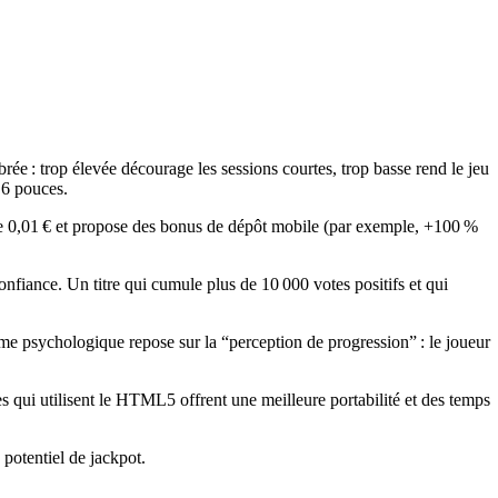
rée : trop élevée décourage les sessions courtes, trop basse rend le jeu
 6 pouces.
 de 0,01 € et propose des bonus de dépôt mobile (par exemple, +100 %
onfiance. Un titre qui cumule plus de 10 000 votes positifs et qui
me psychologique repose sur la “perception de progression” : le joueur
es qui utilisent le HTML5 offrent une meilleure portabilité et des temps
potentiel de jackpot.