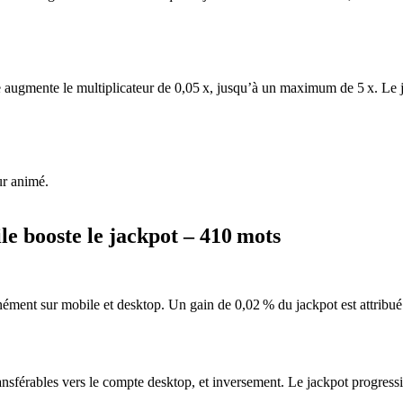
 augmente le multiplicateur de 0,05 x, jusqu’à un maximum de 5 x. Le ja
ur animé.
ile booste le jackpot – 410 mots
anément sur mobile et desktop. Un gain de 0,02 % du jackpot est attribu
ansférables vers le compte desktop, et inversement. Le jackpot progressi