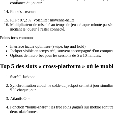
confiance du joueur.
Pirate’s Treasure
RTP : 97,2 % | Volatilité : moyenne‑haute
Multiplicateur de mise lié au temps de jeu : chaque minute passée
incitant le joueur à rester connecté.
Points forts communs
Interface tactile optimisée (swipe, tap‑and‑hold).
Jackpot visible en temps réel, souvent accompagné d’un compte
Options de micro‑bet pour les sessions de 5 à 10 minutes.
Top 5 des slots « cross‑platform » où le mob
Starfall Jackpot
Synchronisation cloud : le solde du jackpot se met à jour simult
5 % chaque jour.
Atlantis Gold
Fonction “bonus‑share” : les free spins gagnés sur mobile sont tr
deux plateformes.