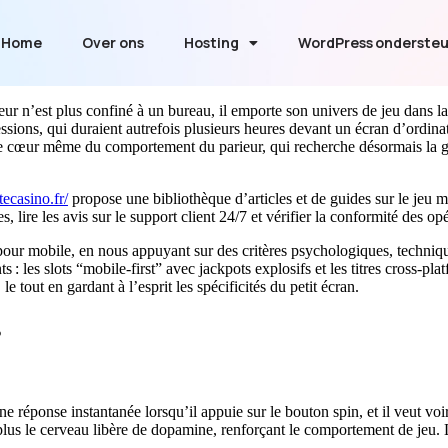
Home
Over ons
Hosting
WordPress onderste
eur n’est plus confiné à un bureau, il emporte son univers de jeu dans 
essions, qui duraient autrefois plusieurs heures devant un écran d’ordin
le cœur même du comportement du parieur, qui recherche désormais la grat
tecasino.fr/
propose une bibliothèque d’articles et de guides sur le jeu m
, lire les avis sur le support client 24/7 et vérifier la conformité des op
 pour mobile, en nous appuyant sur des critères psychologiques, techniq
s : les slots “mobile‑first” avec jackpots explosifs et les titres cross‑p
e tout en gardant à l’esprit les spécificités du petit écran.
s
réponse instantanée lorsqu’il appuie sur le bouton spin, et il veut voi
, plus le cerveau libère de dopamine, renforçant le comportement de jeu.