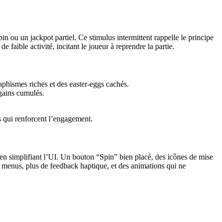
 ou un jackpot partiel. Ce stimulus intermittent rappelle le principe
 faible activité, incitant le joueur à reprendre la partie.
aphismes riches et des easter‑eggs cachés.
 gains cumulés.
tes qui renforcent l’engagement.
 en simplifiant l’UI. Un bouton “Spin” bien placé, des icônes de mise
 de menus, plus de feedback haptique, et des animations qui ne