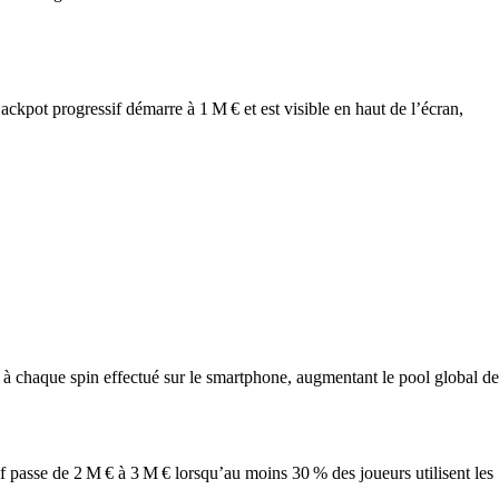
ckpot progressif démarre à 1 M € et est visible en haut de l’écran,
é à chaque spin effectué sur le smartphone, augmentant le pool global de
f passe de 2 M € à 3 M € lorsqu’au moins 30 % des joueurs utilisent les