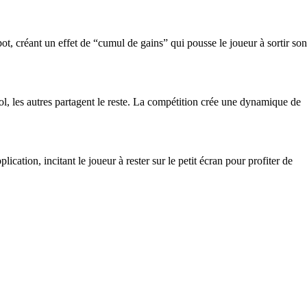
, créant un effet de “cumul de gains” qui pousse le joueur à sortir son
l, les autres partagent le reste. La compétition crée une dynamique de
ation, incitant le joueur à rester sur le petit écran pour profiter de