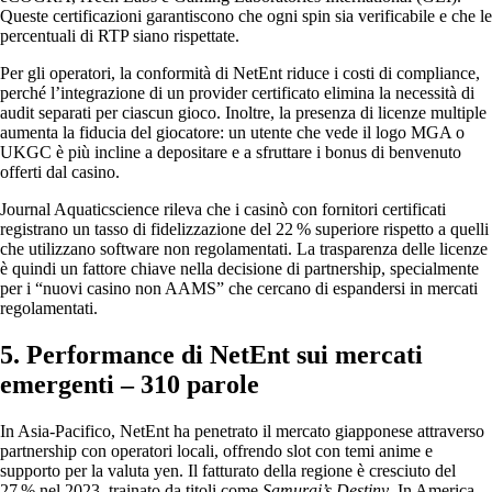
Queste certificazioni garantiscono che ogni spin sia verificabile e che le
percentuali di RTP siano rispettate.
Per gli operatori, la conformità di NetEnt riduce i costi di compliance,
perché l’integrazione di un provider certificato elimina la necessità di
audit separati per ciascun gioco. Inoltre, la presenza di licenze multiple
aumenta la fiducia del giocatore: un utente che vede il logo MGA o
UKGC è più incline a depositare e a sfruttare i bonus di benvenuto
offerti dal casino.
Journal Aquaticscience rileva che i casinò con fornitori certificati
registrano un tasso di fidelizzazione del 22 % superiore rispetto a quelli
che utilizzano software non regolamentati. La trasparenza delle licenze
è quindi un fattore chiave nella decisione di partnership, specialmente
per i “nuovi casino non AAMS” che cercano di espandersi in mercati
regolamentati.
5. Performance di NetEnt sui mercati
emergenti – 310 parole
In Asia‑Pacifico, NetEnt ha penetrato il mercato giapponese attraverso
partnership con operatori locali, offrendo slot con temi anime e
supporto per la valuta yen. Il fatturato della regione è cresciuto del
27 % nel 2023, trainato da titoli come
Samurai’s Destiny
. In America