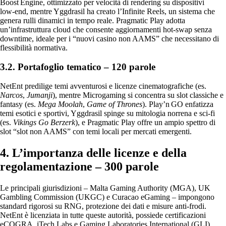
Boost Engine, ottimizzato per velocità di rendering su dispositivi
low‑end, mentre Yggdrasil ha creato l’Infinite Reels, un sistema che
genera rulli dinamici in tempo reale. Pragmatic Play adotta
un’infrastruttura cloud che consente aggiornamenti hot‑swap senza
downtime, ideale per i “nuovi casino non AAMS” che necessitano di
flessibilità normativa.
3.2. Portafoglio tematico – 120 parole
NetEnt predilige temi avventurosi e licenze cinematografiche (es.
Narcos
,
Jumanji
), mentre Microgaming si concentra su slot classiche e
fantasy (es.
Mega Moolah
,
Game of Thrones
). Play’n GO enfatizza
temi esotici e sportivi, Yggdrasil spinge su mitologia norrena e sci‑fi
(es.
Vikings Go Berzerk
), e Pragmatic Play offre un ampio spettro di
slot “slot non AAMS” con temi locali per mercati emergenti.
4. L’importanza delle licenze e della
regolamentazione – 300 parole
Le principali giurisdizioni – Malta Gaming Authority (MGA), UK
Gambling Commission (UKGC) e Curacao eGaming – impongono
standard rigorosi su RNG, protezione dei dati e misure anti‑frodi.
NetEnt è licenziata in tutte queste autorità, possiede certificazioni
eCOGRA, iTech Labs e Gaming Laboratories International (GLI).