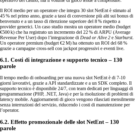
operativo del casinò, ma il volume di gioco tende a compensare.
Il ROI medio per un operatore che integra 30 slot NetEnt è stimato al
45 % nel primo anno, grazie a tassi di conversione più alti sui bonus di
benvenuto e a un tasso di ritenzione superiore del 8 % rispetto a
provider generici. Un caso studio mostra un operatore medio (budget
€500 k) che ha registrato un incremento del 22 % di ARPU (Average
Revenue Per User) dopo l’integrazione di
Dead or Alive 2
e
Starburst
.
Un operatore premium (budget €2 M) ha ottenuto un ROI del 68 %
grazie a campagne cross‑sell con jackpot progressivi e eventi live.
6.1. Costi di integrazione e supporto tecnico – 130
parole
Il tempo medio di onboarding per una nuova slot NetEnt è di 7‑10
giorni lavorativi, grazie a API standardizzate e a un SDK completo. Il
supporto tecnico è disponibile 24/7, con team dedicati per linguaggi di
programmazione (PHP, .NET, Java) e per la risoluzione di problemi di
latency mobile. Aggiornamenti di gioco vengono rilasciati mensilmente
senza interruzioni del servizio, riducendo i costi di manutenzione per
l’operator.
6.2. Effetto promozionale delle slot NetEnt – 130
parole