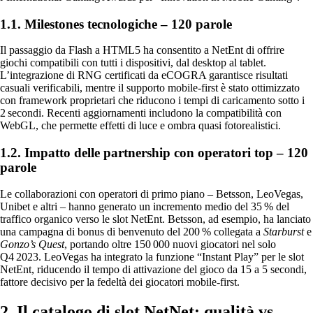
1.1. Milestones tecnologiche – 120 parole
Il passaggio da Flash a HTML5 ha consentito a NetEnt di offrire
giochi compatibili con tutti i dispositivi, dal desktop al tablet.
L’integrazione di RNG certificati da eCOGRA garantisce risultati
casuali verificabili, mentre il supporto mobile‑first è stato ottimizzato
con framework proprietari che riducono i tempi di caricamento sotto i
2 secondi. Recenti aggiornamenti includono la compatibilità con
WebGL, che permette effetti di luce e ombra quasi fotorealistici.
1.2. Impatto delle partnership con operatori top – 120
parole
Le collaborazioni con operatori di primo piano – Betsson, LeoVegas,
Unibet e altri – hanno generato un incremento medio del 35 % del
traffico organico verso le slot NetEnt. Betsson, ad esempio, ha lanciato
una campagna di bonus di benvenuto del 200 % collegata a
Starburst
e
Gonzo’s Quest
, portando oltre 150 000 nuovi giocatori nel solo
Q4 2023. LeoVegas ha integrato la funzione “Instant Play” per le slot
NetEnt, riducendo il tempo di attivazione del gioco da 15 a 5 secondi,
fattore decisivo per la fedeltà dei giocatori mobile‑first.
2. Il catalogo di slot NetNet: qualità vs