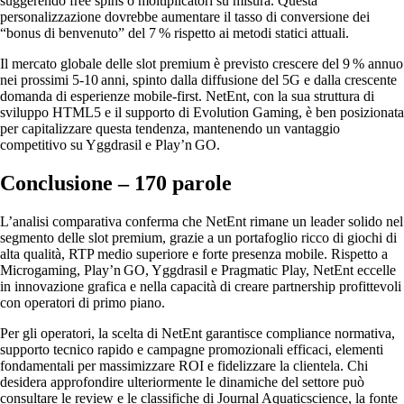
suggerendo free spins o moltiplicatori su misura. Questa
personalizzazione dovrebbe aumentare il tasso di conversione dei
“bonus di benvenuto” del 7 % rispetto ai metodi statici attuali.
Il mercato globale delle slot premium è previsto crescere del 9 % annuo
nei prossimi 5‑10 anni, spinto dalla diffusione del 5G e dalla crescente
domanda di esperienze mobile‑first. NetEnt, con la sua struttura di
sviluppo HTML5 e il supporto di Evolution Gaming, è ben posizionata
per capitalizzare questa tendenza, mantenendo un vantaggio
competitivo su Yggdrasil e Play’n GO.
Conclusione – 170 parole
L’analisi comparativa conferma che NetEnt rimane un leader solido nel
segmento delle slot premium, grazie a un portafoglio ricco di giochi di
alta qualità, RTP medio superiore e forte presenza mobile. Rispetto a
Microgaming, Play’n GO, Yggdrasil e Pragmatic Play, NetEnt eccelle
in innovazione grafica e nella capacità di creare partnership profittevoli
con operatori di primo piano.
Per gli operatori, la scelta di NetEnt garantisce compliance normativa,
supporto tecnico rapido e campagne promozionali efficaci, elementi
fondamentali per massimizzare ROI e fidelizzare la clientela. Chi
desidera approfondire ulteriormente le dinamiche del settore può
consultare le review e le classifiche di Journal Aquaticscience, la fonte