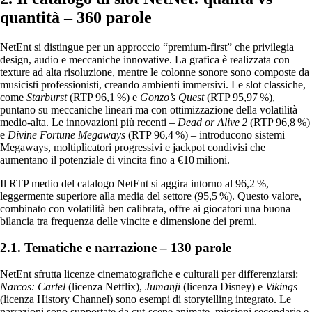
quantità – 360 parole
NetEnt si distingue per un approccio “premium‑first” che privilegia
design, audio e meccaniche innovative. La grafica è realizzata con
texture ad alta risoluzione, mentre le colonne sonore sono composte da
musicisti professionisti, creando ambienti immersivi. Le slot classiche,
come
Starburst
(RTP 96,1 %) e
Gonzo’s Quest
(RTP 95,97 %),
puntano su meccaniche lineari ma con ottimizzazione della volatilità
medio‑alta. Le innovazioni più recenti –
Dead or Alive 2
(RTP 96,8 %)
e
Divine Fortune Megaways
(RTP 96,4 %) – introducono sistemi
Megaways, moltiplicatori progressivi e jackpot condivisi che
aumentano il potenziale di vincita fino a €10 milioni.
Il RTP medio del catalogo NetEnt si aggira intorno al 96,2 %,
leggermente superiore alla media del settore (95,5 %). Questo valore,
combinato con volatilità ben calibrata, offre ai giocatori una buona
bilancia tra frequenza delle vincite e dimensione dei premi.
2.1. Tematiche e narrazione – 130 parole
NetEnt sfrutta licenze cinematografiche e culturali per differenziarsi:
Narcos: Cartel
(licenza Netflix),
Jumanji
(licenza Disney) e
Vikings
(licenza History Channel) sono esempi di storytelling integrato. Le
narrazioni sono supportate da cut‑scene animate, missioni secondarie e