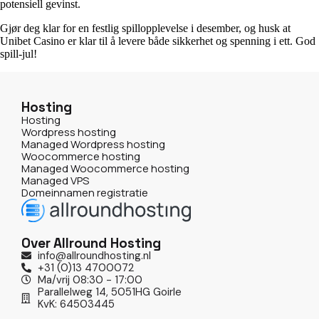
potensiell gevinst.
Gjør deg klar for en festlig spillopplevelse i desember, og husk at
Unibet Casino er klar til å levere både sikkerhet og spenning i ett. God
spill‑jul!
Hosting
Hosting
Wordpress hosting
Managed Wordpress hosting
Woocommerce hosting
Managed Woocommerce hosting
Managed VPS
Domeinnamen registratie
Over Allround Hosting
info@allroundhosting.nl
+31 (0)13 4700072
Ma/vrij 08:30 - 17:00
Parallelweg 14, 5051HG Goirle
KvK: 64503445