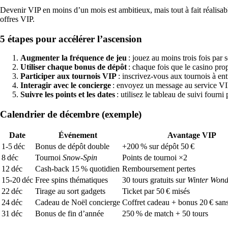
Devenir VIP en moins d’un mois est ambitieux, mais tout à fait réalisab
offres VIP.
5 étapes pour accélérer l’ascension
Augmenter la fréquence de jeu
: jouez au moins trois fois par
Utiliser chaque bonus de dépôt
: chaque fois que le casino pr
Participer aux tournois VIP
: inscrivez‑vous aux tournois à en
Interagir avec le concierge
: envoyez un message au service VIP
Suivre les points et les dates
: utilisez le tableau de suivi fourn
Calendrier de décembre (exemple)
Date
Événement
Avantage VIP
1‑5 déc
Bonus de dépôt double
+200 % sur dépôt 50 €
8 déc
Tournoi
Snow‑Spin
Points de tournoi ×2
12 déc
Cash‑back 15 % quotidien
Remboursement pertes
15‑20 déc
Free spins thématiques
30 tours gratuits sur
Winter Wond
22 déc
Tirage au sort gadgets
Ticket par 50 € misés
24 déc
Cadeau de Noël concierge
Coffret cadeau + bonus 20 € san
31 déc
Bonus de fin d’année
250 % de match + 50 tours