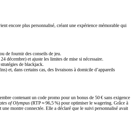
evient encore plus personnalisé, créant une expérience mémorable qui
ou de fournir des conseils de jeu.
24 décembre) et ajuste les limites de mise si nécessaire.
stratégies de blackjack.
) et, dans certains cas, des livraisons à domicile d’appareils
écembre contenant un code promo pour un bonus de 50 € sans exigence
ates of Olympus
(RTP ≈ 96,5 %) pour optimiser le wagering. Grâce à
nt une montre connectée. Elle a déclaré que le suivi personnalisé avait