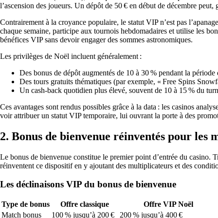
l’ascension des joueurs. Un dépôt de 50 € en début de décembre peut,
Contrairement à la croyance populaire, le statut VIP n’est pas l’apana
chaque semaine, participe aux tournois hebdomadaires et utilise les bon
bénéfices VIP sans devoir engager des sommes astronomiques.
Les privilèges de Noël incluent généralement :
Des bonus de dépôt augmentés de 10 à 30 % pendant la période 
Des tours gratuits thématiques (par exemple, « Free Spins Snow
Un cash‑back quotidien plus élevé, souvent de 10 à 15 % du turno
Ces avantages sont rendus possibles grâce à la data : les casinos analy
voir attribuer un statut VIP temporaire, lui ouvrant la porte à des prom
2. Bonus de bienvenue réinventés pour les
Le bonus de bienvenue constitue le premier point d’entrée du casino. 
réinventent ce dispositif en y ajoutant des multiplicateurs et des condit
Les déclinaisons VIP du bonus de bienvenue
Type de bonus
Offre classique
Offre VIP Noël
Match bonus
100 % jusqu’à 200 €
200 % jusqu’à 400 €