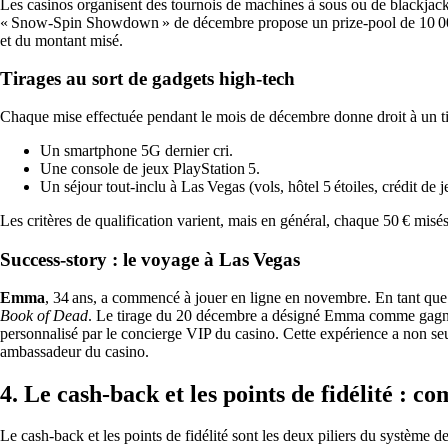
Les casinos organisent des tournois de machines à sous ou de blackjack 
« Snow‑Spin Showdown » de décembre propose un prize‑pool de 10 000 €,
et du montant misé.
Tirages au sort de gadgets high‑tech
Chaque mise effectuée pendant le mois de décembre donne droit à un ticke
Un smartphone 5G dernier cri.
Une console de jeux PlayStation 5.
Un séjour tout‑inclu à Las Vegas (vols, hôtel 5 étoiles, crédit de j
Les critères de qualification varient, mais en général, chaque 50 € misé
Success‑story : le voyage à Las Vegas
Emma
, 34 ans, a commencé à jouer en ligne en novembre. En tant que n
Book of Dead
. Le tirage du 20 décembre a désigné Emma comme gagnant
personnalisé par le concierge VIP du casino. Cette expérience a non se
ambassadeur du casino.
4. Le cash‑back et les points de fidélité : 
Le cash‑back et les points de fidélité sont les deux piliers du système d