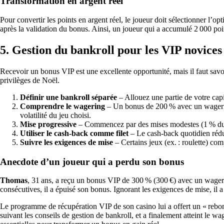
Transformation en argent réel
Pour convertir les points en argent réel, le joueur doit sélectionner l’
après la validation du bonus. Ainsi, un joueur qui a accumulé 2 000 poin
5. Gestion du bankroll pour les VIP novices 
Recevoir un bonus VIP est une excellente opportunité, mais il faut savo
privilèges de Noël.
Définir une bankroll séparée
– Allouez une partie de votre capi
Comprendre le wagering
– Un bonus de 200 % avec un wagering 
volatilité du jeu choisi.
Mise progressive
– Commencez par des mises modestes (1 % du b
Utiliser le cash‑back comme filet
– Le cash‑back quotidien rédui
Suivre les exigences de mise
– Certains jeux (ex. : roulette) co
Anecdote d’un joueur qui a perdu son bonus
Thomas
, 31 ans, a reçu un bonus VIP de 300 % (300 €) avec un wager
consécutives, il a épuisé son bonus. Ignorant les exigences de mise, il a 
Le programme de récupération VIP de son casino lui a offert un « rebo
suivant les conseils de gestion de bankroll, et a finalement atteint le 