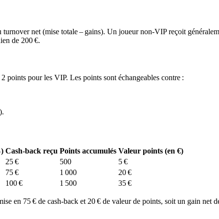
rnover net (mise totale – gains). Un joueur non‑VIP reçoit généraleme
ien de 200 €.
 2 points pour les VIP. Les points sont échangeables contre :
).
)
Cash‑back reçu
Points accumulés
Valeur points (en €)
25 €
500
5 €
75 €
1 000
20 €
100 €
1 500
35 €
mise en 75 € de cash‑back et 20 € de valeur de points, soit un gain net