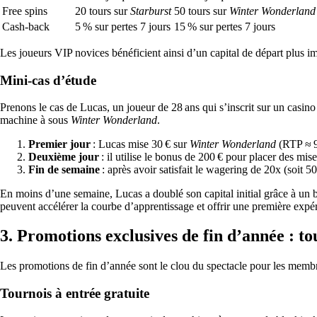
Free spins
20 tours sur
Starburst
50 tours sur
Winter Wonderland
Cash‑back
5 % sur pertes 7 jours
15 % sur pertes 7 jours
Les joueurs VIP novices bénéficient ainsi d’un capital de départ plus i
Mini‑cas d’étude
Prenons le cas de Lucas, un joueur de 28 ans qui s’inscrit sur un casino
machine à sous
Winter Wonderland
.
Premier jour
: Lucas mise 30 € sur
Winter Wonderland
(RTP ≈ 96
Deuxième jour
: il utilise le bonus de 200 € pour placer des mis
Fin de semaine
: après avoir satisfait le wagering de 20x (soit 500
En moins d’une semaine, Lucas a doublé son capital initial grâce à u
peuvent accélérer la courbe d’apprentissage et offrir une première expé
3. Promotions exclusives de fin d’année : to
Les promotions de fin d’année sont le clou du spectacle pour les membr
Tournois à entrée gratuite