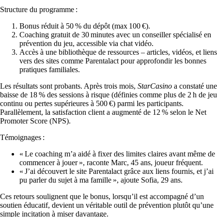
Structure du programme :
Bonus réduit à 50 % du dépôt (max 100 €).
Coaching gratuit de 30 minutes avec un conseiller spécialisé en
prévention du jeu, accessible via chat vidéo.
Accès à une bibliothèque de ressources – articles, vidéos, et liens
vers des sites comme Parentalact pour approfondir les bonnes
pratiques familiales.
Les résultats sont probants. Après trois mois,
StarCasino
a constaté une
baisse de 18 % des sessions à risque (définies comme plus de 2 h de jeu
continu ou pertes supérieures à 500 €) parmi les participants.
Parallèlement, la satisfaction client a augmenté de 12 % selon le Net
Promoter Score (NPS).
Témoignages :
« Le coaching m’a aidé à fixer des limites claires avant même de
commencer à jouer », raconte Marc, 45 ans, joueur fréquent.
« J’ai découvert le site Parentalact grâce aux liens fournis, et j’ai
pu parler du sujet à ma famille », ajoute Sofia, 29 ans.
Ces retours soulignent que le bonus, lorsqu’il est accompagné d’un
soutien éducatif, devient un véritable outil de prévention plutôt qu’une
simple incitation à miser davantage.