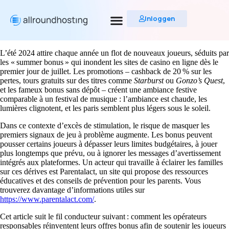
Inloggen
L’été 2024 attire chaque année un flot de nouveaux joueurs, séduits par
les « summer bonus » qui inondent les sites de casino en ligne dès le
premier jour de juillet. Les promotions – cashback de 20 % sur les
pertes, tours gratuits sur des titres comme
Starburst
ou
Gonzo’s Quest
,
et les fameux bonus sans dépôt – créent une ambiance festive
comparable à un festival de musique : l’ambiance est chaude, les
lumières clignotent, et les paris semblent plus légers sous le soleil.
Dans ce contexte d’excès de stimulation, le risque de masquer les
premiers signaux de jeu à problème augmente. Les bonus peuvent
pousser certains joueurs à dépasser leurs limites budgétaires, à jouer
plus longtemps que prévu, ou à ignorer les messages d’avertissement
intégrés aux plateformes. Un acteur qui travaille à éclairer les familles
sur ces dérives est Parentalact, un site qui propose des ressources
éducatives et des conseils de prévention pour les parents. Vous
trouverez davantage d’informations utiles sur
https://www.parentalact.com/
.
Cet article suit le fil conducteur suivant : comment les opérateurs
responsables réinventent leurs offres bonus afin de soutenir les joueurs