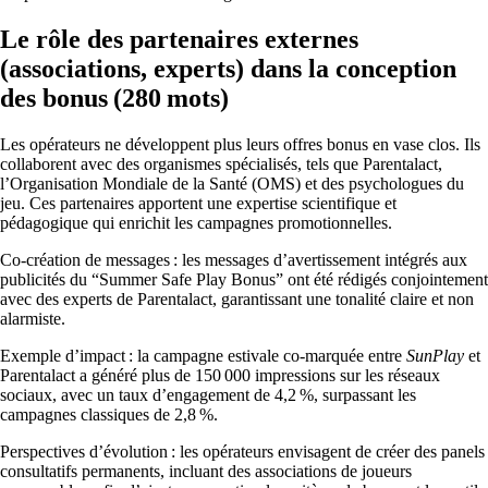
Le rôle des partenaires externes
(associations, experts) dans la conception
des bonus (280 mots)
Les opérateurs ne développent plus leurs offres bonus en vase clos. Ils
collaborent avec des organismes spécialisés, tels que Parentalact,
l’Organisation Mondiale de la Santé (OMS) et des psychologues du
jeu. Ces partenaires apportent une expertise scientifique et
pédagogique qui enrichit les campagnes promotionnelles.
Co‑création de messages : les messages d’avertissement intégrés aux
publicités du “Summer Safe Play Bonus” ont été rédigés conjointement
avec des experts de Parentalact, garantissant une tonalité claire et non
alarmiste.
Exemple d’impact : la campagne estivale co‑marquée entre
SunPlay
et
Parentalact a généré plus de 150 000 impressions sur les réseaux
sociaux, avec un taux d’engagement de 4,2 %, surpassant les
campagnes classiques de 2,8 %.
Perspectives d’évolution : les opérateurs envisagent de créer des panels
consultatifs permanents, incluant des associations de joueurs