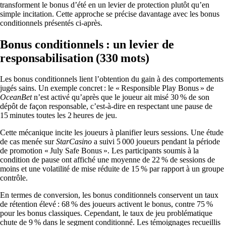
transforment le bonus d’été en un levier de protection plutôt qu’en
simple incitation. Cette approche se précise davantage avec les bonus
conditionnels présentés ci‑après.
Bonus conditionnels : un levier de
responsabilisation (330 mots)
Les bonus conditionnels lient l’obtention du gain à des comportements
jugés sains. Un exemple concret : le « Responsible Play Bonus » de
OceanBet
n’est activé qu’après que le joueur ait misé 30 % de son
dépôt de façon responsable, c’est‑à‑dire en respectant une pause de
15 minutes toutes les 2 heures de jeu.
Cette mécanique incite les joueurs à planifier leurs sessions. Une étude
de cas menée sur
StarCasino
a suivi 5 000 joueurs pendant la période
de promotion « July Safe Bonus ». Les participants soumis à la
condition de pause ont affiché une moyenne de 22 % de sessions de
moins et une volatilité de mise réduite de 15 % par rapport à un groupe
contrôle.
En termes de conversion, les bonus conditionnels conservent un taux
de rétention élevé : 68 % des joueurs activent le bonus, contre 75 %
pour les bonus classiques. Cependant, le taux de jeu problématique
chute de 9 % dans le segment conditionné. Les témoignages recueillis