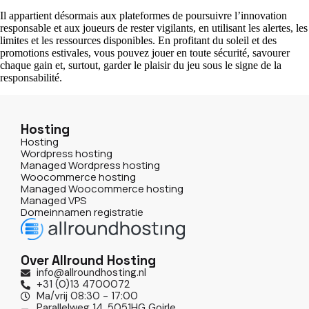
Il appartient désormais aux plateformes de poursuivre l’innovation
responsable et aux joueurs de rester vigilants, en utilisant les alertes, les
limites et les ressources disponibles. En profitant du soleil et des
promotions estivales, vous pouvez jouer en toute sécurité, savourer
chaque gain et, surtout, garder le plaisir du jeu sous le signe de la
responsabilité.
Hosting
Hosting
Wordpress hosting
Managed Wordpress hosting
Woocommerce hosting
Managed Woocommerce hosting
Managed VPS
Domeinnamen registratie
Over Allround Hosting
info@allroundhosting.nl
+31 (0)13 4700072
Ma/vrij 08:30 - 17:00
Parallelweg 14, 5051HG Goirle