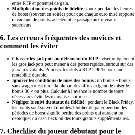
entre RTP et potentiel de gain.
Multiplication des points de fidélité
: jouez pendant les heures
de boost (souvent en soirée) pour que chaque euro misé rapporte
davantage de points, accélérant le passage aux niveaux
supérieurs.
6. Les erreurs fréquentes des novices et
comment les éviter
Chasser les jackpots au détriment du RTP
: viser uniquement
les gros jackpots peut mener à des pertes rapides, surtout sur des
jeux très volatils. Priorisez les slots à RTP ≥ 96 % pour une
rentabilité durable.
Ignorer les conditions de mise des bonus
: un bonus « bonus
sans wager » est rare ; la plupart des offres exigent de miser le
bonus 30 × ou plus. Calculer à l’avance le nombre de tours
nécessaires évite les mauvaises surprises.
Négliger le suivi du statut de fidélité
: pendant le Black Friday,
les points sont souvent doublés. Oublier de jouer pendant les
périodes de boost signifie perdre des points qui auraient pu
débloquer du cash‑back ou des tours gratuits supplémentaires.
7. Checklist du joueur débutant pour le