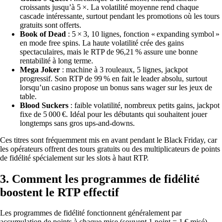
croissants jusqu’à 5 ×. La volatilité moyenne rend chaque
cascade intéressante, surtout pendant les promotions où les tours
gratuits sont offerts.
Book of Dead
: 5 × 3, 10 lignes, fonction « expanding symbol »
en mode free spins. La haute volatilité crée des gains
spectaculaires, mais le RTP de 96,21 % assure une bonne
rentabilité à long terme.
Mega Joker
: machine à 3 rouleaux, 5 lignes, jackpot
progressif. Son RTP de 99 % en fait le leader absolu, surtout
lorsqu’un casino propose un bonus sans wager sur les jeux de
table.
Blood Suckers
: faible volatilité, nombreux petits gains, jackpot
fixe de 5 000 €. Idéal pour les débutants qui souhaitent jouer
longtemps sans gros ups‑and‑downs.
Ces titres sont fréquemment mis en avant pendant le Black Friday, car
les opérateurs offrent des tours gratuits ou des multiplicateurs de points
de fidélité spécialement sur les slots à haut RTP.
3. Comment les programmes de fidélité
boostent le RTP effectif
Les programmes de fidélité fonctionnent généralement par
accumulation de points à chaque mise (souvent 1 point = 1 € misé).