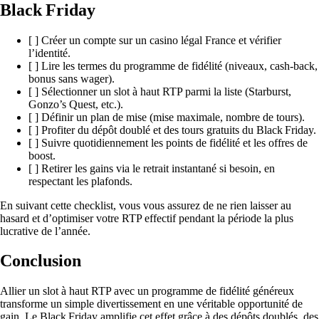
Black Friday
[ ] Créer un compte sur un casino légal France et vérifier
l’identité.
[ ] Lire les termes du programme de fidélité (niveaux, cash‑back,
bonus sans wager).
[ ] Sélectionner un slot à haut RTP parmi la liste (Starburst,
Gonzo’s Quest, etc.).
[ ] Définir un plan de mise (mise maximale, nombre de tours).
[ ] Profiter du dépôt doublé et des tours gratuits du Black Friday.
[ ] Suivre quotidiennement les points de fidélité et les offres de
boost.
[ ] Retirer les gains via le retrait instantané si besoin, en
respectant les plafonds.
En suivant cette checklist, vous vous assurez de ne rien laisser au
hasard et d’optimiser votre RTP effectif pendant la période la plus
lucrative de l’année.
Conclusion
Allier un slot à haut RTP avec un programme de fidélité généreux
transforme un simple divertissement en une véritable opportunité de
gain. Le Black Friday amplifie cet effet grâce à des dépôts doublés, des