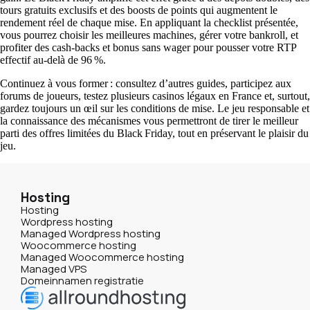
tours gratuits exclusifs et des boosts de points qui augmentent le
rendement réel de chaque mise. En appliquant la checklist présentée,
vous pourrez choisir les meilleures machines, gérer votre bankroll, et
profiter des cash‑backs et bonus sans wager pour pousser votre RTP
effectif au-delà de 96 %.
Continuez à vous former : consultez d’autres guides, participez aux
forums de joueurs, testez plusieurs casinos légaux en France et, surtout,
gardez toujours un œil sur les conditions de mise. Le jeu responsable et
la connaissance des mécanismes vous permettront de tirer le meilleur
parti des offres limitées du Black Friday, tout en préservant le plaisir du
jeu.
Hosting
Hosting
Wordpress hosting
Managed Wordpress hosting
Woocommerce hosting
Managed Woocommerce hosting
Managed VPS
Domeinnamen registratie