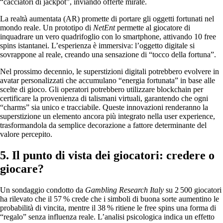
“cacciatori di jackpot”, inviando offerte mirate.
La realtà aumentata (AR) promette di portare gli oggetti fortunati nel
mondo reale. Un prototipo di
NetEnt
permette al giocatore di
inquadrare un vero quadrifoglio con lo smartphone, attivando 10 free
spins istantanei. L’esperienza è immersiva: l’oggetto digitale si
sovrappone al reale, creando una sensazione di “tocco della fortuna”.
Nel prossimo decennio, le superstizioni digitali potrebbero evolvere in
avatar personalizzati che accumulano “energia fortunata” in base alle
scelte di gioco. Gli operatori potrebbero utilizzare blockchain per
certificare la provenienza di talismani virtuali, garantendo che ogni
“charms” sia unico e tracciabile. Queste innovazioni renderanno la
superstizione un elemento ancora più integrato nella user experience,
trasformandola da semplice decorazione a fattore determinante del
valore percepito.
5. Il punto di vista dei giocatori: credere o
giocare?
Un sondaggio condotto da
Gambling Research Italy
su 2 500 giocatori
ha rilevato che il 57 % crede che i simboli di buona sorte aumentino le
probabilità di vincita, mentre il 38 % ritiene le free spins una forma di
“regalo” senza influenza reale. L’analisi psicologica indica un effetto