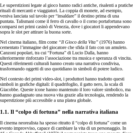
Le superstizioni legate al gioco hanno radici antiche, risalenti a pratiche
rituali di mercanti e viaggiatori. La coppia di monete, ad esempio,
veniva lanciata sul tavolo per “insaldare” il destino prima di una
puntata. Talismani come il ferro di cavallo o il corno portafortuna sono
comparsi nei primi casinò di Venezia, dove i giocatori li appendevano
sopra le slot per attirare la buona sorte.
Nel cinema italiano, film come
“Il Gioco della Vita”
(1976) hanno
cementato l’immagine del giocatore che sfida il fato con un amuleto.
Canzoni popolari, tra cui “Fortuna” di Lucio Dalla, hanno
ulteriormente rinforzato l’associazione tra musica e speranza di vincita.
Questi riferimenti culturali hanno creato una narrativa condivisa,
trasformando oggetti di uso quotidiano in simboli di potere ludico.
Nel contesto dei primi video‑slot, i produttori hanno tradotto questi
simboli in grafiche digitali: il quadrifoglio, il gatto nero, la scala di
Giacobbe. Queste icone hanno mantenuto il loro valore simbolico, ma
hanno guadagnato una nuova vita grazie alla tecnologia, rendendo la
superstizione più accessibile a una platea globale.
1.1. Il “colpo di fortuna” nella narrativa italiana
Il cinema neorealista ha spesso ritratto il “colpo di fortuna” come un
evento improvviso, capace di cambiare la vita di un personaggio. In