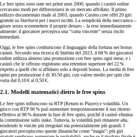
Le free spins sono nate nei primi anni 2000, quando i casinò online
cercavano modi per differenziarsi in un mercato affollato. Il primo
utilizzo documentato risale al 2003, quando
Casino.com
offrì 20 giri
gratuiti su
Starburst
per i nuovi iscritti. La semplicità della meccanica –
girare senza scommettere il proprio denaro – la rese immediatamente
attraente: il giocatore percepiva una “carta vincente” senza rischi
immediati.
Oggi, le free spins costituiscono il linguaggio della fortuna nei bonus
casinò. Secondo una ricerca di
Statista
del 2023, il 68 % dei giocatori
online utilizza almeno una promozione con free spins ogni mese, e i
casinò che le offrono registrano una retention superiore del 22 %
rispetto a quelli che si affidano solo a depositi bonus. La media di free
spins per promozione è di 30‑50 giri, con valore medio per spin che
varia dal 0,10 € al 0,50 €.
2.1. Modelli matematici dietro le free spins
Le free spins influiscono su RTP (Return to Player) e volatilità. Un
gioco con RTP 96 % può aumentare temporaneamente il suo ritorno
effettivo al 98 % durante la fase di free spins, poiché il casinò elimina
la commissione sullo stake. Tuttavia, la volatilità può rimanere alta,
rendendo le vincite più irregolari ma potenzialmente più grandi. I
giocatori percepiscono queste dinamiche come “magia”: più giri
gratuiti sembrano aumentare le probabilità, anche se il risultato finale è