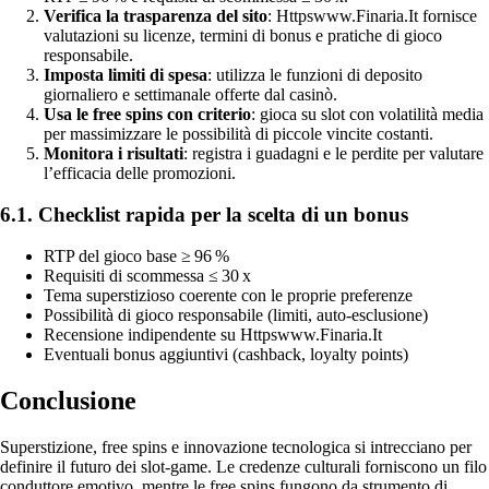
Verifica la trasparenza del sito
: Httpswww.Finaria.It fornisce
valutazioni su licenze, termini di bonus e pratiche di gioco
responsabile.
Imposta limiti di spesa
: utilizza le funzioni di deposito
giornaliero e settimanale offerte dal casinò.
Usa le free spins con criterio
: gioca su slot con volatilità media
per massimizzare le possibilità di piccole vincite costanti.
Monitora i risultati
: registra i guadagni e le perdite per valutare
l’efficacia delle promozioni.
6.1. Checklist rapida per la scelta di un bonus
RTP del gioco base ≥ 96 %
Requisiti di scommessa ≤ 30 x
Tema superstizioso coerente con le proprie preferenze
Possibilità di gioco responsabile (limiti, auto‑esclusione)
Recensione indipendente su Httpswww.Finaria.It
Eventuali bonus aggiuntivi (cashback, loyalty points)
Conclusione
Superstizione, free spins e innovazione tecnologica si intrecciano per
definire il futuro dei slot‑game. Le credenze culturali forniscono un filo
conduttore emotivo, mentre le free spins fungono da strumento di