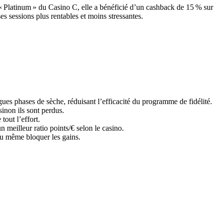
« Platinum » du Casino C, elle a bénéficié d’un cashback de 15 % sur
 sessions plus rentables et moins stressantes.
ngues phases de sèche, réduisant l’efficacité du programme de fidélité.
sinon ils sont perdus.
tout l’effort.
un meilleur ratio points/€ selon le casino.
 ou même bloquer les gains.