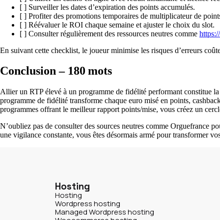
[ ] Surveiller les dates d’expiration des points accumulés.
[ ] Profiter des promotions temporaires de multiplicateur de point
[ ] Réévaluer le ROI chaque semaine et ajuster le choix du slot.
[ ] Consulter régulièrement des ressources neutres comme
https:
En suivant cette checklist, le joueur minimise les risques d’erreurs coû
Conclusion – 180 mots
Allier un RTP élevé à un programme de fidélité performant constitue la 
programme de fidélité transforme chaque euro misé en points, cashback ou
programmes offrant le meilleur rapport points/mise, vous créez un cercl
N’oubliez pas de consulter des sources neutres comme Orguefrance pour a
une vigilance constante, vous êtes désormais armé pour transformer vos 
Hosting
Hosting
Wordpress hosting
Managed Wordpress hosting