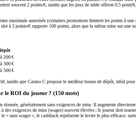
pportent souvent 2 points/€, tandis que les jeux de table offrent 0,5 poi
a mise maximale autorisée (certaines promotions limitent les points à une
un slot à 2 points/€ rapporte 100 points, alors que la même mise sur une 
dépôt
à 200 €
à 300 €
à 500 €
if, tandis que Casino C propose le meilleur bonus de dépôt, idéal pour 
r le ROI du joueur ? (150 mots)
 donnée, généralement sans exigences de mise. Il augmente directement 
des exigences de mise (wager) souvent élevées ; le joueur doit tourner p
 le « sans wager », le cashback représente le levier le plus efficace, sur