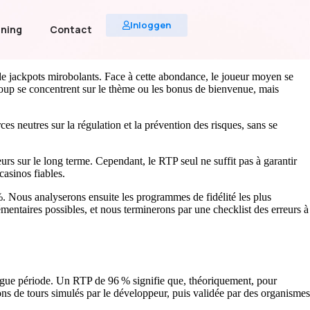
Inloggen
uning
Contact
e jackpots mirobolants. Face à cette abondance, le joueur moyen se
coup se concentrent sur le thème ou les bonus de bienvenue, mais
es neutres sur la régulation et la prévention des risques, sans se
rs sur le long terme. Cependant, le RTP seul ne suffit pas à garantir
casinos fiables.
. Nous analyserons ensuite les programmes de fidélité les plus
entaires possibles, et nous terminerons par une checklist des erreurs à
longue période. Un RTP de 96 % signifie que, théoriquement, pour
ions de tours simulés par le développeur, puis validée par des organismes