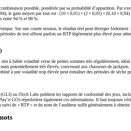
mbinaison possible, pondérée par sa probabilité d’apparition. Par exemp
,94), le gain moyen par tour est : (10 × 0,01) + (2 × 0,05) + (0,10 × 0,9
s entre 94 % et 98 %.
héorique. Sur une courte session, le résultat réel peut diverger forteme
riodes de test offrent parfois un RTP légèrement plus élevé pour attirer l
)
n slot à faible volatilité verse de petites sommes très régulièrement, idé
es mais potentiellement très élevés, convenant aux chasseurs de jackpots.
mbiné à une volatilité trop élevée peut entraîner des périodes de sèche p
I) ou iTech Labs publient les rapports de conformité des jeux, incluan
ay’n GO) répertorient également ces informations. Il faut toujours véri
uivi de « RTP » et du nom de l’auditeur suffit généralement à obtenir 
 mots