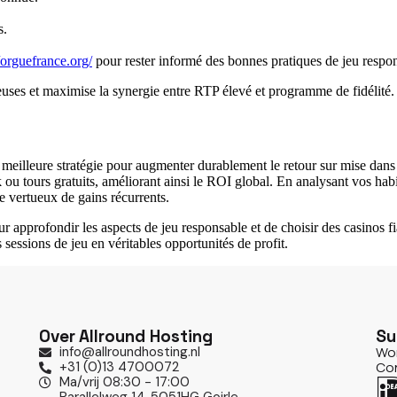
s.
//orguefrance.org/
pour rester informé des bonnes pratiques de jeu respo
teuses et maximise la synergie entre RTP élevé et programme de fidélité.
meilleure stratégie pour augmenter durablement le retour sur mise dans u
 tours gratuits, améliorant ainsi le ROI global. En analysant vos habitud
e vertueux de gains récurrents.
pprofondir les aspects de jeu responsable et de choisir des casinos fia
sessions de jeu en véritables opportunités de profit.
Over Allround Hosting
Su
info@allroundhosting.nl
Wor
+31 (0)13 4700072
Co
Ma/vrij 08:30 - 17:00