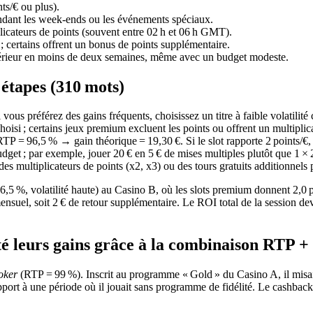
ts/€ ou plus).
endant les week‑ends ou les événements spéciaux.
licateurs de points (souvent entre 02 h et 06 h GMT).
; certains offrent un bonus de points supplémentaire.
 supérieur en moins de deux semaines, même avec un budget modeste.
 étapes (310 mots)
i vous préférez des gains fréquents, choisissez un titre à faible volatili
oisi ; certains jeux premium excluent les points ou offrent un multiplica
 RTP = 96,5 % → gain théorique = 19,30 €. Si le slot rapporte 2 points/€
dget ; par exemple, jouer 20 € en 5 € de mises multiples plutôt que 1 ×
s des multiplicateurs de points (x2, x3) ou des tours gratuits additionne
,5 %, volatilité haute) au Casino B, où les slots premium donnent 2,0 p
uel, soit 2 € de retour supplémentaire. Le ROI total de la session devi
té leurs gains grâce à la combinaison RTP + 
oker
(RTP = 99 %). Inscrit au programme « Gold » du Casino A, il misait
pport à une période où il jouait sans programme de fidélité. Le cashback