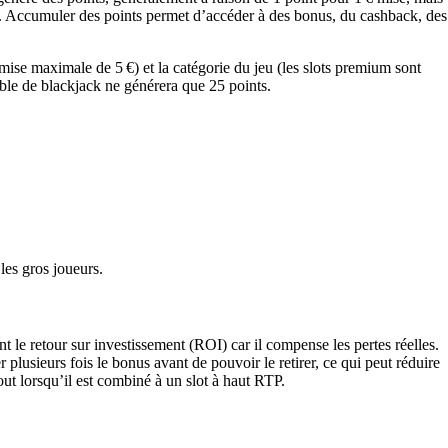
nt/€. Accumuler des points permet d’accéder à des bonus, du cashback, des
 mise maximale de 5 €) et la catégorie du jeu (les slots premium sont
table de blackjack ne générera que 25 points.
les gros joueurs.
le retour sur investissement (ROI) car il compense les pertes réelles.
lusieurs fois le bonus avant de pouvoir le retirer, ce qui peut réduire
tout lorsqu’il est combiné à un slot à haut RTP.