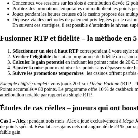
Concentrez vos sessions sur les slots à contribution élevée (2 poin
Profitez des promotions temporaires qui multiplient les points p
Jouez pendant les heures creuses où le casino propose des multip
Déposez via des méthodes de paiement privilégiées par le casino 
En suivant ces stratégies, il est possible d’atteindre le niveau
Fusionner RTP et fidélité – la méthode en 5
Sélectionner un slot à haut RTP
correspondant à votre style : s
Vérifier l’éligibilité
du slot au programme de fidélité du casino ch
Calculer le gain potentiel
en incluant les points : mise de 20 €,
Ajuster la mise
pour maximiser les points sans dépasser votre bu
Suivre les promotions temporaires
: les casinos offrent parfoi
Exemple chiffré complet
: vous jouez 20 € sur
Divine Fortune
(RTP = 96
Points accumulés = 80 points. Le programme offre 10 % de cashback mens
amélioration notable par rapport au simple RTP.
Études de cas réelles – joueurs qui ont boos
Cas 1 – Alex
: pendant trois mois, Alex a joué exclusivement à
Mega J
de points spécial. Résultat : ses gains nets ont augmenté de 23 % par ra
faible gain.