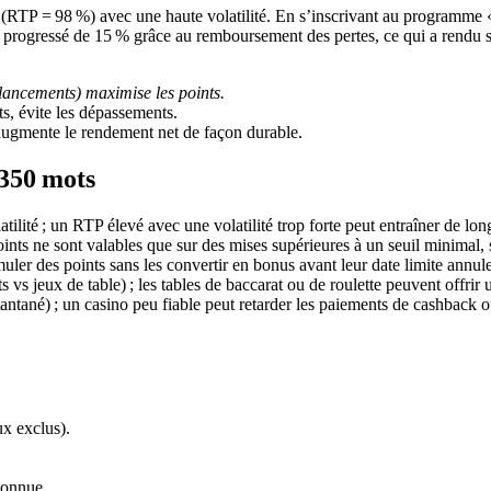
(RTP = 98 %) avec une haute volatilité. En s’inscrivant au programme 
rogressé de 15 % grâce au remboursement des pertes, ce qui a rendu ses
lancements) maximise les points.
ts, évite les dépassements.
 augmente le rendement net de façon durable.
 350 mots
atilité ; un RTP élevé avec une volatilité trop forte peut entraîner de lo
oints ne sont valables que sur des mises supérieures à un seuil minimal, 
uler des points sans les convertir en bonus avant leur date limite annule 
ts vs jeux de table) ; les tables de baccarat ou de roulette peuvent offrir 
nstantané) ; un casino peu fiable peut retarder les paiements de cashback
ux exclus).
econnue.