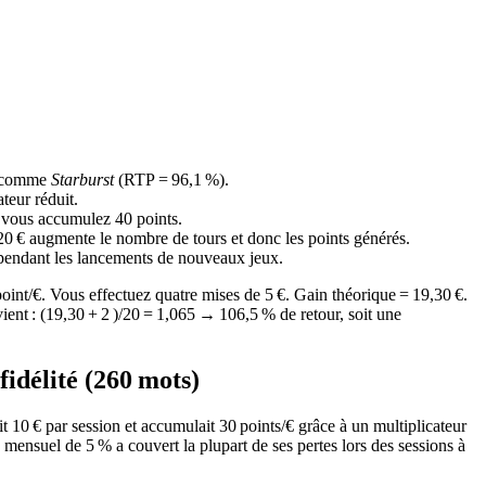
té comme
Starburst
(RTP = 96,1 %).
teur réduit.
, vous accumulez 40 points.
 20 € augmente le nombre de tours et donc les points générés.
ls pendant les lancements de nouveaux jeux.
oint/€. Vous effectuez quatre mises de 5 €. Gain théorique = 19,30 €.
ent : (19,30 + 2 )/20 = 1,065 → 106,5 % de retour, soit une
fidélité (260 mots)
 10 € par session et accumulait 30 points/€ grâce à un multiplicateur
 mensuel de 5 % a couvert la plupart de ses pertes lors des sessions à