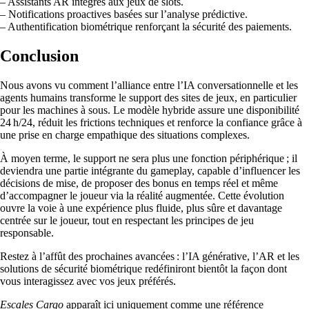
– Assistants AR intégrés aux jeux de slots.
– Notifications proactives basées sur l’analyse prédictive.
– Authentification biométrique renforçant la sécurité des paiements.
Conclusion
Nous avons vu comment l’alliance entre l’IA conversationnelle et les
agents humains transforme le support des sites de jeux, en particulier
pour les machines à sous. Le modèle hybride assure une disponibilité
24 h/24, réduit les frictions techniques et renforce la confiance grâce à
une prise en charge empathique des situations complexes.
À moyen terme, le support ne sera plus une fonction périphérique ; il
deviendra une partie intégrante du gameplay, capable d’influencer les
décisions de mise, de proposer des bonus en temps réel et même
d’accompagner le joueur via la réalité augmentée. Cette évolution
ouvre la voie à une expérience plus fluide, plus sûre et davantage
centrée sur le joueur, tout en respectant les principes de jeu
responsable.
Restez à l’affût des prochaines avancées : l’IA générative, l’AR et les
solutions de sécurité biométrique redéfiniront bientôt la façon dont
vous interagissez avec vos jeux préférés.
Escales Cargo
apparaît ici uniquement comme une référence