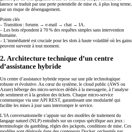
latence se traduit par une perte potentielle de mise et, à plus long terme,
par un risque de désengagement.
Points clés
– Transition : forums → e‑mail → chat → IA.
– Les bots répondent à 70 % des requêtes simples sans intervention
humaine.
– L’immédiateté est cruciale pour les slots à haute volatilité où les gains
peuvent survenir à tout moment.
2. Architecture technique d’un centre
d’assistance hybride
Un centre d’assistance hybride repose sur une pile technologique
robuste et évolutive. Au cœur du système, le cloud public (AWS ou
Azure) héberge des micro‑services dédiés à la messagerie, à l’analyse
de sentiment et à la gestion des tickets. Chaque micro‑service
communique via une API REST, garantissant une modularité qui
facilite les mises à jour sans interrompre le service.
L’IA conversationnelle s’appuie sur des modèles de traitement du
langage naturel (NLP) entraînés sur un corpus spécifique aux jeux :
terminologie du gambling, règles des jackpots, conditions de mise. Ces
modèles sont déployés dans des conteneurs Docker, orchestrés par