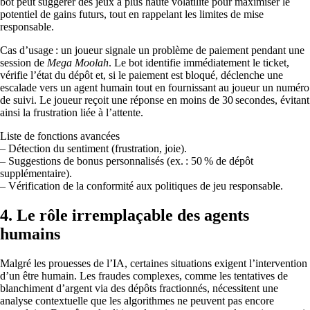
bot peut suggérer des jeux à plus haute volatilité pour maximiser le
potentiel de gains futurs, tout en rappelant les limites de mise
responsable.
Cas d’usage : un joueur signale un problème de paiement pendant une
session de
Mega Moolah
. Le bot identifie immédiatement le ticket,
vérifie l’état du dépôt et, si le paiement est bloqué, déclenche une
escalade vers un agent humain tout en fournissant au joueur un numéro
de suivi. Le joueur reçoit une réponse en moins de 30 secondes, évitant
ainsi la frustration liée à l’attente.
Liste de fonctions avancées
– Détection du sentiment (frustration, joie).
– Suggestions de bonus personnalisés (ex. : 50 % de dépôt
supplémentaire).
– Vérification de la conformité aux politiques de jeu responsable.
4. Le rôle irremplaçable des agents
humains
Malgré les prouesses de l’IA, certaines situations exigent l’intervention
d’un être humain. Les fraudes complexes, comme les tentatives de
blanchiment d’argent via des dépôts fractionnés, nécessitent une
analyse contextuelle que les algorithmes ne peuvent pas encore