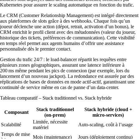
Kubernetes pour assurer le scaling automatique en fonction du trafic.
Le CRM (Customer Relationship Management) est intégré directement
aux plateformes de slots grâce à des webhooks. Chaque fois qu’un
joueur déclenche une action (dépot, retrait, activation d’un bonus), le
CRM enrichit le profil client avec des métadonnées (valeur du joueur,
historique des tickets, préférences de communication). Cette visibilité
en temps réel permet aux agents humains d’offrir une assistance
personnalisée dès le premier contact.
Gestion du trafic 24/7 : le load‑balancer répartit les requêtes entre
plusieurs zones géographiques, assurant une latence inférieure à
200 ms même pendant les pics de connexion (par exemple, lors du
lancement d’un nouveau jackpot). La redondance est assurée par des
réplications de bases de données en mode actif‑actif, garantissant une
continuité de service même en cas de panne d’un data‑center.
Tableau comparatif – Stack traditionnel vs. Stack hybride
Stack traditionnel
Stack hybride (cloud +
Composant
(on‑prem)
micro‑services)
Limitée, nécessite
Scalabilité
Auto‑scaling, coût à l’usage
matériel
Temps de mise
Mois (maintenance)
Jours (déploiement continu)