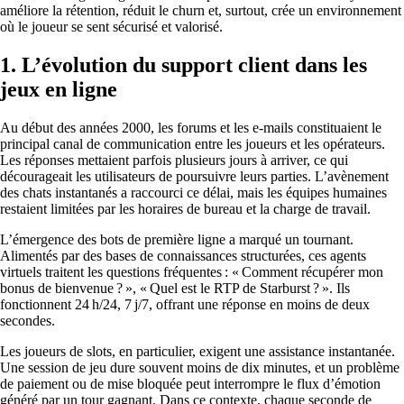
améliore la rétention, réduit le churn et, surtout, crée un environnement
où le joueur se sent sécurisé et valorisé.
1. L’évolution du support client dans les
jeux en ligne
Au début des années 2000, les forums et les e‑mails constituaient le
principal canal de communication entre les joueurs et les opérateurs.
Les réponses mettaient parfois plusieurs jours à arriver, ce qui
décourageait les utilisateurs de poursuivre leurs parties. L’avènement
des chats instantanés a raccourci ce délai, mais les équipes humaines
restaient limitées par les horaires de bureau et la charge de travail.
L’émergence des bots de première ligne a marqué un tournant.
Alimentés par des bases de connaissances structurées, ces agents
virtuels traitent les questions fréquentes : « Comment récupérer mon
bonus de bienvenue ? », « Quel est le RTP de Starburst ? ». Ils
fonctionnent 24 h/24, 7 j/7, offrant une réponse en moins de deux
secondes.
Les joueurs de slots, en particulier, exigent une assistance instantanée.
Une session de jeu dure souvent moins de dix minutes, et un problème
de paiement ou de mise bloquée peut interrompre le flux d’émotion
généré par un tour gagnant. Dans ce contexte, chaque seconde de