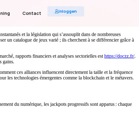
Inloggen
uning
Contact
stantanés et la législation qui s’assouplit dans de nombreuses
r un catalogue de jeux varié ; ils cherchent à se différencier grâce à
arché, rapports financiers et analyses sectorielles est
https://doczz.fr/
.
s gains.
comment ces alliances influencent directement la taille et la fréquence
 pour les technologies émergentes comme la blockchain et le métavers.
nement du numérique, les jackpots progressifs sont apparus : chaque