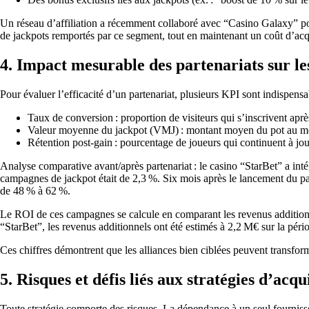
Un réseau d’affiliation a récemment collaboré avec “Casino Galaxy” po
de jackpots remportés par ce segment, tout en maintenant un coût d’acq
4. Impact mesurable des partenariats sur l
Pour évaluer l’efficacité d’un partenariat, plusieurs KPI sont indispensa
Taux de conversion : proportion de visiteurs qui s’inscrivent apr
Valeur moyenne du jackpot (VMJ) : montant moyen du pot au m
Rétention post‑gain : pourcentage de joueurs qui continuent à jou
Analyse comparative avant/après partenariat : le casino “StarBet” a int
campagnes de jackpot était de 2,3 %. Six mois après le lancement du par
de 48 % à 62 %.
Le ROI de ces campagnes se calcule en comparant les revenus additionn
“StarBet”, les revenus additionnels ont été estimés à 2,2 M€ sur la pér
Ces chiffres démontrent que les alliances bien ciblées peuvent transform
5. Risques et défis liés aux stratégies d’acq
Toute stratégie comporte des risques. La dépendance à un seul fourniss