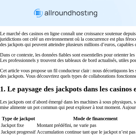
Le marché des casinos en ligne connaît une croissance soutenue depuis p
juridictions ont créé un environnement où la concurrence est plus féroce
des jackpots qui peuvent atteindre plusieurs millions d’euros, capables d’
Dans ce contexte, les données fiables sont essentielles pour orienter le
Les professionnels y trouvent des tableaux de bord actualisés, utiles pou
Cet article vous propose un fil conducteur clair : nous décortiquons les 
des jackpots. Vous découvrirez quels types de collaborations fonctionn
1. Le paysage des jackpots dans les casinos 
Les jackpots ont d’abord émergé dans les machines à sous physiques, so
mise alimente un pot commun qui peut exploser à tout moment. Aujourd’h
Type de jackpot
Mode de financement
Jackpot fixe
Montant prédéfini, ne varie pas
Jackpot progressif
Accumulation continue tant que le jackpot n’est pa