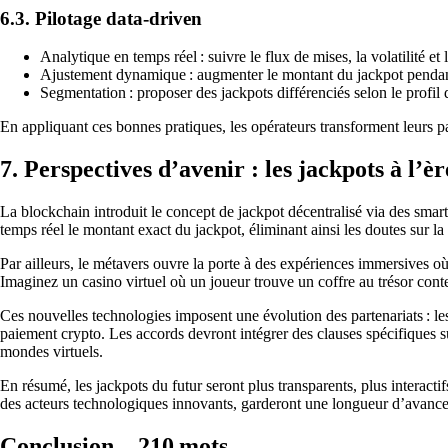
6.3. Pilotage data‑driven
Analytique en temps réel : suivre le flux de mises, la volatilité et
Ajustement dynamique : augmenter le montant du jackpot pendant l
Segmentation : proposer des jackpots différenciés selon le profil d
En appliquant ces bonnes pratiques, les opérateurs transforment leurs par
7. Perspectives d’avenir : les jackpots à l’
La blockchain introduit le concept de jackpot décentralisé via des smart
temps réel le montant exact du jackpot, éliminant ainsi les doutes sur la 
Par ailleurs, le métavers ouvre la porte à des expériences immersives où
Imaginez un casino virtuel où un joueur trouve un coffre au trésor con
Ces nouvelles technologies imposent une évolution des partenariats : les
paiement crypto. Les accords devront intégrer des clauses spécifiques su
mondes virtuels.
En résumé, les jackpots du futur seront plus transparents, plus interact
des acteurs technologiques innovants, garderont une longueur d’avance
Conclusion – 210 mots