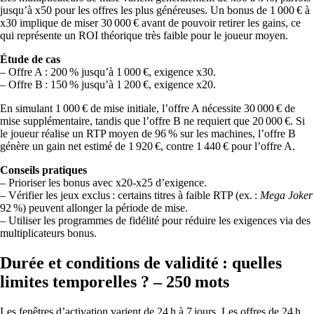
jusqu’à x50 pour les offres les plus généreuses. Un bonus de 1 000 € à
x30 implique de miser 30 000 € avant de pouvoir retirer les gains, ce
qui représente un ROI théorique très faible pour le joueur moyen.
Étude de cas
– Offre A : 200 % jusqu’à 1 000 €, exigence x30.
– Offre B : 150 % jusqu’à 1 200 €, exigence x20.
En simulant 1 000 € de mise initiale, l’offre A nécessite 30 000 € de
mise supplémentaire, tandis que l’offre B ne requiert que 20 000 €. Si
le joueur réalise un RTP moyen de 96 % sur les machines, l’offre B
génère un gain net estimé de 1 920 €, contre 1 440 € pour l’offre A.
Conseils pratiques
– Prioriser les bonus avec x20‑x25 d’exigence.
– Vérifier les jeux exclus : certains titres à faible RTP (ex. :
Mega Joker
92 %) peuvent allonger la période de mise.
– Utiliser les programmes de fidélité pour réduire les exigences via des
multiplicateurs bonus.
Durée et conditions de validité : quelles
limites temporelles ? – 250 mots
Les fenêtres d’activation varient de 24 h à 7 jours. Les offres de 24 h