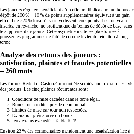
Les joueurs réguliers bénéficient d’un effet multiplicateur : un bonus de
dépôt de 200 % + 10 % de points supplémentaires équivaut à un gain
effectif de 220 % lorsqu’ils convertissent leurs points. Les nouveaux
inscrits, en revanche, ne profitent que du bonus de dépôt de base, sans
le supplément de points. Cette asymétrie incite les plateformes à
pousser les programmes de fidélité comme levier de rétention à long
terme.
Analyse des retours des joueurs :
satisfaction, plaintes et fraudes potentielles
– 260 mots
Les forums Reddit et Casino‑Guru ont été scrutés pour extraire les avis
des joueurs. Les cinq plaintes récurrentes sont :
Conditions de mise cachées dans le texte légal.
Bonus non crédité après le dépôt initial.
Limites de mise par tour non respectées.
Expiration prématurée du bonus.
Jeux exclus exclusifs à faible RTP.
Environ 23 % des commentaires mentionnent une insatisfaction liée à