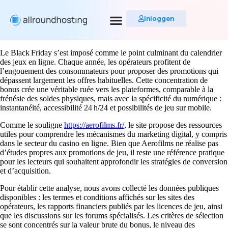
Inloggen
Le Black Friday s’est imposé comme le point culminant du calendrier
des jeux en ligne. Chaque année, les opérateurs profitent de
l’engouement des consommateurs pour proposer des promotions qui
dépassent largement les offres habituelles. Cette concentration de
bonus crée une véritable ruée vers les plateformes, comparable à la
frénésie des soldes physiques, mais avec la spécificité du numérique :
instantanéité, accessibilité 24 h/24 et possibilités de jeu sur mobile.
Comme le souligne
https://aerofilms.fr/
, le site propose des ressources
utiles pour comprendre les mécanismes du marketing digital, y compris
dans le secteur du casino en ligne. Bien que Aerofilms ne réalise pas
d’études propres aux promotions de jeu, il reste une référence pratique
pour les lecteurs qui souhaitent approfondir les stratégies de conversion
et d’acquisition.
Pour établir cette analyse, nous avons collecté les données publiques
disponibles : les termes et conditions affichés sur les sites des
opérateurs, les rapports financiers publiés par les licences de jeu, ainsi
que les discussions sur les forums spécialisés. Les critères de sélection
se sont concentrés sur la valeur brute du bonus, le niveau des