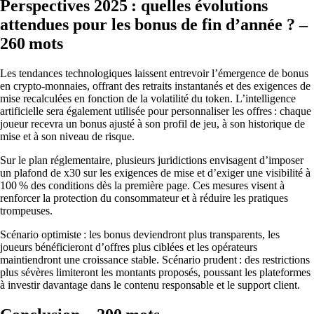
Perspectives 2025 : quelles évolutions
attendues pour les bonus de fin d’année ? –
260 mots
Les tendances technologiques laissent entrevoir l’émergence de bonus
en crypto‑monnaies, offrant des retraits instantanés et des exigences de
mise recalculées en fonction de la volatilité du token. L’intelligence
artificielle sera également utilisée pour personnaliser les offres : chaque
joueur recevra un bonus ajusté à son profil de jeu, à son historique de
mise et à son niveau de risque.
Sur le plan réglementaire, plusieurs juridictions envisagent d’imposer
un plafond de x30 sur les exigences de mise et d’exiger une visibilité à
100 % des conditions dès la première page. Ces mesures visent à
renforcer la protection du consommateur et à réduire les pratiques
trompeuses.
Scénario optimiste : les bonus deviendront plus transparents, les
joueurs bénéficieront d’offres plus ciblées et les opérateurs
maintiendront une croissance stable. Scénario prudent : des restrictions
plus sévères limiteront les montants proposés, poussant les plateformes
à investir davantage dans le contenu responsable et le support client.