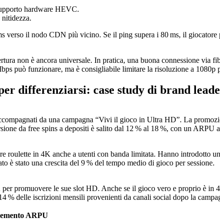
supporto hardware HEVC.
nitidezza.
s verso il nodo CDN più vicino. Se il ping supera i 80 ms, il giocatore p
opertura non è ancora universale. In pratica, una buona connessione via 
ps può funzionare, ma è consigliabile limitare la risoluzione a 1080p pe
r differenziarsi: case study di brand leader
accompagnati da una campagna “Vivi il gioco in Ultra HD”. La promozion
versione da free spins a depositi è salito dal 12 % al 18 %, con un ARPU
 roulette in 4K anche a utenti con banda limitata. Hanno introdotto u
ato è stato una crescita del 9 % del tempo medio di gioco per sessione.
 per promuovere le sue slot HD. Anche se il gioco vero e proprio è in 
14 % delle iscrizioni mensili provenienti da canali social dopo la campa
remento ARPU