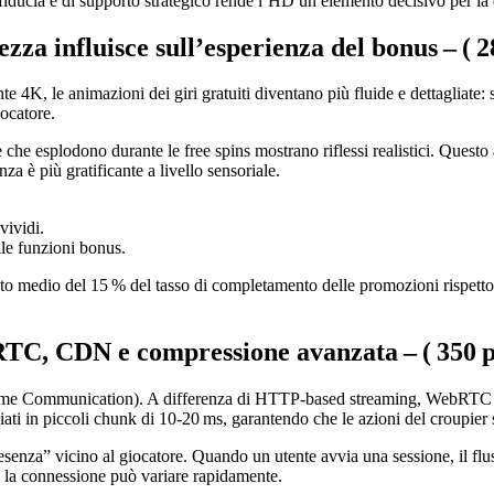
i fiducia e di supporto strategico rende l’HD un elemento decisivo per la
zza influisce sull’esperienza del bonus – ( 2
4K, le animazioni dei giri gratuiti diventano più fluide e dettagliate: scin
ocatore.
he esplodono durante le free spins mostrano riflessi realistici. Questo 
za è più gratificante a livello sensoriale.
vividi.
lle funzioni bonus.
o medio del 15 % del tasso di completamento delle promozioni rispetto a
RTC, CDN e compressione avanzata – ( 350 p
Time Communication). A differenza di HTTP‑based streaming, WebRTC p
ati in piccoli chunk di 10‑20 ms, garantendo che le azioni del croupier s
nza” vicino al giocatore. Quando un utente avvia una sessione, il fluss
ve la connessione può variare rapidamente.