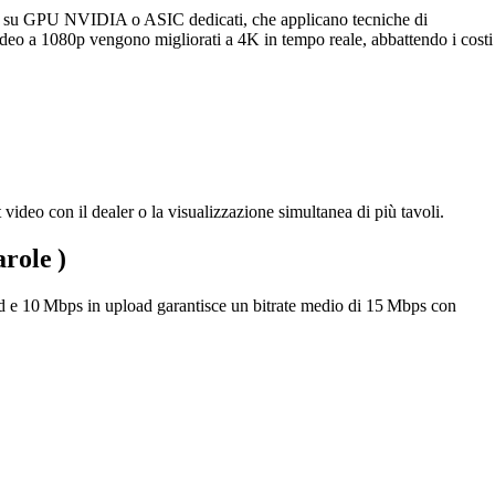
ati su GPU NVIDIA o ASIC dedicati, che applicano tecniche di
 video a 1080p vengono migliorati a 4K in tempo reale, abbattendo i costi
video con il dealer o la visualizzazione simultanea di più tavoli.
role )
ad e 10 Mbps in upload garantisce un bitrate medio di 15 Mbps con