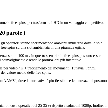
ome le free spins, per trasformare l’HD in un vantaggio competitivo.
20 parole )
), gli operatori stanno sperimentando ambienti immersivi dove le spin
free spins su una slot ambientata in una piramide egizia.
a sotto i 100 ms. In questo scenario, le free spins possono essere
l coinvolgimento e rende le promozioni più interattive.
banda per video 4K + tracciamento dei movimenti. Tuttavia, i primi
del valore medio delle free spins.
non AAMS”, dove la normativa è più flessibile e le innovazioni possono
no i costi operativi del 25‑35 % rispetto a soluzioni 1080p. Inoltre, il