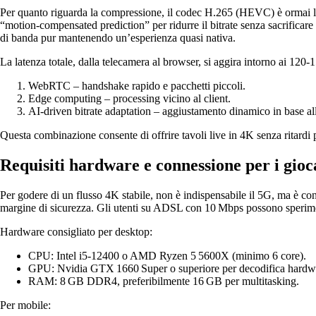
Per quanto riguarda la compressione, il codec H.265 (HEVC) è ormai l
“motion‑compensated prediction” per ridurre il bitrate senza sacrificare
di banda pur mantenendo un’esperienza quasi nativa.
La latenza totale, dalla telecamera al browser, si aggira intorno ai 120‑
WebRTC – handshake rapido e pacchetti piccoli.
Edge computing – processing vicino al client.
AI‑driven bitrate adaptation – aggiustamento dinamico in base al
Questa combinazione consente di offrire tavoli live in 4K senza ritardi 
Requisiti hardware e connessione per i gioca
Per godere di un flusso 4K stabile, non è indispensabile il 5G, ma è 
margine di sicurezza. Gli utenti su ADSL con 10 Mbps possono sperimenta
Hardware consigliato per desktop:
CPU: Intel i5‑12400 o AMD Ryzen 5 5600X (minimo 6 core).
GPU: Nvidia GTX 1660 Super o superiore per decodifica har
RAM: 8 GB DDR4, preferibilmente 16 GB per multitasking.
Per mobile: