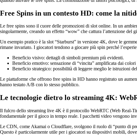
quando attivare le free spins. La combinazione di fattori psicologici, d
Free Spins in un contesto HD: come la nitide
Le free spins sono il cuore delle promozioni di slot online. In un ambiente 
singolarmente, creando un effetto “wow” che cattura l’attenzione del gi
Un esempio pratico è la slot “Starburst” in versione 4K, dove le gemme c
rimane invariato. I giocatori tendono a giocare più spin perché l’esperien
Beneficio visivo: dettagli di simboli premium più evidenti.
Beneficio emotivo: sensazione di “vincita” amplificata dai colori 
Beneficio strategico: possibilità di leggere meglio le istruzioni de
Le piattaforme che offrono free spins in HD hanno registrato un aument
hanno testato A/B con lo stesso pubblico.
Le tecnologie dietro lo streaming 4K: Web
Il fulcro dello streaming live 4K è il protocollo WebRTC (Web Real‑
fondamentale per il gioco in tempo reale. I pacchetti video vengono invi
Le CDN, come Akamai o Cloudflare, svolgono il ruolo di “punto di prese
Questo è particolarmente utile per i giocatori su dispositivi mobili, do