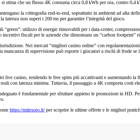
e: si stima che un flusso 4K consuma circa 0,8 kWh per ora, contro 0,4
tengano la crittografia end‑to‑end, soprattutto in ambienti ad alta def
 la latenza non superi i 200 ms per garantire l’integrità del gioco.
ù “green”: utilizzo di energie rinnovabili per i data‑center, compression
o incentivi fiscali per le aziende che dimostrano un “carbon footprint” rid
urisdizione. Nei mercati “migliori casino online” con regolamentazioni st
a mancanza di supervisione può esporre i giocatori a rischi di frode se 
dei live casino, rendendo le free spins più accattivanti e aumentando 
li con latenza minima. Tuttavia, il passaggio a 4K comporta costi elevati
deguato è fondamentale per sfruttare appieno le promozioni in HD. Per gl
vo.
 come
https://mitesoro.it/
per scoprire le ultime offerte e le migliori prati