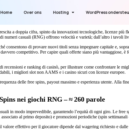
Home
Over ons
Hosting
WordPress onderste
rescita a doppia cifra, spinto da innovazioni tecnologiche, licenze più f
i numeri casuali (RNG) offrono velocità e varietà; dall’altro i tavoli l
hé consentono di provare nuovi titoli senza impegnare capitale e, soprat
 davvero competitivo. Per capire quali offerte siano più vantaggiose, è 
i recensioni e ranking di casinò, per illustrare come confrontare le mig
dabili, i migliori slot non AAMS e i casino sicuri con licenze europee.
 frequenza delle free spins, payout massimo e esperienza utente. Alla fine
Spins nei giochi RNG – ≈ 260 parole
li in modo imprevedibile, garantendo l’equità di ogni giro. Le free spin
associato al primo deposito) e promozioni periodiche (spin settimanali 
 valore effettivo per il giocatore dipende dal wagering richiesto e dalle