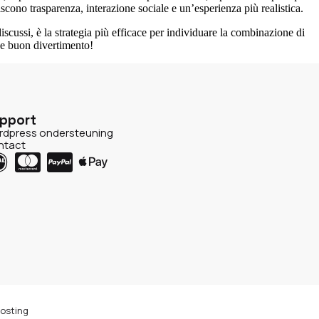
iscono trasparenza, interazione sociale e un’esperienza più realistica.
iscussi, è la strategia più efficace per individuare la combinazione di
 e buon divertimento!
pport
dpress ondersteuning
ntact
Hosting