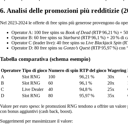
6. Analisi delle promozioni più redditizie (
Nel 2023‑2024 le offerte di free spins più generose provengono da oper
Operator A: 100 free spins su
Book of Dead
(RTP 96,21 %) + 50 %
Operator B: 60 free spins su
Starburst
(RTP 96,1 %) + 20 % di cas
Operator C (leader live): 40 free spins su
Live Blackjack Spin
(RT
Operator D: 80 free spins su
Gonzo’s Quest
(RTP 95,97 %) con “b
Tabella comparativa (schema esempio)
Operatore
Tipo di gioco
Numero di spin
RTP del gioco
Wagering
A
Slot RNG
100
96,21 %
30x
B
Slot RNG
60
96,1 %
20x
C
Live Dealer
40
94,8 %
25x
D
Slot RNG
80
95,97 %
35x
Valore per euro speso: le promozioni RNG tendono a offrire un valore pi
con bonus aggiuntivi (cash back, boost).
Suggerimenti per massimizzare il valore: