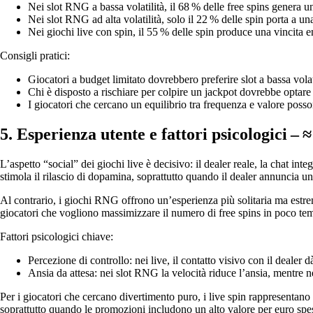
Nei slot RNG a bassa volatilità, il 68 % delle free spins genera un
Nei slot RNG ad alta volatilità, solo il 22 % delle spin porta a un
Nei giochi live con spin, il 55 % delle spin produce una vincita 
Consigli pratici:
Giocatori a budget limitato dovrebbero preferire slot a bassa volati
Chi è disposto a rischiare per colpire un jackpot dovrebbe optare p
I giocatori che cercano un equilibrio tra frequenza e valore posso
5. Esperienza utente e fattori psicologici – 
L’aspetto “social” dei giochi live è decisivo: il dealer reale, la chat i
stimola il rilascio di dopamina, soprattutto quando il dealer annuncia un
Al contrario, i giochi RNG offrono un’esperienza più solitaria ma estre
giocatori che vogliono massimizzare il numero di free spins in poco te
Fattori psicologici chiave:
Percezione di controllo: nei live, il contatto visivo con il dealer 
Ansia da attesa: nei slot RNG la velocità riduce l’ansia, mentre n
Per i giocatori che cercano divertimento puro, i live spin rappresentano 
soprattutto quando le promozioni includono un alto valore per euro spe