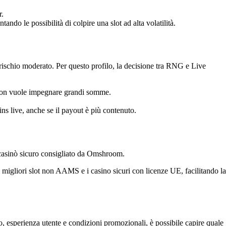
r.
ndo le possibilità di colpire una slot ad alta volatilità.
 rischio moderato. Per questo profilo, la decisione tra RNG e Live
i non vuole impegnare grandi somme.
ins live, anche se il payout è più contenuto.
un casinò sicuro consigliato da Omshroom.
i migliori slot non AAMS e i casino sicuri con licenze UE, facilitando la
, esperienza utente e condizioni promozionali, è possibile capire quale