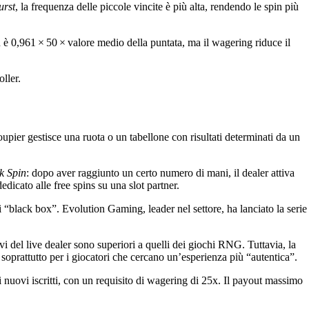
urst
, la frequenza delle piccole vincite è più alta, rendendo le spin più
n è 0,961 × 50 × valore medio della puntata, ma il wagering riduce il
ller.
roupier gestisce una ruota o un tabellone con risultati determinati da un
k Spin
: dopo aver raggiunto un certo numero di mani, il dealer attiva
dicato alle free spins su una slot partner.
i “black box”. Evolution Gaming, leader nel settore, ha lanciato la serie
i del live dealer sono superiori a quelli dei giochi RNG. Tuttavia, la
, soprattutto per i giocatori che cercano un’esperienza più “autentica”.
i nuovi iscritti, con un requisito di wagering di 25x. Il payout massimo