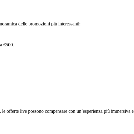
noramica delle promozioni più interessanti:
ta €500.
ia, le offerte live possono compensare con un’esperienza più immersiva e