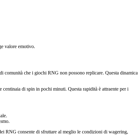
nge valore emotivo.
senso di comunità che i giochi RNG non possono replicare. Questa dinamica
entinaia di spin in pochi minuti. Questa rapidità è attraente per i
ale.
iasmo.
tà dei RNG consente di sfruttare al meglio le condizioni di wagering,