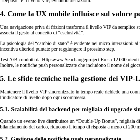
“Deposit” e il livello VIP, evitando distrazioni.
4. Come la UX mobile influisce sul valore per
Una navigazione priva di frizioni trasforma il livello VIP da semplice s
associa il gesto al concetto di “esclusività”.
La psicologia del “cambio di stato” è evidente nei micro‑interazioni: a
incentiva ulteriori puntate per raggiungere il prossimo step.
Test A/B condotti da Httpswww.Seachangeproject.Eu su 12 000 utenti h
Inoltre, le notifiche push personalizzate che includono il nome del gio
5. Le sfide tecniche nella gestione dei VIP‑Le
Mantenere il livello VIP sincronizzato in tempo reale richiede una con
l’indicatore di livello dopo ogni scommessa.
5.1. Scalabilità del backend per migliaia di upgrade si
Quando un evento live distribuisce un “Double‑Up Bonus”, migliaia di ut
bilanciamento del carico, riducono il tempo di risposta a meno di 200
5.2. Gestione delle notifiche push personalizzate