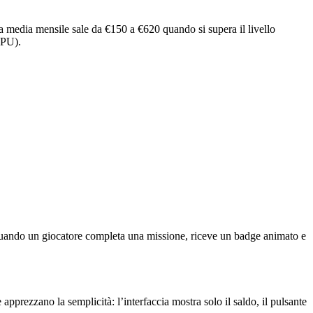
 media mensile sale da €150 a €620 quando si supera il livello
RPU).
 Quando un giocatore completa una missione, riceve un badge animato e
pprezzano la semplicità: l’interfaccia mostra solo il saldo, il pulsante