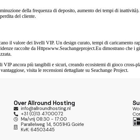
iminuzione della frequenza di deposito, aumento dei tempi di inattività).
erdita del cliente.
cano il valore dei livelli VIP. Un design curato, tempi di caricamento r
videnze raccolte da Httpswww.Seachangeproject.Eu dimostrano che i gioc
izzata.
 VIP ancora più tangibili e sicuri, creando ecosistemi di gioco cross‑pl
 vantaggiose, visita le recensioni dettagliate su Seachange Project.
Over Allround Hosting
Su
info@allroundhosting.nl
Wor
+31 (0)13 4700072
Co
Ma/vrij 08:30 - 17:00
Parallelweg 14, 5051HG Goirle
KvK: 64503445