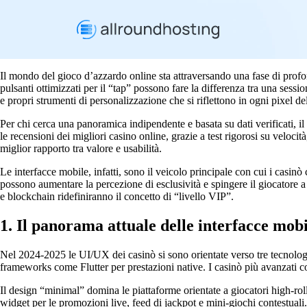
Il mondo del gioco d’azzardo online sta attraversando una fase di profon
pulsanti ottimizzati per il “tap” possono fare la differenza tra una ses
e propri strumenti di personalizzazione che si riflettono in ogni pixel de
Per chi cerca una panoramica indipendente e basata su dati verificati, il 
le recensioni dei migliori casino online, grazie a test rigorosi su velocit
miglior rapporto tra valore e usabilità.
Le interfacce mobile, infatti, sono il veicolo principale con cui i casin
possono aumentare la percezione di esclusività e spingere il giocatore a
e blockchain ridefiniranno il concetto di “livello VIP”.
1. Il panorama attuale delle interfacce mobil
Nel 2024‑2025 le UI/UX dei casinò si sono orientate verso tre tecnolo
frameworks come Flutter per prestazioni native. I casinò più avanzati c
Il design “minimal” domina le piattaforme orientate a giocatori high‑rolle
widget per le promozioni live, feed di jackpot e mini‑giochi contestual