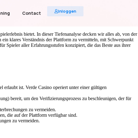
Inloggen
uning
Contact
erlebnis bietet. In dieser Tiefenanalyse decken wir alles ab, von der
n ein klares Verständnis der Plattform zu vermitteln, mit Schwerpunkt
ür Spieler aller Erfahrungsstufen konzipiert, die das Beste aus ihrer
 erlaubt ist. Verde Casino operiert unter einer gültigen
ng) bereit, um den Verifizierungsprozess zu beschleunigen, der für
terbrechungen zu vermeiden.
n, die auf der Plattform verfügbar sind.
hungen zu vermeiden.