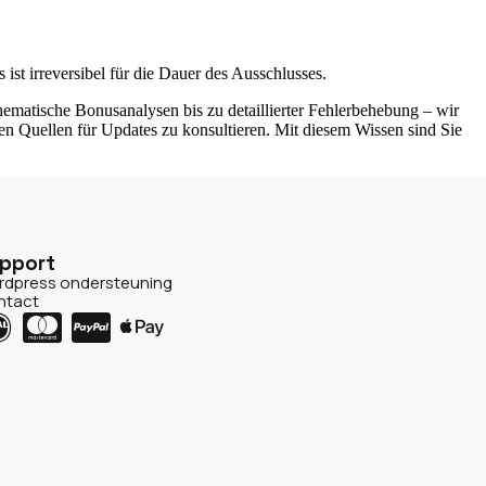
st irreversibel für die Dauer des Ausschlusses.
ematische Bonusanalysen bis zu detaillierter Fehlerbehebung – wir
len Quellen für Updates zu konsultieren. Mit diesem Wissen sind Sie
pport
dpress ondersteuning
ntact