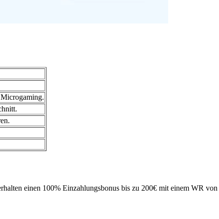
, Microgaming.
hnitt.
ren.
e erhalten einen 100% Einzahlungsbonus bis zu 200€ mit einem WR von