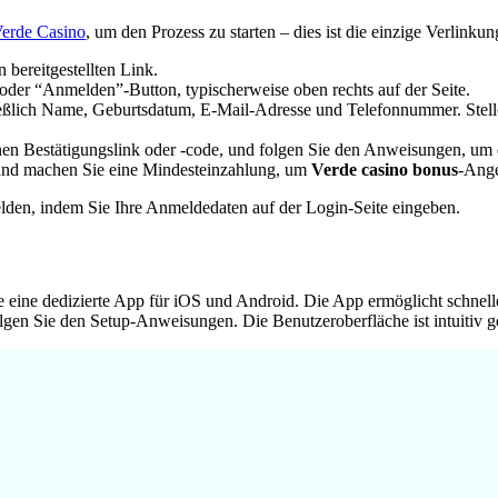
erde Casino
, um den Prozess zu starten – dies ist die einzige Verlink
 bereitgestellten Link.
oder “Anmelden”-Button, typischerweise oben rechts auf der Seite.
eßlich Name, Geburtsdatum, E-Mail-Adresse und Telefonnummer. Stelle
en Bestätigungslink oder -code, und folgen Sie den Anweisungen, um 
nd machen Sie eine Mindesteinzahlung, um
Verde casino bonus
-Ange
den, indem Sie Ihre Anmeldedaten auf der Login-Seite eingeben.
 eine dedizierte App für iOS und Android. Die App ermöglicht schnelle
lgen Sie den Setup-Anweisungen. Die Benutzeroberfläche ist intuitiv ges