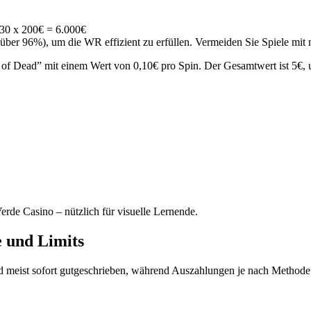
30 x 200€ = 6.000€
ber 96%), um die WR effizient zu erfüllen. Vermeiden Sie Spiele mit 
ok of Dead” mit einem Wert von 0,10€ pro Spin. Der Gesamtwert ist 5
rde Casino – nützlich für visuelle Lernende.
e und Limits
d meist sofort gutgeschrieben, während Auszahlungen je nach Methode