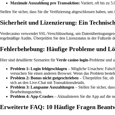
Maximale Auszahlung pro Transaktion:
Variiert, oft bis zu 
Stellen Sie sicher, dass Sie die Verifizierung abgeschlossen haben, u
Sicherheit und Lizenzierung: Ein Technisc
Verdecasino verwendet SSL-Verschlüsselung, um Datenübertragungen z
regelmäßige Audits. Überprüfen Sie den Lizenzstatus in der Fußzeile de
Fehlerbehebung: Häufige Probleme und L
Hier sind detaillierte Szenarien für
Verde casino login
-Probleme und a
Problem 1: Login fehlgeschlagen
– Mögliche Ursachen: Falsch
versuchen Sie einen anderen Browser. Wenn das Problem besteht,
Problem 2: Bonus nicht gutgeschrieben
– Überprüfen Sie, ob
sich an den Live-Chat mit Transaktionsdetails.
Problem 3: Langsame Auszahlungen
– Stellen Sie sicher, das
Bearbeitungszeiten.
Problem 4: App-Crashes
– Aktualisieren Sie die App auf die ne
Erweiterte FAQ: 10 Häufige Fragen Beant