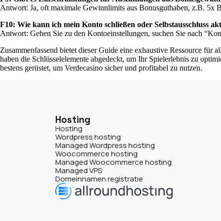
Antwort: Ja, oft maximale Gewinnlimits aus Bonusguthaben, z.B. 5x B
F10: Wie kann ich mein Konto schließen oder Selbstausschluss akt
Antwort: Gehen Sie zu den Kontoeinstellungen, suchen Sie nach “Kontos
Zusammenfassend bietet dieser Guide eine exhaustive Ressource für al
haben die Schlüsselelemente abgedeckt, um Ihr Spielerlebnis zu optimi
bestens gerüstet, um Verdecasino sicher und profitabel zu nutzen.
Hosting
Hosting
Wordpress hosting
Managed Wordpress hosting
Woocommerce hosting
Managed Woocommerce hosting
Managed VPS
Domeinnamen registratie