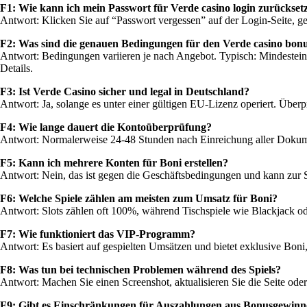
F1: Wie kann ich mein Passwort für Verde casino login zurückset
Antwort: Klicken Sie auf “Passwort vergessen” auf der Login-Seite, ge
F2: Was sind die genauen Bedingungen für den Verde casino bon
Antwort: Bedingungen variieren je nach Angebot. Typisch: Mindestein
Details.
F3: Ist Verde Casino sicher und legal in Deutschland?
Antwort: Ja, solange es unter einer gültigen EU-Lizenz operiert. Über
F4: Wie lange dauert die Kontoüberprüfung?
Antwort: Normalerweise 24-48 Stunden nach Einreichung aller Dokume
F5: Kann ich mehrere Konten für Boni erstellen?
Antwort: Nein, das ist gegen die Geschäftsbedingungen und kann zur S
F6: Welche Spiele zählen am meisten zum Umsatz für Boni?
Antwort: Slots zählen oft 100%, während Tischspiele wie Blackjack o
F7: Wie funktioniert das VIP-Programm?
Antwort: Es basiert auf gespielten Umsätzen und bietet exklusive Bon
F8: Was tun bei technischen Problemen während des Spiels?
Antwort: Machen Sie einen Screenshot, aktualisieren Sie die Seite oder
F9: Gibt es Einschränkungen für Auszahlungen aus Bonusgewin