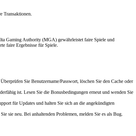
re Transaktionen.
ta Gaming Authority (MGA) gewährleistet faire Spiele und
te faire Ergebnisse für Spiele.
Überprüfen Sie Benutzername/Passwort, löschen Sie den Cache oder
erfähig ist. Lesen Sie die Bonusbedingungen erneut und wenden Sie
Support für Updates und halten Sie sich an die angekündigten
en Sie sie neu. Bei anhaltenden Problemen, melden Sie es als Bug.