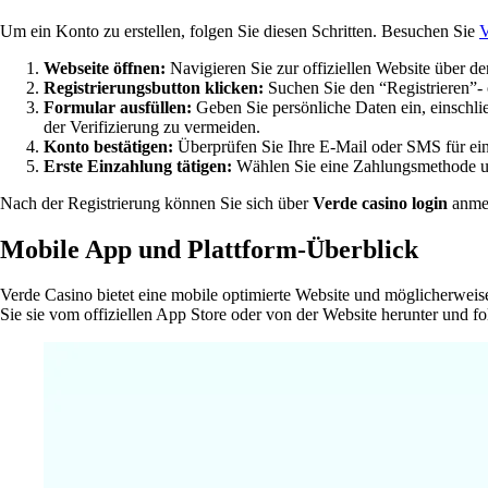
Um ein Konto zu erstellen, folgen Sie diesen Schritten. Besuchen Sie
V
Webseite öffnen:
Navigieren Sie zur offiziellen Website über den
Registrierungsbutton klicken:
Suchen Sie den “Registrieren”- 
Formular ausfüllen:
Geben Sie persönliche Daten ein, einschli
der Verifizierung zu vermeiden.
Konto bestätigen:
Überprüfen Sie Ihre E-Mail oder SMS für ein
Erste Einzahlung tätigen:
Wählen Sie eine Zahlungsmethode u
Nach der Registrierung können Sie sich über
Verde casino login
anmel
Mobile App und Plattform-Überblick
Verde Casino bietet eine mobile optimierte Website und möglicherweise
Sie sie vom offiziellen App Store oder von der Website herunter und fo