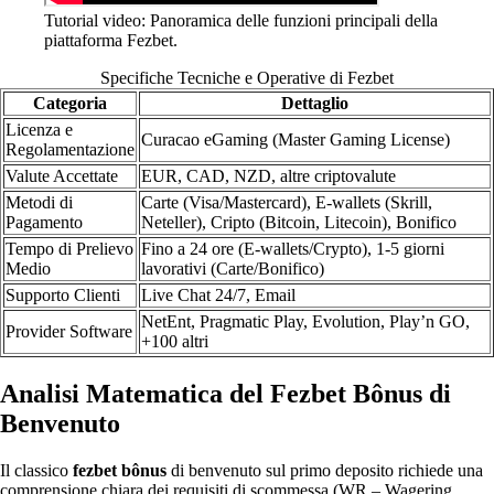
Tutorial video: Panoramica delle funzioni principali della
piattaforma Fezbet.
Specifiche Tecniche e Operative di Fezbet
Categoria
Dettaglio
Licenza e
Curacao eGaming (Master Gaming License)
Regolamentazione
Valute Accettate
EUR, CAD, NZD, altre criptovalute
Metodi di
Carte (Visa/Mastercard), E-wallets (Skrill,
Pagamento
Neteller), Cripto (Bitcoin, Litecoin), Bonifico
Tempo di Prelievo
Fino a 24 ore (E-wallets/Crypto), 1-5 giorni
Medio
lavorativi (Carte/Bonifico)
Supporto Clienti
Live Chat 24/7, Email
NetEnt, Pragmatic Play, Evolution, Play’n GO,
Provider Software
+100 altri
Analisi Matematica del Fezbet Bônus di
Benvenuto
Il classico
fezbet bônus
di benvenuto sul primo deposito richiede una
comprensione chiara dei requisiti di scommessa (WR – Wagering