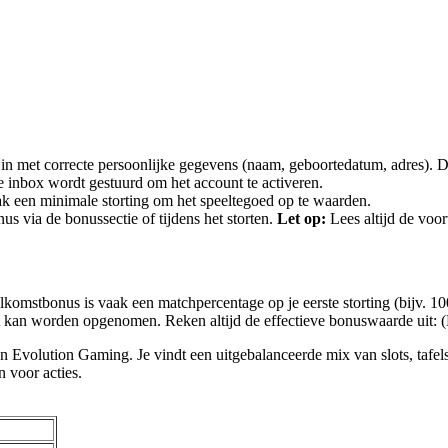
r in met correcte persoonlijke gegevens (naam, geboortedatum, adres). 
je inbox wordt gestuurd om het account te activeren.
k een minimale storting om het speeltegoed op te waarden.
 via de bonussectie of tijdens het storten.
Let op:
Lees altijd de voo
omstbonus is vaak een matchpercentage op je eerste storting (bijv. 100
 kan worden opgenomen. Reken altijd de effectieve bonuswaarde uit:
 Evolution Gaming. Je vindt een uitgebalanceerde mix van slots, tafel
 voor acties.