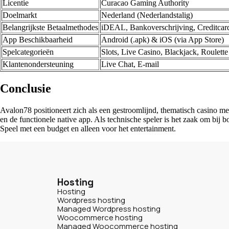
Licentie
Curacao Gaming Authority
Doelmarkt
Nederland (Nederlandstalig)
Belangrijkste Betaalmethodes
iDEAL, Bankoverschrijving, Creditcards
App Beschikbaarheid
Android (.apk) & iOS (via App Store)
Spelcategorieën
Slots, Live Casino, Blackjack, Roulette
Klantenondersteuning
Live Chat, E-mail
Conclusie
Avalon78 positioneert zich als een gestroomlijnd, thematisch casino me
en de functionele native app. Als technische speler is het zaak om bij
Speel met een budget en alleen voor het entertainment.
Hosting
Hosting
Wordpress hosting
Managed Wordpress hosting
Woocommerce hosting
Managed Woocommerce hosting