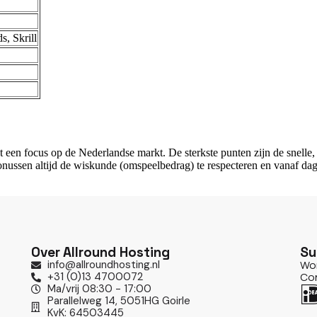
, Skrill
t een focus op de Nederlandse markt. De sterkste punten zijn de snelle,
 bonussen altijd de wiskunde (omspeelbedrag) te respecteren en vanaf da
Over Allround Hosting
Su
info@allroundhosting.nl
Wor
+31 (0)13 4700072
Co
Ma/vrij 08:30 - 17:00
Parallelweg 14, 5051HG Goirle
KvK: 64503445