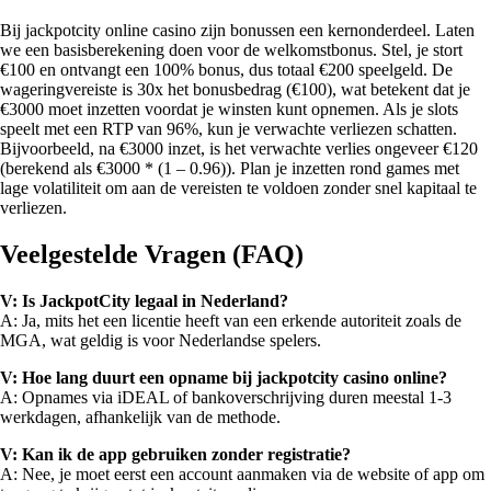
Bij jackpotcity online casino zijn bonussen een kernonderdeel. Laten
we een basisberekening doen voor de welkomstbonus. Stel, je stort
€100 en ontvangt een 100% bonus, dus totaal €200 speelgeld. De
wageringvereiste is 30x het bonusbedrag (€100), wat betekent dat je
€3000 moet inzetten voordat je winsten kunt opnemen. Als je slots
speelt met een RTP van 96%, kun je verwachte verliezen schatten.
Bijvoorbeeld, na €3000 inzet, is het verwachte verlies ongeveer €120
(berekend als €3000 * (1 – 0.96)). Plan je inzetten rond games met
lage volatiliteit om aan de vereisten te voldoen zonder snel kapitaal te
verliezen.
Veelgestelde Vragen (FAQ)
V: Is JackpotCity legaal in Nederland?
A: Ja, mits het een licentie heeft van een erkende autoriteit zoals de
MGA, wat geldig is voor Nederlandse spelers.
V: Hoe lang duurt een opname bij jackpotcity casino online?
A: Opnames via iDEAL of bankoverschrijving duren meestal 1-3
werkdagen, afhankelijk van de methode.
V: Kan ik de app gebruiken zonder registratie?
A: Nee, je moet eerst een account aanmaken via de website of app om