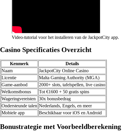
Video-tutorial voor het installeren van de JackpotCity app.
Casino Specificaties Overzicht
Kenmerk
Details
Naam
JackpotCity Online Casino
Licentie
Malta Gaming Authority (MGA)
Game-aanbod
2000+ slots, tafelspellen, live casino
Welkomstbonus
Tot €1600 + 50 gratis spins
Wageringvereisten
30x bonusbedrag
Ondersteunde talen
Nederlands, Engels, en meer
Mobiele app
Beschikbaar voor iOS en Android
Bonustrategie met Voorbeeldberekening