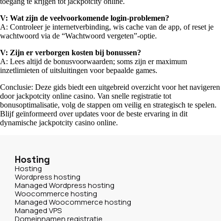
toegang te krijgen tot jackpotcity online.
V: Wat zijn de veelvoorkomende login-problemen?
A: Controleer je internetverbinding, wis cache van de app, of reset je
wachtwoord via de “Wachtwoord vergeten”-optie.
V: Zijn er verborgen kosten bij bonussen?
A: Lees altijd de bonusvoorwaarden; soms zijn er maximum
inzetlimieten of uitsluitingen voor bepaalde games.
Conclusie: Deze gids biedt een uitgebreid overzicht voor het navigeren
door jackpotcity online casino. Van snelle registratie tot
bonusoptimalisatie, volg de stappen om veilig en strategisch te spelen.
Blijf geïnformeerd over updates voor de beste ervaring in dit
dynamische jackpotcity casino online.
Hosting
Hosting
Wordpress hosting
Managed Wordpress hosting
Woocommerce hosting
Managed Woocommerce hosting
Managed VPS
Domeinnamen registratie