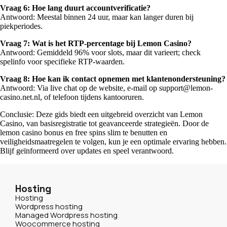
Vraag 6: Hoe lang duurt accountverificatie?
Antwoord: Meestal binnen 24 uur, maar kan langer duren bij
piekperiodes.
Vraag 7: Wat is het RTP-percentage bij Lemon Casino?
Antwoord: Gemiddeld 96% voor slots, maar dit varieert; check
spelinfo voor specifieke RTP-waarden.
Vraag 8: Hoe kan ik contact opnemen met klantenondersteuning?
Antwoord: Via live chat op de website, e-mail op support@lemon-
casino.net.nl, of telefoon tijdens kantooruren.
Conclusie: Deze gids biedt een uitgebreid overzicht van Lemon
Casino, van basisregistratie tot geavanceerde strategieën. Door de
lemon casino bonus en free spins slim te benutten en
veiligheidsmaatregelen te volgen, kun je een optimale ervaring hebben.
Blijf geïnformeerd over updates en speel verantwoord.
Hosting
Hosting
Wordpress hosting
Managed Wordpress hosting
Woocommerce hosting