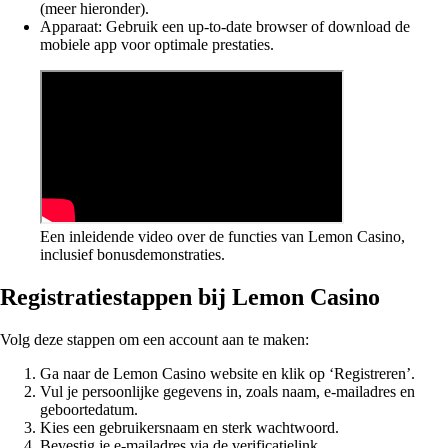
(meer hieronder).
Apparaat: Gebruik een up-to-date browser of download de
mobiele app voor optimale prestaties.
Een inleidende video over de functies van Lemon Casino,
inclusief bonusdemonstraties.
Registratiestappen bij Lemon Casino
Volg deze stappen om een account aan te maken:
Ga naar de Lemon Casino website en klik op ‘Registreren’.
Vul je persoonlijke gegevens in, zoals naam, e-mailadres en
geboortedatum.
Kies een gebruikersnaam en sterk wachtwoord.
Bevestig je e-mailadres via de verificatielink.