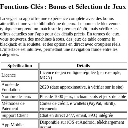
Fonctions Clés : Bonus et Sélection de Jeux
La vegasino app offre une expérience complète avec des bonus
attractifs et une vaste bibliothèque de jeux. Le bonus de bienvenue
typique comprend un match sur le premier dépôt, mais vérifiez les
offres actuelles sur l’app pour des détails précis. En termes de jeux,
vous trouverez des machines à sous, des jeux de table comme le
blackjack et la roulette, et des options en direct avec croupiers réels.
L’interface est intuitive, permettant une navigation fluide entre les
catégories.
Spécification
Détails
Licence de jeu en ligne régulée (par exemple,
Licence
MGA)
Année de
2020 (date approximative, à vérifier sur le site)
Fondation
Nombre de Jeux
Plus de 1000 jeux, incluant slots et jeux de table
Méthodes de
Cartes de crédit, e-wallets (PayPal, Skrill),
Paiement
virements
Support Client
Chat en direct 24/7, email, FAQ intégrée
Disponible sur iOS et Android, téléchargement
App Mobile
gratuit