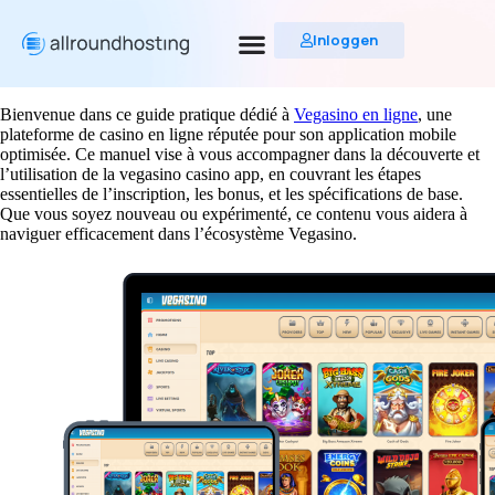
Inloggen
Bienvenue dans ce guide pratique dédié à
Vegasino en ligne
, une
plateforme de casino en ligne réputée pour son application mobile
optimisée. Ce manuel vise à vous accompagner dans la découverte et
l’utilisation de la vegasino casino app, en couvrant les étapes
essentielles de l’inscription, les bonus, et les spécifications de base.
Que vous soyez nouveau ou expérimenté, ce contenu vous aidera à
naviguer efficacement dans l’écosystème Vegasino.