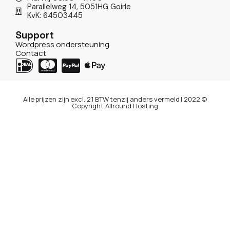
Parallelweg 14, 5051HG Goirle
KvK: 64503445
Support
Wordpress ondersteuning
Contact
Alle prijzen zijn excl. 21 BTW tenzij anders vermeld | 2022 ©
Copyright Allround Hosting