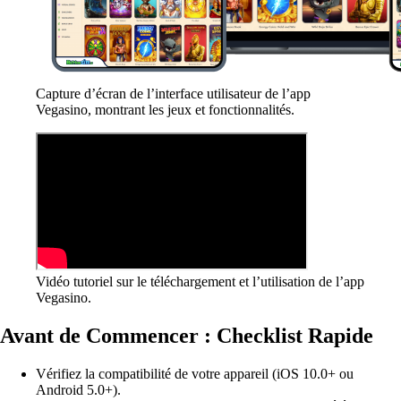
Capture d’écran de l’interface utilisateur de l’app
Vegasino, montrant les jeux et fonctionnalités.
Vidéo tutoriel sur le téléchargement et l’utilisation de l’app
Vegasino.
Avant de Commencer : Checklist Rapide
Vérifiez la compatibilité de votre appareil (iOS 10.0+ ou
Android 5.0+).